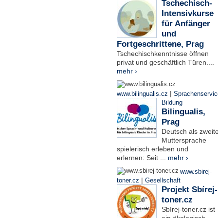
Tschechisch-
Intensivkurse
für Anfänger
und
Fortgeschrittene, Prag
Tschechischkenntnisse öffnen
privat und geschäftlich Türen....
mehr ›
|
www.bilingualis.cz
Sprachenservic
Bildung
Bilingualis,
Prag
Deutsch als zweit
Muttersprache
spielerisch erleben und
erlernen: Seit ...
mehr ›
www.sbirej-
|
toner.cz
Gesellschaft
Projekt Sbírej-
toner.cz
Sbírej-toner.cz ist