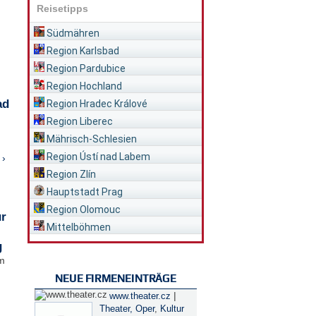
Reisetipps
Südmähren
Region Karlsbad
Region Pardubice
Region Hochland
ad
Region Hradec Králové
Region Liberec
Mährisch-Schlesien
Region Ústí nad Labem
 ›
Region Zlín
Hauptstadt Prag
Region Olomouc
ür
Mittelböhmen
g
im
NEUE FIRMENEINTRÄGE
|
www.theater.cz
Theater, Oper
,
Kultur