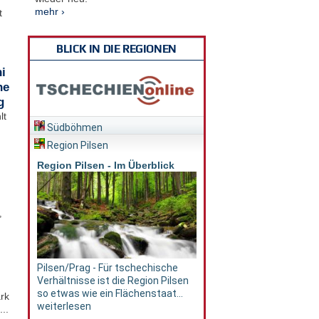
mehr ›
t
BLICK IN DIE REGIONEN
i
he
g
lt
Südböhmen
Region Pilsen
Region Pilsen - Im Überblick
,
Pilsen/Prag - Für tschechische
Verhältnisse ist die Region Pilsen
so etwas wie ein Flächenstaat...
rk
weiterlesen
..