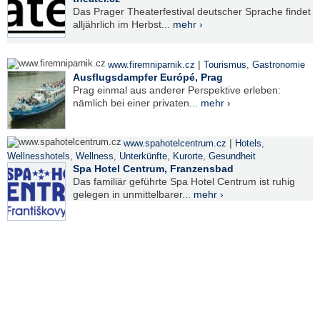
Das Prager Theaterfestival deutscher Sprache findet
alljährlich im Herbst...
mehr ›
|
www.firemniparnik.cz
Tourismus
,
Gastronomie
Ausflugsdampfer Európé, Prag
Prag einmal aus anderer Perspektive erleben:
nämlich bei einer privaten...
mehr ›
|
www.spahotelcentrum.cz
Hotels
,
Wellnesshotels
,
Wellness
,
Unterkünfte
,
Kurorte
,
Gesundheit
Spa Hotel Centrum, Franzensbad
Das familiär geführte Spa Hotel Centrum ist ruhig
gelegen in unmittelbarer...
mehr ›