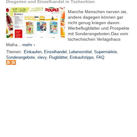
r
Drogerien und Einzelhandel in Tschechien
e
Manche Menschen nerven sie,
n
andere dagegen können gar
nicht genug kriegen davon:
B
Werbeflugblätter und Prospekte
E
mit Sonderangeboten.Das vom
tschechischen Verlagshaus
N
Mafra...
mehr ›
U
T
Themen:
Einkaufen
,
Einzelhandel
,
Lebensmittel
,
Supermärkte
,
Z
Sonderangebote
,
slevy
,
Flugblätter
,
Einkaufstipps
,
FAQ
E
R
A
N
M
E
L
D
U
N
G
B