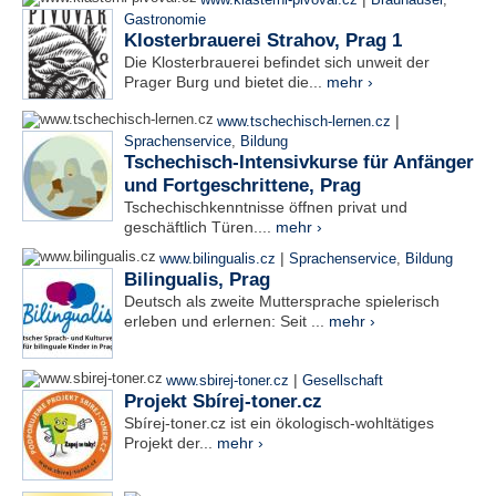
www.klasterni-pivovar.cz
Brauhäuser
,
Gastronomie
Klosterbrauerei Strahov, Prag 1
Die Klosterbrauerei befindet sich unweit der
Prager Burg und bietet die...
mehr ›
|
www.tschechisch-lernen.cz
Sprachenservice
,
Bildung
Tschechisch-Intensivkurse für Anfänger
und Fortgeschrittene, Prag
Tschechischkenntnisse öffnen privat und
geschäftlich Türen....
mehr ›
|
www.bilingualis.cz
Sprachenservice
,
Bildung
Bilingualis, Prag
Deutsch als zweite Muttersprache spielerisch
erleben und erlernen: Seit ...
mehr ›
|
www.sbirej-toner.cz
Gesellschaft
Projekt Sbírej-toner.cz
Sbírej-toner.cz ist ein ökologisch-wohltätiges
Projekt der...
mehr ›