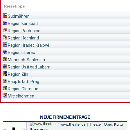
Reisetipps
Südmähren
Region Karlsbad
Region Pardubice
Region Hochland
Region Hradec Králové
Region Liberec
Mährisch-Schlesien
Region Ústí nad Labem
Region Zlín
Hauptstadt Prag
Region Olomouc
Mittelböhmen
NEUE FIRMENEINTRÄGE
|
www.theater.cz
Theater, Oper
,
Kultur
theater.cz