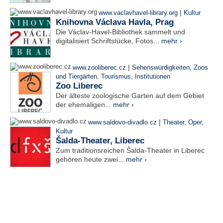
|
www.vaclavhavel-library.org
Kultur
Knihovna Václava Havla, Prag
Die Václav-Havel-Bibliothek sammelt und
digitalisiert Schriftstücke, Fotos...
mehr ›
|
www.zooliberec.cz
Sehenswürdigkeiten
,
Zoos
und Tiergärten
,
Tourismus
,
Institutionen
Zoo Liberec
Der älteste zoologische Garten auf dem Gebiet
der ehemaligen...
mehr ›
|
www.saldovo-divadlo.cz
Theater, Oper
,
Kultur
Šalda-Theater, Liberec
Zum traditionsreichen Šalda-Theater in Liberec
gehören heute zwei...
mehr ›