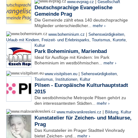
|
www.evprag.cz
Gesellschaft
Deutschsprachige Evangelische
Gemeinde Prag
Die Gemeinde zählt etwa 140 deutschsprachige
Mitglieder unterschiedlicher...
mehr ›
|
www.boheminium.cz
Sehenswürdigkeiten
,
Urlaub mit Kindern
,
Freizeit- und Erlebnisparks
,
Tourismus
,
Kurorte
,
Kultur
Park Boheminium, Marienbad
Ideal für Ausflüge mit Kindern: Im Park
Boheminium im westböhmischen...
mehr ›
|
www.visitpilsen.eu
Sehenswürdigkeiten
,
Tourismus
,
Institutionen
,
Kultur
Pilsen - Europäische Kulturhauptstadt
2015
Die westböhmische Metropole Pilsen gehört zu
den interessantesten Städten...
mehr ›
|
www.malovanikresleni.cz
Bildung
,
Kultur
Kunstatelier für Zeichen- und Malkurse,
Prag
Das Kunstatelier im Prager Stadtteil Vinohrady
bietet Zeichen- und...
mehr ›