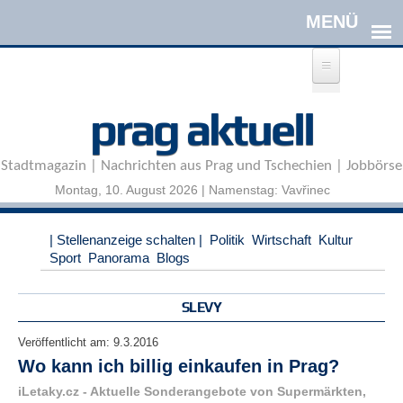
Direkt zum Inhalt
A
prag aktuell
n
m
e
Stadtmagazin | Nachrichten aus Prag und Tschechien | Jobbörse
l
d
Montag, 10. August 2026 | Namenstag: Vavřinec
e
n
|
| Stellenanzeige schalten |
Politik
Wirtschaft
Kultur
R
Sport
Panorama
Blogs
e
g
i
SLEVY
s
t
Veröffentlicht am:
9.3.2016
r
Wo kann ich billig einkaufen in Prag?
i
e
iLetaky.cz - Aktuelle Sonderangebote von Supermärkten,