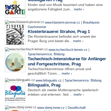
Kinder sind von Musik fasziniert und haben eine
angeborene Fähigkeit zum...
mehr ›
|
www.klasterni-pivovar.cz
Brauhäuser
,
Gastronomie
Klosterbrauerei Strahov, Prag 1
Die Klosterbrauerei befindet sich unweit der
Prager Burg und bietet die...
mehr ›
|
www.tschechisch-lernen.cz
Sprachenservice
,
Bildung
Tschechisch-Intensivkurse für Anfänger
und Fortgeschrittene, Prag
Tschechischkenntnisse öffnen privat und
geschäftlich Türen....
mehr ›
|
www.bilingualis.cz
Sprachenservice
,
Bildung
Bilingualis, Prag
Deutsch als zweite Muttersprache spielerisch
erleben und erlernen: Seit ...
mehr ›
|
www.sbirej-toner.cz
Gesellschaft