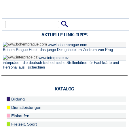
Suche
Suchformular
AKTUELLE LINK-TIPPS
www.bohemprague.com
Bohem Prague Hotel: das junge Designhotel im Zentrum von Prag
www.interprace.cz
interpráce - die deutsch-tschechische Stellenbörse für Fachkräfte und
Personal aus Tschechien
KATALOG
Bildung
Dienstleistungen
Einkaufen
Freizeit, Sport