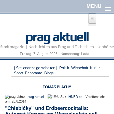
Direkt zum Inhalt
A
prag aktuell
n
m
e
Stadtmagazin | Nachrichten aus Prag und Tschechien | Jobbörse
l
d
Freitag, 7. August 2026 | Namenstag: Lada
e
n
|
| Stellenanzeige schalten |
Politik
Wirtschaft
Kultur
R
Sport
Panorama
Blogs
e
g
i
TOMÁŠ PLACHÝ
s
t
|
|
prag aktuell
IHNED.cz
Veröffentlicht
r
am:
28.8.2014
i
"Chlebičky" und Erdbeercocktails:
e