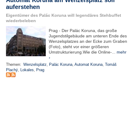
Automat Koruna am Wenzelsplatz soll
r
auferstehen
e
n
Eigentümer des Palác Koruna will legendäres Stehbuffet
wiederbeleben
B
Prag - Der Palác Koruna, das große
E
Jugendstilgebäude am unteren Ende des
N
Wenzelsplatzes an der Ecke zum Graben
U
(Foto), steht vor einer größeren
T
Umstrukturierung.Wie die Online-...
mehr
Z
›
E
Themen:
Wenzelsplatz
,
Palác Koruna
,
Automat Koruna
,
Tomáš
R
Plachý
,
Lokales
,
Prag
A
N
M
E
L
D
U
N
G
B