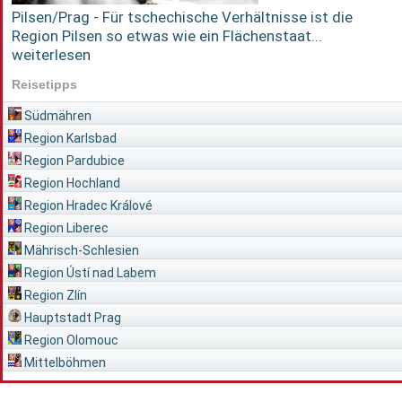
Pilsen/Prag - Für tschechische Verhältnisse ist die
Region Pilsen so etwas wie ein Flächenstaat...
weiterlesen
Reisetipps
Südmähren
Region Karlsbad
Region Pardubice
Region Hochland
Region Hradec Králové
Region Liberec
Mährisch-Schlesien
Region Ústí nad Labem
Region Zlín
Hauptstadt Prag
Region Olomouc
Mittelböhmen