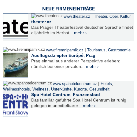
NEUE FIRMENEINTRÄGE
|
www.theater.cz
Theater, Oper
,
Kultur
theater.cz
Das Prager Theaterfestival deutscher Sprache findet
alljährlich im Herbst...
mehr ›
|
www.firemniparnik.cz
Tourismus
,
Gastronomie
Ausflugsdampfer Európé, Prag
Prag einmal aus anderer Perspektive erleben:
nämlich bei einer privaten...
mehr ›
|
www.spahotelcentrum.cz
Hotels
,
Wellnesshotels
,
Wellness
,
Unterkünfte
,
Kurorte
,
Gesundheit
Spa Hotel Centrum, Franzensbad
Das familiär geführte Spa Hotel Centrum ist ruhig
gelegen in unmittelbarer...
mehr ›