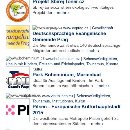
Projekt Sbírej-toner.cz
Sbírej-toner.cz ist ein ökologisch-wohltätiges
Projekt der...
mehr ›
|
www.evprag.cz
Gesellschaft
Deutschsprachige Evangelische
Gemeinde Prag
Die Gemeinde zählt etwa 140 deutschsprachige
Mitglieder unterschiedlicher...
mehr ›
|
www.boheminium.cz
Sehenswürdigkeiten
,
Urlaub mit Kindern
,
Freizeit- und Erlebnisparks
,
Tourismus
,
Kurorte
,
Kultur
Park Boheminium, Marienbad
Ideal für Ausflüge mit Kindern: Im Park
Boheminium im westböhmischen...
mehr ›
|
www.visitpilsen.eu
Sehenswürdigkeiten
,
Tourismus
,
Institutionen
,
Kultur
Pilsen - Europäische Kulturhauptstadt
2015
Die westböhmische Metropole Pilsen gehört zu
den interessantesten Städten...
mehr ›