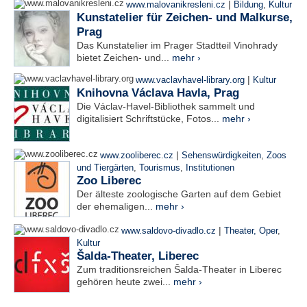
|
www.malovanikresleni.cz
Bildung
,
Kultur
Kunstatelier für Zeichen- und Malkurse,
Prag
Das Kunstatelier im Prager Stadtteil Vinohrady
bietet Zeichen- und...
mehr ›
|
www.vaclavhavel-library.org
Kultur
Knihovna Václava Havla, Prag
Die Václav-Havel-Bibliothek sammelt und
digitalisiert Schriftstücke, Fotos...
mehr ›
|
www.zooliberec.cz
Sehenswürdigkeiten
,
Zoos
und Tiergärten
,
Tourismus
,
Institutionen
Zoo Liberec
Der älteste zoologische Garten auf dem Gebiet
der ehemaligen...
mehr ›
|
www.saldovo-divadlo.cz
Theater, Oper
,
Kultur
Šalda-Theater, Liberec
Zum traditionsreichen Šalda-Theater in Liberec
gehören heute zwei...
mehr ›