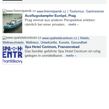
|
www.firemniparnik.cz
Tourismus
,
Gastronomie
Ausflugsdampfer Európé, Prag
Prag einmal aus anderer Perspektive erleben:
nämlich bei einer privaten...
mehr ›
|
www.spahotelcentrum.cz
Hotels
,
Wellnesshotels
,
Wellness
,
Unterkünfte
,
Kurorte
,
Gesundheit
Spa Hotel Centrum, Franzensbad
Das familiär geführte Spa Hotel Centrum ist ruhig
gelegen in unmittelbarer...
mehr ›