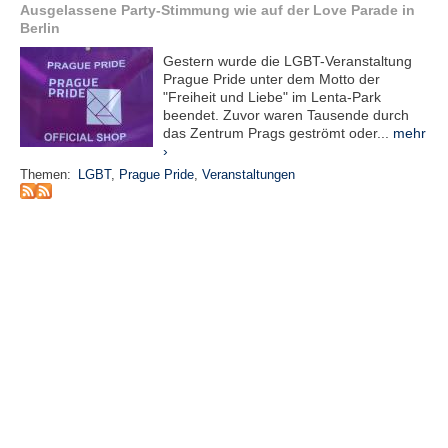
r
Ausgelassene Party-Stimmung wie auf der Love Parade in
e
Berlin
n
Gestern wurde die LGBT-Veranstaltung
Prague Pride unter dem Motto der
B
"Freiheit und Liebe" im Lenta-Park
E
beendet. Zuvor waren Tausende durch
N
das Zentrum Prags geströmt oder...
mehr
U
›
T
Themen:
LGBT
,
Prague Pride
,
Veranstaltungen
Z
E
R
A
N
M
E
L
D
U
N
G
B