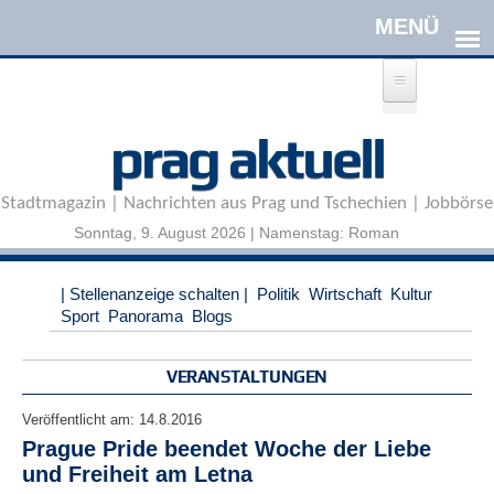
Direkt zum Inhalt
A
prag aktuell
n
m
e
Stadtmagazin | Nachrichten aus Prag und Tschechien | Jobbörse
l
d
Sonntag, 9. August 2026 | Namenstag: Roman
e
n
|
| Stellenanzeige schalten |
Politik
Wirtschaft
Kultur
R
Sport
Panorama
Blogs
e
g
i
VERANSTALTUNGEN
s
t
Veröffentlicht am:
14.8.2016
r
Prague Pride beendet Woche der Liebe
i
und Freiheit am Letna
e