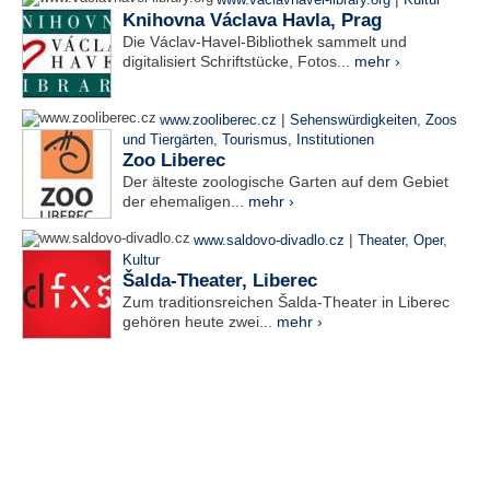
www.vaclavhavel-library.org
Kultur
Knihovna Václava Havla, Prag
Die Václav-Havel-Bibliothek sammelt und
digitalisiert Schriftstücke, Fotos...
mehr ›
|
www.zooliberec.cz
Sehenswürdigkeiten
,
Zoos
und Tiergärten
,
Tourismus
,
Institutionen
Zoo Liberec
Der älteste zoologische Garten auf dem Gebiet
der ehemaligen...
mehr ›
|
www.saldovo-divadlo.cz
Theater, Oper
,
Kultur
Šalda-Theater, Liberec
Zum traditionsreichen Šalda-Theater in Liberec
gehören heute zwei...
mehr ›