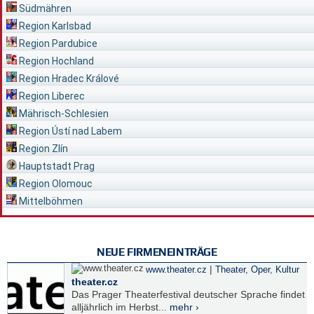
Südmähren
Region Karlsbad
Region Pardubice
Region Hochland
Region Hradec Králové
Region Liberec
Mährisch-Schlesien
Region Ústí nad Labem
Region Zlín
Hauptstadt Prag
Region Olomouc
Mittelböhmen
NEUE FIRMENEINTRÄGE
|
www.theater.cz
Theater, Oper
,
Kultur
theater.cz
Das Prager Theaterfestival deutscher Sprache findet
alljährlich im Herbst...
mehr ›