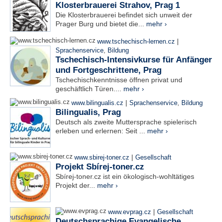
Klosterbrauerei Strahov, Prag 1
Die Klosterbrauerei befindet sich unweit der
Prager Burg und bietet die...
mehr ›
|
www.tschechisch-lernen.cz
Sprachenservice
,
Bildung
Tschechisch-Intensivkurse für Anfänger
und Fortgeschrittene, Prag
Tschechischkenntnisse öffnen privat und
geschäftlich Türen....
mehr ›
|
www.bilingualis.cz
Sprachenservice
,
Bildung
Bilingualis, Prag
Deutsch als zweite Muttersprache spielerisch
erleben und erlernen: Seit ...
mehr ›
|
www.sbirej-toner.cz
Gesellschaft
Projekt Sbírej-toner.cz
Sbírej-toner.cz ist ein ökologisch-wohltätiges
Projekt der...
mehr ›
|
www.evprag.cz
Gesellschaft
Deutschsprachige Evangelische