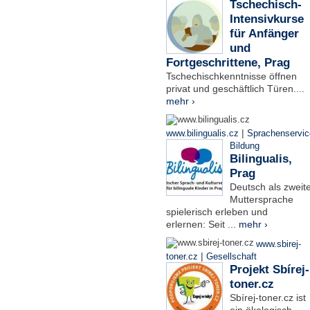
Tschechisch-
Intensivkurse
für Anfänger
und
Fortgeschrittene, Prag
Tschechischkenntnisse öffnen
privat und geschäftlich Türen....
mehr ›
|
www.bilingualis.cz
Sprachenservic
Bildung
Bilingualis,
Prag
Deutsch als zweit
Muttersprache
spielerisch erleben und
erlernen: Seit ...
mehr ›
www.sbirej-
|
toner.cz
Gesellschaft
Projekt Sbírej-
toner.cz
Sbírej-toner.cz ist