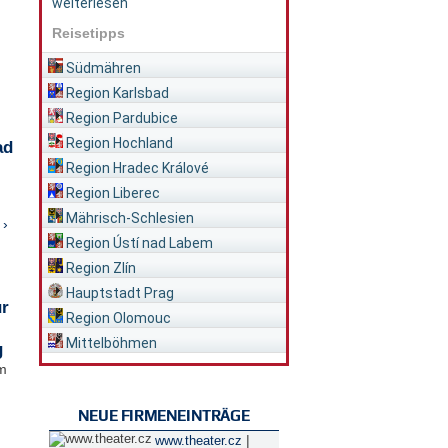
weiterlesen
Reisetipps
Südmähren
Region Karlsbad
Region Pardubice
Region Hochland
ad
Region Hradec Králové
Region Liberec
Mährisch-Schlesien
 ›
Region Ústí nad Labem
Region Zlín
Hauptstadt Prag
ür
Region Olomouc
Mittelböhmen
g
im
NEUE FIRMENEINTRÄGE
|
www.theater.cz