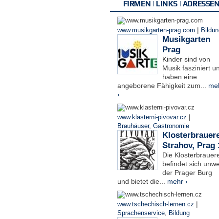
FIRMEN | LINKS | ADRESSE
|
www.musikgarten-prag.com
Bildun
Musikgarten
Prag
Kinder sind von
Musik fasziniert u
haben eine
angeborene Fähigkeit zum...
me
›
|
www.klasterni-pivovar.cz
Brauhäuser
,
Gastronomie
Klosterbrauere
Strahov, Prag 
Die Klosterbrauere
befindet sich unwe
der Prager Burg
und bietet die...
mehr ›
|
www.tschechisch-lernen.cz
Sprachenservice
,
Bildung