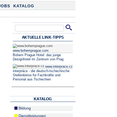
JOBS
KATALOG
Suche
Suchformular
AKTUELLE LINK-TIPPS
www.bohemprague.com
Bohem Prague Hotel: das junge
Designhotel im Zentrum von Prag
www.interprace.cz
interpráce - die deutsch-tschechische
Stellenbörse für Fachkräfte und
Personal aus Tschechien
KATALOG
Bildung
Dienstleistungen