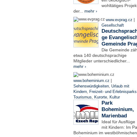
ein ökologisch-
wohltätiges Projek
der...
mehr ›
|
www.evprag.cz
Gesellschaft
Deutschsprach
ge Evangelisc
Gemeinde Pra
Die Gemeinde zäh
etwa 140 deutschsprachige
Mitglieder unterschiedlicher...
mehr ›
|
www.boheminium.cz
Sehenswürdigkeiten
,
Urlaub mit
Kindern
,
Freizeit- und Erlebnisparks
Tourismus
,
Kurorte
,
Kultur
Park
Boheminium,
Marienbad
Ideal für Ausflüge
mit Kindern: Im Pa
Boheminium im westböhmischen.