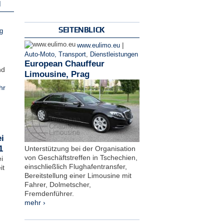
N
SEITENBLICK
g
|
www.eulimo.eu
Auto-Moto, Transport
,
Dienstleistungen
European Chauffeur
nd
Limousine, Prag
hr
i
1
Unterstützung bei der Organisation
von Geschäftstreffen in Tschechien,
i
einschließlich Flughafentransfer,
it
Bereitstellung einer Limousine mit
Fahrer, Dolmetscher,
Fremdenführer.
mehr ›