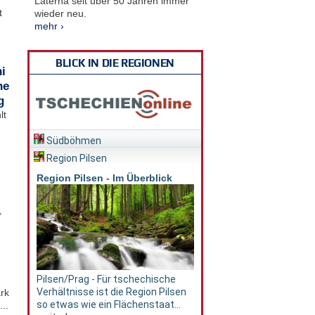
Laterna seit über 50 Jahren immer
t
wieder neu.
mehr ›
BLICK IN DIE REGIONEN
i
he
g
lt
Südböhmen
Region Pilsen
Region Pilsen - Im Überblick
,
Pilsen/Prag - Für tschechische
Verhältnisse ist die Region Pilsen
rk
so etwas wie ein Flächenstaat...
..