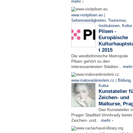
mehr ›
|
www.visitpilsen.eu
Sehenswürdigkeiten
,
Tourismus
,
Institutionen
,
Kultur
Pilsen -
Europäische
Kulturhauptst
t 2015
Die westböhmische Metropole
Pilsen gehört zu den
interessantesten Städten...
mehr
|
www.malovanikresleni.cz
Bildung
,
Kultur
Kunstatelier f
Zeichen- und
Malkurse, Pra
Das Kunstatelier 
Prager Stadtteil Vinohrady bietet
Zeichen- und...
mehr ›