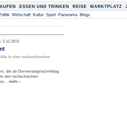
KAUFEN
ESSEN UND TRINKEN
REISE
MARKTPLATZ
Politik
Wirtschaft
Kultur
Sport
Panorama
Blogs
m:
5.12.2013
mt
älle in den tschechischen
ront, die ab Donnerstagnachmittag
 In den tschechischen
zu...
mehr ›