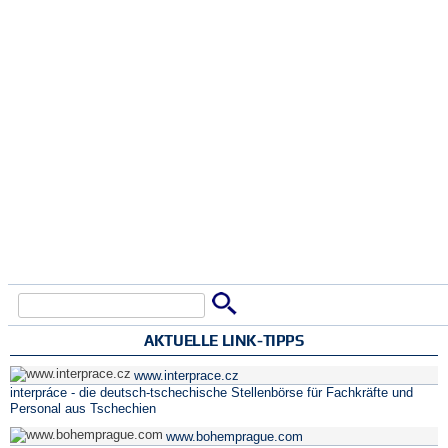
Suche
Suchformular
AKTUELLE LINK-TIPPS
www.interprace.cz
interpráce - die deutsch-tschechische Stellenbörse für Fachkräfte und
Personal aus Tschechien
www.bohemprague.com