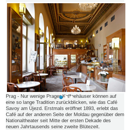
e
n
u
t
z
e
r
n
a
m
e
*
P
a
s
Prag - Nur wenige Prager Kaffeehäuser können auf
s
w
eine so lange Tradition zurückblicken, wie das Café
o
Savoy am Újezd. Erstmals eröffnet 1893, erlebt das
r
Café auf der anderen Seite der Moldau gegenüber dem
t
Nationaltheater seit Mitte der ersten Dekade des
*
neuen Jahrtausends seine zweite Blütezeit.