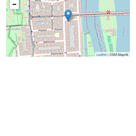
−
Leaflet
| OSM Mapnik