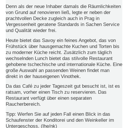
Denn als der neue Inhaber damals die Räumlichkeiten
N
von Grund auf renovieren ließ, legte er neben der
e
prachtvollen Decke zugleich auch in Prag in
u
Vergessenheit geratene Standards in Sachen Service
e
s
und Qualität wieder frei.
P
Heute bietet das Savoy ein feines Angebot, das von
a
s
Frühstück über hausgemachte Kuchen und Torten bis
s
zu moderner Küche reicht. Zusätzlich zum täglich
w
wechselnden Lunch bietet das stilvolle Restaurant
o
gehobene tschechische und internationale Küche. Eine
r
große Auswahl an passenden Weinen findet man
t
direkt in der hauseigenen Vinothek.
a
n
Da das Café zu jeder Tageszeit gut besucht ist, ist es
f
o
ratsam, vorher einen Tisch zu reservieren. Das
r
Restaurant verfügt über einen separaten
d
Raucherbereich.
e
r
Tipp: Werfen Sie auf jeden Fall einen Blick in das
n
Schaufenster der Konditorei und den Weinkeller im
Untergeschoss. (lhe/nk)