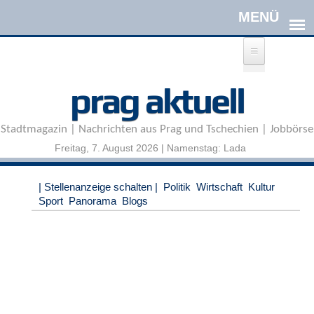
Direkt zum Inhalt
A
prag aktuell
n
m
e
Stadtmagazin | Nachrichten aus Prag und Tschechien | Jobbörse
l
d
Freitag, 7. August 2026 | Namenstag: Lada
e
n
|
| Stellenanzeige schalten |
Politik
Wirtschaft
Kultur
R
Sport
Panorama
Blogs
e
g
i
s
t
r
i
e