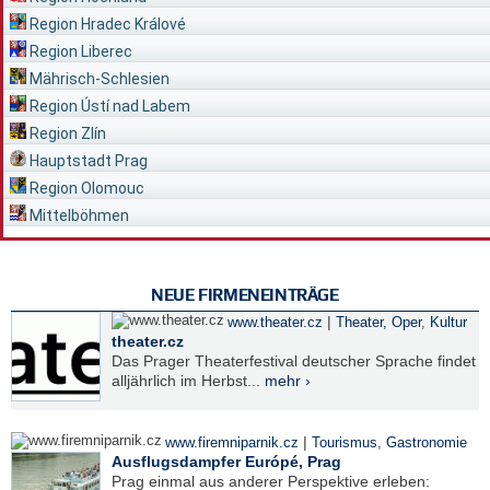
Region Hradec Králové
Region Liberec
Mährisch-Schlesien
Region Ústí nad Labem
Region Zlín
Hauptstadt Prag
Region Olomouc
Mittelböhmen
NEUE FIRMENEINTRÄGE
|
www.theater.cz
Theater, Oper
,
Kultur
theater.cz
Das Prager Theaterfestival deutscher Sprache findet
alljährlich im Herbst...
mehr ›
|
www.firemniparnik.cz
Tourismus
,
Gastronomie
Ausflugsdampfer Európé, Prag
Prag einmal aus anderer Perspektive erleben: