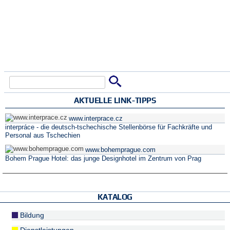
Suche
Suchformular
AKTUELLE LINK-TIPPS
www.interprace.cz
interpráce - die deutsch-tschechische Stellenbörse für Fachkräfte und
Personal aus Tschechien
www.bohemprague.com
Bohem Prague Hotel: das junge Designhotel im Zentrum von Prag
KATALOG
Bildung