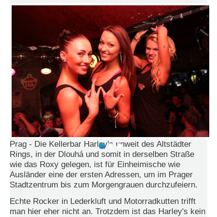
e
n
u
t
z
e
r
n
a
m
e
*
P
a
Prag - Die Kellerbar Harley's unweit des Altstädter
s
Rings, in der Dlouhá und somit in derselben Straße
s
wie das Roxy gelegen, ist für Einheimische wie
w
Ausländer eine der ersten Adressen, um im Prager
o
Stadtzentrum bis zum Morgengrauen durchzufeiern.
r
t
Echte Rocker in Lederkluft und Motorradkutten trifft
*
man hier eher nicht an. Trotzdem ist das Harley's kein