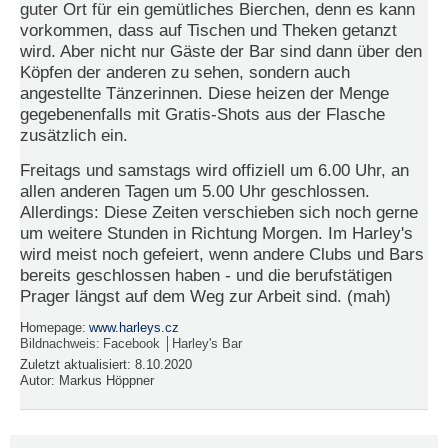
guter Ort für ein gemütliches Bierchen, denn es kann
vorkommen, dass auf Tischen und Theken getanzt
N
wird. Aber nicht nur Gäste der Bar sind dann über den
e
u
Köpfen der anderen zu sehen, sondern auch
e
angestellte Tänzerinnen. Diese heizen der Menge
s
gegebenenfalls mit Gratis-Shots aus der Flasche
P
zusätzlich ein.
a
s
Freitags und samstags wird offiziell um 6.00 Uhr, an
s
allen anderen Tagen um 5.00 Uhr geschlossen.
w
Allerdings: Diese Zeiten verschieben sich noch gerne
o
r
um weitere Stunden in Richtung Morgen. Im Harley's
t
wird meist noch gefeiert, wenn andere Clubs und Bars
a
bereits geschlossen haben - und die berufstätigen
n
Prager längst auf dem Weg zur Arbeit sind. (mah)
f
o
Homepage:
www.harleys.cz
r
Bildnachweis:
Facebook │Harley's Bar
d
Zuletzt aktualisiert:
8.10.2020
e
Autor:
Markus Höppner
r
n