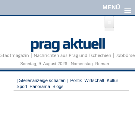
Direkt zum Inhalt
A
prag aktuell
n
m
e
Stadtmagazin | Nachrichten aus Prag und Tschechien | Jobbörse
l
d
Sonntag, 9. August 2026 | Namenstag: Roman
e
n
|
| Stellenanzeige schalten |
Politik
Wirtschaft
Kultur
R
Sport
Panorama
Blogs
e
g
i
s
t
r
i
e