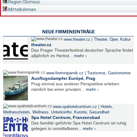
Region Olomouc
Mittelböhmen
NEUE FIRMENEINTRÄGE
|
www.theater.cz
Theater, Oper
,
Kultur
theater.cz
Das Prager Theaterfestival deutscher Sprache findet
alljährlich im Herbst...
mehr ›
|
www.firemniparnik.cz
Tourismus
,
Gastronomie
Ausflugsdampfer Európé, Prag
Prag einmal aus anderer Perspektive erleben:
nämlich bei einer privaten...
mehr ›
|
www.spahotelcentrum.cz
Hotels
,
Wellnesshotels
,
Wellness
,
Unterkünfte
,
Kurorte
,
Gesundheit
Spa Hotel Centrum, Franzensbad
Das familiär geführte Spa Hotel Centrum ist ruhig
gelegen in unmittelbarer...
mehr ›