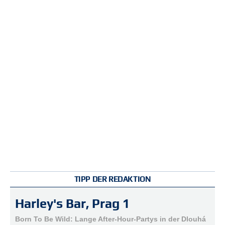
r
e
n
B
E
N
U
T
Z
E
R
A
N
M
E
L
D
TIPP DER REDAKTION
U
N
Harley's Bar, Prag 1
G
Born To Be Wild: Lange After-Hour-Partys in der Dlouhá
B