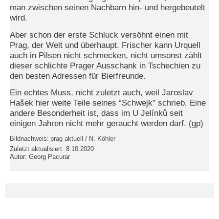
man zwischen seinen Nachbarn hin- und hergebeutelt
N
wird.
e
u
Aber schon der erste Schluck versöhnt einen mit
e
Prag, der Welt und überhaupt. Frischer kann Urquell
s
auch in Pilsen nicht schmecken, nicht umsonst zählt
P
dieser schlichte Prager Ausschank in Tschechien zu
a
den besten Adressen für Bierfreunde.
s
s
Ein echtes Muss, nicht zuletzt auch, weil Jaroslav
w
Hašek hier weite Teile seines “Schwejk” schrieb. Eine
o
andere Besonderheit ist, dass im U Jelínků seit
r
t
einigen Jahren nicht mehr geraucht werden darf. (gp)
a
n
Bildnachweis:
prag aktuell / N. Köhler
f
Zuletzt aktualisiert:
8.10.2020
o
Autor:
Georg Pacurar
r
d
e
r
n