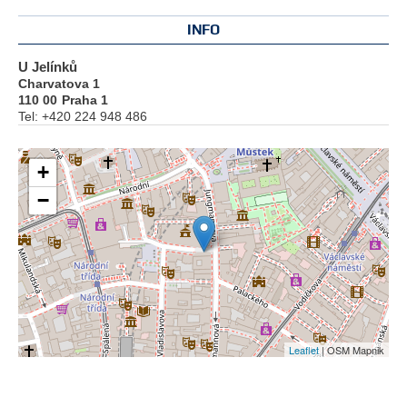
INFO
U Jelínků
Charvatova 1
110 00
Praha 1
Tel:
+420 224 948 486
+
−
Leaflet
| OSM Mapnik