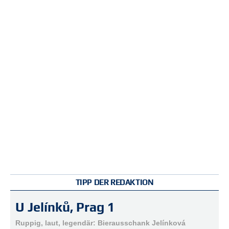
r
e
n
B
E
N
U
T
Z
E
R
A
N
M
E
L
D
TIPP DER REDAKTION
U
N
U Jelínků, Prag 1
G
Ruppig, laut, legendär: Bierausschank Jelínková
B