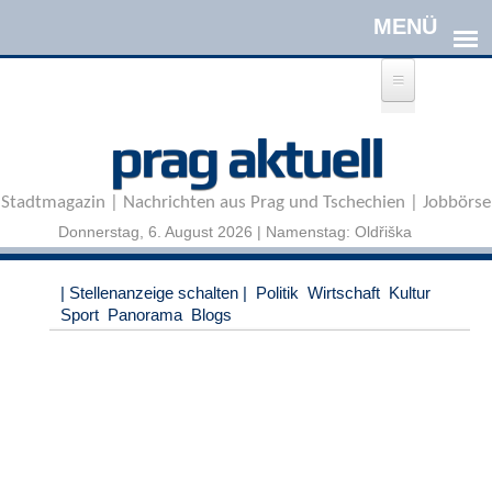
Direkt zum Inhalt
A
prag aktuell
n
m
e
Stadtmagazin | Nachrichten aus Prag und Tschechien | Jobbörse
l
d
Donnerstag, 6. August 2026 | Namenstag: Oldřiška
e
n
|
| Stellenanzeige schalten |
Politik
Wirtschaft
Kultur
R
Sport
Panorama
Blogs
e
g
i
s
t
r
i
e