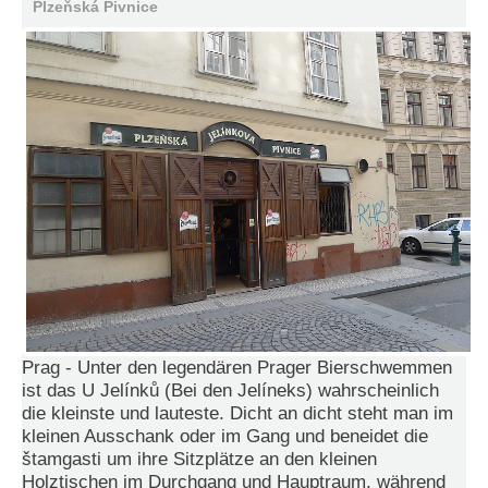
Plzeňská Pivnice
e
n
u
t
z
e
r
n
a
m
e
*
P
a
s
s
Prag - Unter den legendären Prager Bierschwemmen
w
ist das U Jelínků (Bei den Jelíneks) wahrscheinlich
o
die kleinste und lauteste. Dicht an dicht steht man im
r
kleinen Ausschank oder im Gang und beneidet die
t
*
štamgasti um ihre Sitzplätze an den kleinen
Holztischen im Durchgang und Hauptraum, während