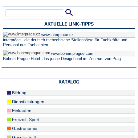
Suche
Suchformular
AKTUELLE LINK-TIPPS
www.interprace.cz
interpráce - die deutsch-tschechische Stellenbörse für Fachkräfte und
Personal aus Tschechien
www.bohemprague.com
Bohem Prague Hotel: das junge Designhotel im Zentrum von Prag
KATALOG
Bildung
Dienstleistungen
Einkaufen
Freizeit, Sport
Gastronomie
Gesellschaft