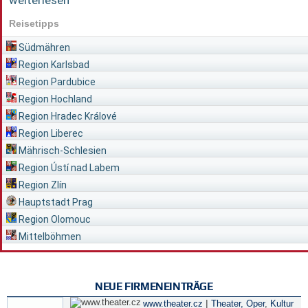
weiterlesen
Reisetipps
Südmähren
Region Karlsbad
Region Pardubice
Region Hochland
Region Hradec Králové
Region Liberec
Mährisch-Schlesien
Region Ústí nad Labem
Region Zlín
Hauptstadt Prag
Region Olomouc
Mittelböhmen
NEUE FIRMENEINTRÄGE
|
www.theater.cz
Theater, Oper
,
Kultur