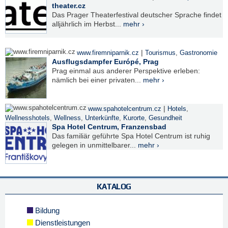
theater.cz
Das Prager Theaterfestival deutscher Sprache findet
alljährlich im Herbst...
mehr ›
|
www.firemniparnik.cz
Tourismus
,
Gastronomie
Ausflugsdampfer Európé, Prag
Prag einmal aus anderer Perspektive erleben:
nämlich bei einer privaten...
mehr ›
|
www.spahotelcentrum.cz
Hotels
,
Wellnesshotels
,
Wellness
,
Unterkünfte
,
Kurorte
,
Gesundheit
Spa Hotel Centrum, Franzensbad
Das familiär geführte Spa Hotel Centrum ist ruhig
gelegen in unmittelbarer...
mehr ›
KATALOG
Bildung
Dienstleistungen