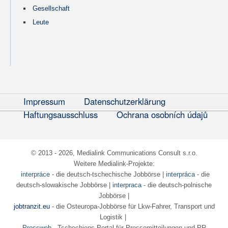
Gesellschaft
Leute
Impressum
Datenschutzerklärung
Haftungsausschluss
Ochrana osobních údajů
© 2013 - 2026, Medialink Communications Consult s.r.o.
Weitere Medialink-Projekte:
interpráce
- die deutsch-tschechische Jobbörse
|
interpráca
- die
deutsch-slowakische Jobbörse |
interpraca
- die deutsch-polnische
Jobbörse |
jobtranzit.eu
- die Osteuropa-Jobbörse für Lkw-Fahrer, Transport und
Logistik |
Pressweb
- Tschechiens Portal für Pressemitteilungen und PR