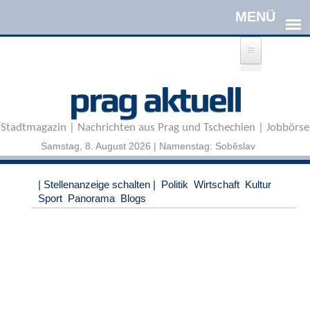
Direkt zum Inhalt
A
prag aktuell
n
m
e
Stadtmagazin | Nachrichten aus Prag und Tschechien | Jobbörse
l
d
Samstag, 8. August 2026 | Namenstag: Soběslav
e
n
|
| Stellenanzeige schalten |
Politik
Wirtschaft
Kultur
R
Sport
Panorama
Blogs
e
g
i
s
t
r
i
e