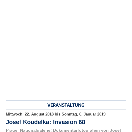
r
e
n
B
E
N
U
T
Z
E
R
A
N
M
E
L
D
VERANSTALTUNG
U
N
Mittwoch, 22. August 2018
bis
Sonntag, 6. Januar 2019
G
Josef Koudelka: Invasion 68
Prager Nationalgalerie: Dokumentarfotografien von Josef
B