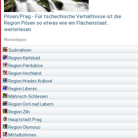
Pilsen/Prag - Für tschechische Verhältnisse ist die
Region Pilsen so etwas wie ein Flächenstaat...
weiterlesen
Reisetipps
Südmähren
Region Karlsbad
Region Pardubice
Region Hochland
Region Hradec Králové
Region Liberec
Mährisch-Schlesien
Region Ústí nad Labem
Region Zlín
Hauptstadt Prag
Region Olomouc
Mittelböhmen