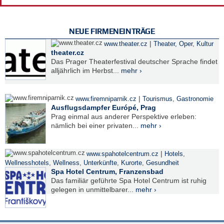
NEUE FIRMENEINTRÄGE
|
www.theater.cz
Theater, Oper
,
Kultur
theater.cz
Das Prager Theaterfestival deutscher Sprache findet
alljährlich im Herbst...
mehr ›
|
www.firemniparnik.cz
Tourismus
,
Gastronomie
Ausflugsdampfer Európé, Prag
Prag einmal aus anderer Perspektive erleben:
nämlich bei einer privaten...
mehr ›
|
www.spahotelcentrum.cz
Hotels
,
Wellnesshotels
,
Wellness
,
Unterkünfte
,
Kurorte
,
Gesundheit
Spa Hotel Centrum, Franzensbad
Das familiär geführte Spa Hotel Centrum ist ruhig
gelegen in unmittelbarer...
mehr ›