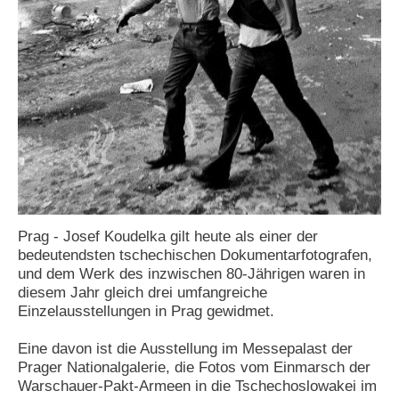
N
e
u
e
s
P
a
s
s
w
o
r
t
Prag - Josef Koudelka gilt heute als einer der
a
bedeutendsten tschechischen Dokumentarfotografen,
n
f
und dem Werk des inzwischen 80-Jährigen waren in
o
diesem Jahr gleich drei umfangreiche
r
Einzelausstellungen in Prag gewidmet.
d
e
Eine davon ist die Ausstellung im Messepalast der
r
Prager Nationalgalerie, die Fotos vom Einmarsch der
n
Warschauer-Pakt-Armeen in die Tschechoslowakei im