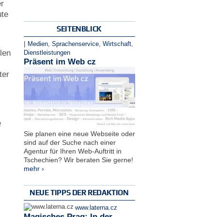
er
ute
SEITENBLICK
|
Medien
,
Sprachenservice
,
Wirtschaft
,
len
Dienstleistungen
Präsent im Web cz
s
ter
e
Sie planen eine neue Webseite oder
sind auf der Suche nach einer
Agentur für Ihren Web-Auftritt in
Tschechien? Wir beraten Sie gerne!
mehr ›
NEUE TIPPS DER REDAKTION
www.laterna.cz
Magisches Prag: In der