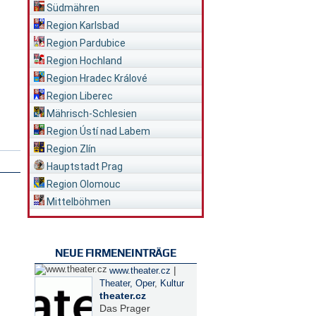
Südmähren
Region Karlsbad
Region Pardubice
Region Hochland
Region Hradec Králové
Region Liberec
Mährisch-Schlesien
Region Ústí nad Labem
Region Zlín
Hauptstadt Prag
Region Olomouc
Mittelböhmen
NEUE FIRMENEINTRÄGE
|
www.theater.cz
Theater, Oper
,
Kultur
theater.cz
Das Prager