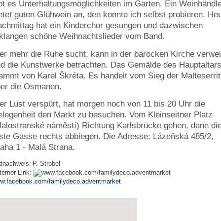
bt es Unterhaltungsmöglichkeiten im Garten. Ein Weinhändl
etet guten Glühwein an, den konnte ich selbst probieren. He
chmittag hat ein Kinderchor gesungen und dazwischen
klangen schöne Weihnachtslieder vom Band.
r mehr die Ruhe sucht, kann in der barocken Kirche verwei
d die Kunstwerke betrachten. Das Gemälde des Hauptaltar
ammt von Karel Škréta. Es handelt vom Sieg der Malteserrit
er die Osmanen.
r Lust verspürt, hat morgen noch von 11 bis 20 Uhr die
legenheit den Markt zu besuchen. Vom Kleinseitner Platz
alostranské náměstí) Richtung Karlsbrücke gehen, dann di
ste Gasse rechts abbiegen. Die Adresse: Lázeňská 485/2,
aha 1 - Malá Strana.
ldnachweis:
P. Strobel
terner Link:
w.facebook.com/familydeco.adventmarket