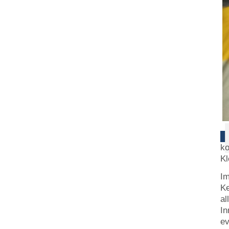
ko
Kl
Im
Ke
al
In
ev