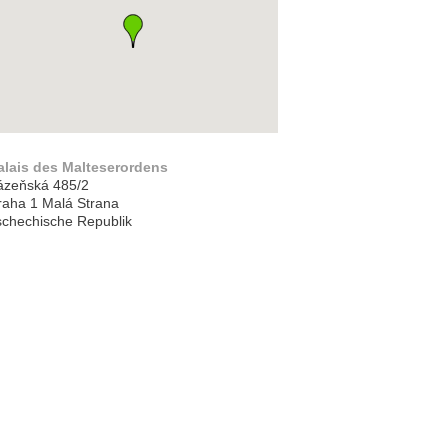
alais des Malteserordens
ázeňská 485/2
raha 1 Malá Strana
schechische Republik