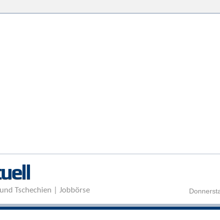
Direkt zum Inhalt
uell
und Tschechien | Jobbörse
Donnersta