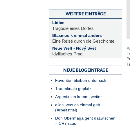
WEITERE EINTRÄGE
Lidice
Tragödie eines Dorfes
Blasmusik einmal anders
Eine Reise durch die Geschichte
Neue Welt - Nový Svět
P
Idyllisches Prag
L
P
T
NEUE BLOGEINTRÄGE
Favoriten bleiben unter sich
Traumfinale geplatzt
Argentinien kommt weiter
alles, was es einmal gab
(Arbeitstitel)
Don Obermaga geht dazwischen
– CR7 raus