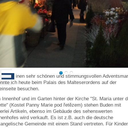
E
inen sehr schönen und stimmungsvollen Adventsmar
nnte ich heute beim Palais des Malteserordens auf der
einseite besuchen.
 Innenhof und im Garten hinter der Kirche "St. Maria unter d
tte" (Kostel Panny Marie pod řetězem) stehen Buden mit
lerlei Artikeln, ebenso im Gebäude des sehenswerten
nenhofes wird verkauft. Es ist z.B. auch die deutsche
angelische Gemeinde mit einem Stand vertreten. Für Kinde