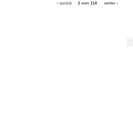
‹ zurück
2 von 118
weiter ›