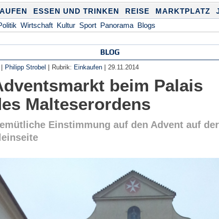
KAUFEN
ESSEN UND TRINKEN
REISE
MARKTPLATZ
Politik
Wirtschaft
Kultur
Sport
Panorama
Blogs
BLOG
|
|
|
Philipp Strobel
Rubrik:
Einkaufen
29.11.2014
Adventsmarkt beim Palais
des Malteserordens
emütliche Einstimmung auf den Advent auf de
leinseite