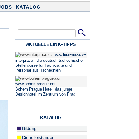
JOBS
KATALOG
Suche
Suchformular
AKTUELLE LINK-TIPPS
www.interprace.cz
interpráce - die deutsch-tschechische
Stellenbörse für Fachkräfte und
Personal aus Tschechien
r
www.bohemprague.com
Bohem Prague Hotel: das junge
Designhotel im Zentrum von Prag
KATALOG
Bildung
Dienstleistungen