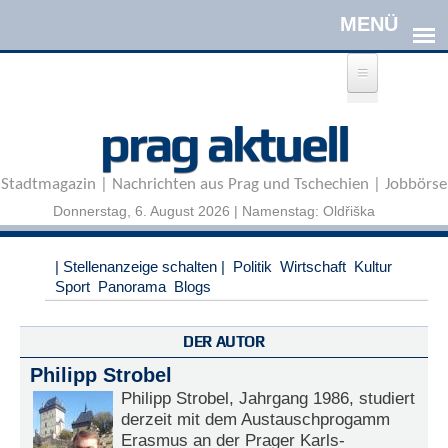
Direkt zum Inhalt
A
prag aktuell
n
m
e
Stadtmagazin | Nachrichten aus Prag und Tschechien | Jobbörse
l
d
Donnerstag, 6. August 2026 | Namenstag: Oldřiška
e
n
|
| Stellenanzeige schalten |
Politik
Wirtschaft
Kultur
R
Sport
Panorama
Blogs
e
g
i
DER AUTOR
s
Philipp Strobel
t
r
Philipp Strobel, Jahrgang 1986, studiert
i
derzeit mit dem Austauschprogamm
e
Erasmus an der Prager Karls-