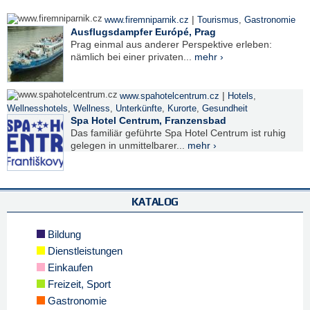
|
www.firemniparnik.cz
Tourismus
,
Gastronomie
Ausflugsdampfer Európé, Prag
Prag einmal aus anderer Perspektive erleben:
nämlich bei einer privaten...
mehr ›
|
www.spahotelcentrum.cz
Hotels
,
Wellnesshotels
,
Wellness
,
Unterkünfte
,
Kurorte
,
Gesundheit
Spa Hotel Centrum, Franzensbad
Das familiär geführte Spa Hotel Centrum ist ruhig
gelegen in unmittelbarer...
mehr ›
KATALOG
Bildung
Dienstleistungen
Einkaufen
Freizeit, Sport
Gastronomie