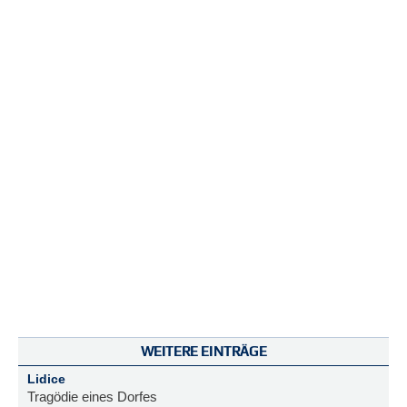
N
e
u
e
s
P
a
s
s
w
o
r
t
a
n
f
o
r
d
e
WEITERE EINTRÄGE
r
n
Lidice
Tragödie eines Dorfes