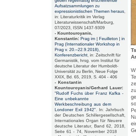
geben regelmäßig erscheinende
Aufsatzsammlungen zu
expressionistischen Themen heraus
,
in: Literaturkritik im Verlag
Literaturwissenschaft/Marburg,
07/2023, ISSN 1437-9309
- Kountouroyanis,
Konstantin:
Prag im | Feuilleton | in
Prag (Internationaler Workshop in
Prag v. 20.–22.9.2018),
T
Konferenzbericht
, in: Zeitschrift für
An
Germanistik, hrsg. vom Institut für
deutsche Literatur der Humboldt-
Wi
Universität zu Berlin, Neue Folge
Te
XXIX, Bd. 65, 2019, S. 404 - 406
- Konstantin
ze
Kountouroyanis/Gerhard Lauer:
zu
"Rudolf Fuchs über Franz Kafka -
ge
Eine unbekannte
so
Werkbeschreibung aus dem
Londoner Exil 1942".
In: Jahrbuch
Pe
der Deutschen Schillergesellschaft,
Na
Internationales Organ für Neuere
ei
deutsche Literatur, Band 62, 2018,
Ge
Seite 61 - 74, November 2018