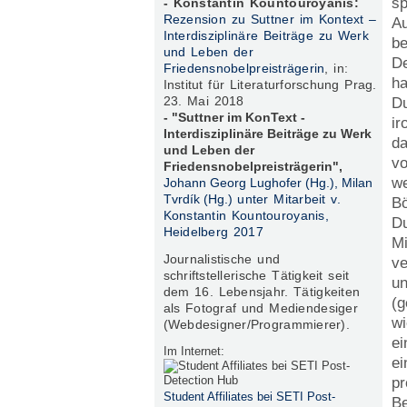
sp
- Konstantin Kountouroyanis:
Rezension zu Suttner im Kontext –
Au
Interdisziplinäre Beiträge zu Werk
be
und Leben der
De
Friedensnobelpreisträgerin
, in:
ha
Institut für Literaturforschung Prag.
23. Mai 2018
Du
- "Suttner im KonText -
ir
Interdisziplinäre Beiträge zu Werk
da
und Leben der
vo
Friedensnobelpreisträgerin",
we
Johann Georg Lughofer (Hg.), Milan
Tvrdík (Hg.)
unter Mitarbeit v.
Bö
Konstantin Kountouroyanis,
Du
Heidelberg 2017
Mi
Journalistische und
ve
s
chriftstellerische Tätigkeit seit
un
dem 16. Lebensjahr. Tätigkeiten
(g
als Fotograf und Mediendesiger
wi
(Webdesigner/Programmierer).
ei
Im Internet:
ei
pr
Student Affiliates bei SETI Post-
Be