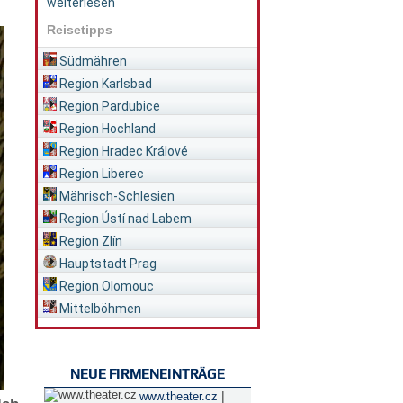
weiterlesen
Reisetipps
Südmähren
Region Karlsbad
Region Pardubice
Region Hochland
Region Hradec Králové
Region Liberec
Mährisch-Schlesien
Region Ústí nad Labem
Region Zlín
Hauptstadt Prag
Region Olomouc
Mittelböhmen
NEUE FIRMENEINTRÄGE
|
www.theater.cz