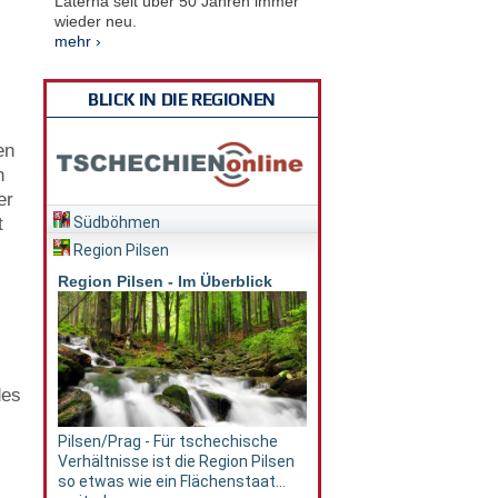
Laterna seit über 50 Jahren immer
wieder neu.
mehr ›
BLICK IN DIE REGIONEN
en
h
er
t
Südböhmen
Region Pilsen
Region Pilsen - Im Überblick
des
Pilsen/Prag - Für tschechische
Verhältnisse ist die Region Pilsen
so etwas wie ein Flächenstaat...