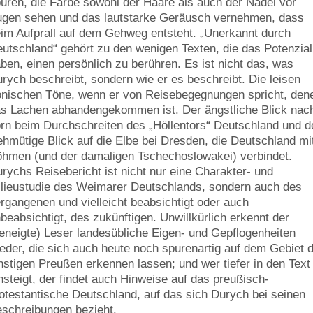
üren, die Farbe sowohl der Haare als auch der Nadel vor
gen sehen und das lautstarke Geräusch vernehmen, dass
im Aufprall auf dem Gehweg entsteht. „Unerkannt durch
utschland“ gehört zu den wenigen Texten, die das Potenzial
ben, einen persönlich zu berühren. Es ist nicht das, was
rych beschreibt, sondern wie er es beschreibt. Die leisen
onischen Töne, wenn er von Reisebegegnungen spricht, den
s Lachen abhandengekommen ist. Der ängstliche Blick nac
rn beim Durchschreiten des „Höllentors“ Deutschland und d
hmütige Blick auf die Elbe bei Dresden, die Deutschland mi
hmen (und der damaligen Tschechoslowakei) verbindet.
rychs Reisebericht ist nicht nur eine Charakter- und
lieustudie des Weimarer Deutschlands, sondern auch des
rgangenen und vielleicht beabsichtigt oder auch
beabsichtigt, des zukünftigen. Unwillkürlich erkennt der
eneigte) Leser landesübliche Eigen- und Gepflogenheiten
eder, die sich auch heute noch spurenartig auf dem Gebiet 
nstigen Preußen erkennen lassen; und wer tiefer in den Text
nsteigt, der findet auch Hinweise auf das preußisch-
otestantische Deutschland, auf das sich Durych bei seinen
schreibungen bezieht.