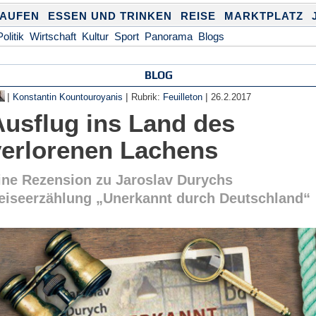
KAUFEN
ESSEN UND TRINKEN
REISE
MARKTPLATZ
Politik
Wirtschaft
Kultur
Sport
Panorama
Blogs
BLOG
|
|
|
Konstantin Kountouroyanis
Rubrik:
Feuilleton
26.2.2017
Ausflug ins Land des
verlorenen Lachens
ine Rezension zu Jaroslav Durychs
eiseerzählung „Unerkannt durch Deutschland“