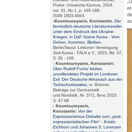
„U
Praha: Univerzita Karlova, 2024,
er
vol. 31, No 1, p. 165-168.
de
ISSN 1803-456X.
au
-Kountouroyanis, Konstantin.
Der
fernöstlich-deutsche Literaturtransfer
unter dem Eindruck des Ukraine-
Krieges, in DaF-Szene Korea - Vom
Gehen, Kommen, Bleiben
.
Berlin/Seoul: Lektoren-Vereinigung
Süd-Korea - FALK e.V., 2023, Bd. 57,
S. 95 - 108
- Kountouroyanis, Konstantin:
Über Rudolf Fuchs’ letztes
unvollendetes Projekt im Londoner
Exil: Der Deutsche Almanach aus der
Tschechoslowakei,
in: Brünner
Beiträge zur Germanistik
und Nordistik, Nr. 37/1, Brno 2023,
S. 47-68
- Kountouroyanis,
Konstantin:
Von der
Expressionismus-Debatte zum „post-
expressionistischen Film“ - Kristin
Eichhorn und Johannes S. Lorenzen