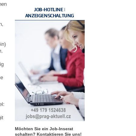
hen
JOB-HOTLINE |
e
ANZEIGENSCHALTUNG
h,
in)
e,
ig
ve
l:
it
Möchten Sie ein Job-Inserat
schalten? Kontaktieren Sie uns!