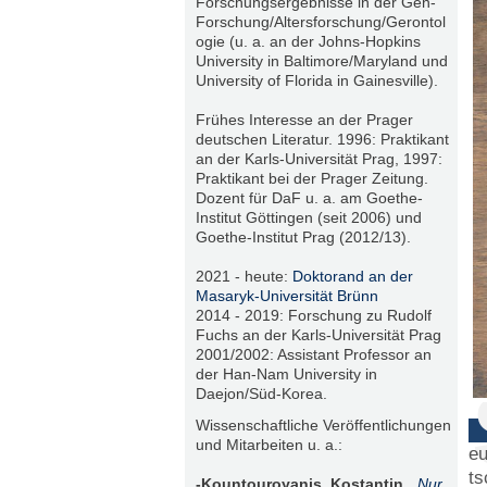
Forschungsergebnisse in der Gen-
Forschung/Altersforschung/Gerontol
ogie (u. a. an der Johns-Hopkins
University in Baltimore/Maryland und
University of Florida in Gainesville).
Frühes Interesse an der Prager
deutschen Literatur. 1996: Praktikant
an der Karls-Universität Prag, 1997:
Praktikant bei der Prager Zeitung.
Dozent für DaF u. a. am Goethe-
Institut Göttingen (seit 2006) und
Goethe-Institut Prag (2012/13).
2021 - heute:
Doktorand an der
Masaryk-Universität Brünn
2014 - 2019: Forschung zu Rudolf
Fuchs an der Karls-Universität Prag
2001/2002: Assistant Professor an
der Han-Nam University in
Daejon/Süd-Korea.
Wissenschaftliche Veröffentlichungen
und Mitarbeiten u. a.:
eu
ts
-Kountouroyanis, Kostantin.
„Nur