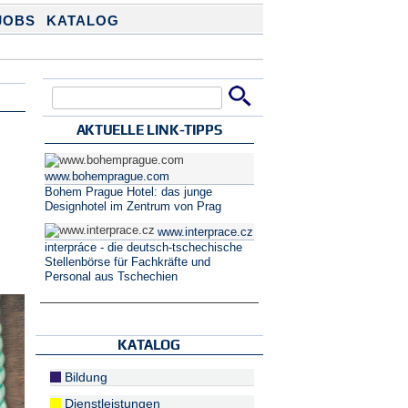
JOBS
KATALOG
Suche
Suchformular
AKTUELLE LINK-TIPPS
www.bohemprague.com
Bohem Prague Hotel: das junge
Designhotel im Zentrum von Prag
www.interprace.cz
interpráce - die deutsch-tschechische
Stellenbörse für Fachkräfte und
Personal aus Tschechien
KATALOG
Bildung
Dienstleistungen