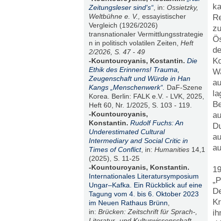
ka
Zeitungsleser sind's“
, in:
Ossietzky,
Weltbühne e. V.,
essayistischer
Re
Vergleich (1926/2026)
zu
transnationaler Vermittlungsstrategie
Ös
n in politisch volatilen Zeiten,
Heft
de
2/2026, S. 47 - 49
Ko
-Kountouroyanis, Kostantin.
Die
Ethik des Erinnerns! Trauma,
Wa
Zeugenschaft und Würde in Han
au
Kangs „Menschenwerk“.
DaF-Szene
la
Korea. Berlin: FALK e.V. - LVK, 2025,
Be
Heft 60, Nr. 1/2025, S. 103 - 119.
-Kountouroyanis,
au
Konstantin.
Rudolf Fuchs: An
Du
Underestimated Cultural
au
Intermediary and Social Critic in
au
Times of Conflict
, in:
Humanities
14,1
(2025), S. 11-25
-Kountouroyanis, Konstantin.
19
Internationales Literatursymposium
„P
Ungar–Kafka. Ein Rückblick auf eine
De
Tagung vom 4. bis 6. Oktober 2023
Kr
im Neuen Rathaus Brünn
,
in:
Brücken: Zeitschrift für Sprach-,
ih
Literatur- und Kulturwissenschaft
.