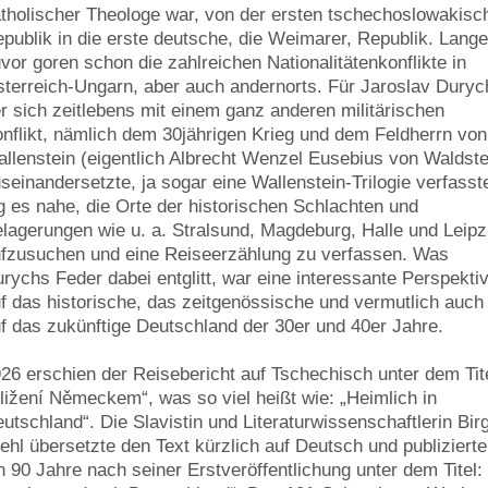
tholischer Theologe war, von der ersten tschechoslowakisc
publik in die erste deutsche, die Weimarer, Republik. Lang
vor goren schon die zahlreichen Nationalitätenkonflikte in
terreich-Ungarn, aber auch andernorts. Für Jaroslav Duryc
r sich zeitlebens mit einem ganz anderen militärischen
nflikt, nämlich dem 30jährigen Krieg und dem Feldherrn von
llenstein (eigentlich Albrecht Wenzel Eusebius von Waldste
seinandersetzte, ja sogar eine Wallenstein-Trilogie verfasst
g es nahe, die Orte der historischen Schlachten und
lagerungen wie u. a. Stralsund, Magdeburg, Halle und Leipz
fzusuchen und eine Reiseerzählung zu verfassen. Was
rychs Feder dabei entglitt, war eine interessante Perspekti
f das historische, das zeitgenössische und vermutlich auch
f das zukünftige Deutschland der 30er und 40er Jahre.
26 erschien der Reisebericht auf Tschechisch unter dem Tite
ližení Německem“, was so viel heißt wie: „Heimlich in
utschland“. Die Slavistin und Literaturwissenschaftlerin Birg
ehl übersetzte den Text kürzlich auf Deutsch und publizierte
n 90 Jahre nach seiner Erstveröffentlichung unter dem Titel: