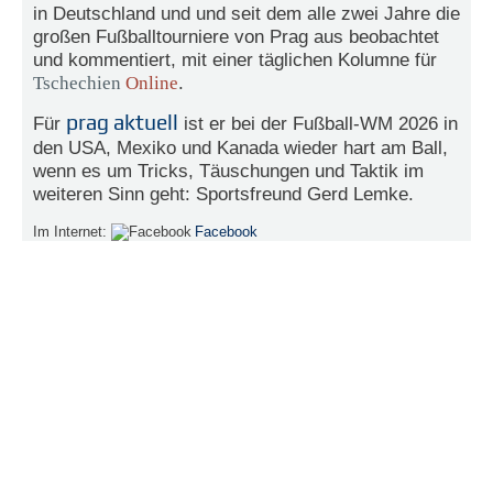
in Deutschland und und seit dem alle zwei Jahre die
e
großen Fußballtourniere von Prag aus beobachtet
n
und kommentiert, mit einer täglichen Kolumne für
u
t
Tschechien
Online
.
z
e
prag aktuell
Für
ist er bei der Fußball-WM 2026 in
r
den USA, Mexiko und Kanada wieder hart am Ball,
n
wenn es um Tricks, Täuschungen und Taktik im
a
weiteren Sinn geht: Sportsfreund Gerd Lemke.
m
e
Im Internet:
Facebook
*
P
a
s
s
w
o
r
t
*