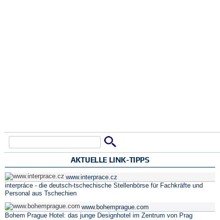
Suche
Suchformular
AKTUELLE LINK-TIPPS
www.interprace.cz
interpráce - die deutsch-tschechische Stellenbörse für Fachkräfte und
Personal aus Tschechien
www.bohemprague.com
Bohem Prague Hotel: das junge Designhotel im Zentrum von Prag