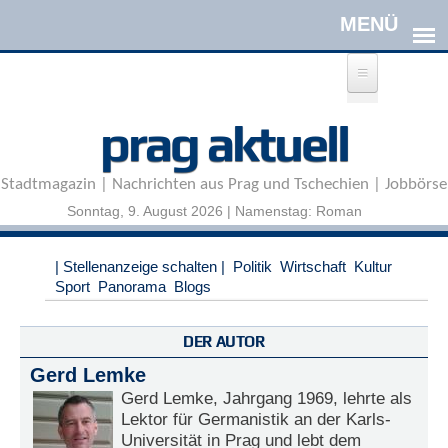
Direkt zum Inhalt
A
prag aktuell
n
m
e
Stadtmagazin | Nachrichten aus Prag und Tschechien | Jobbörse
l
d
Sonntag, 9. August 2026 | Namenstag: Roman
e
n
|
| Stellenanzeige schalten |
Politik
Wirtschaft
Kultur
R
Sport
Panorama
Blogs
e
g
i
DER AUTOR
s
Gerd Lemke
t
r
Gerd Lemke, Jahrgang 1969, lehrte als
i
Lektor für Germanistik an der Karls-
e
Universität in Prag und lebt dem