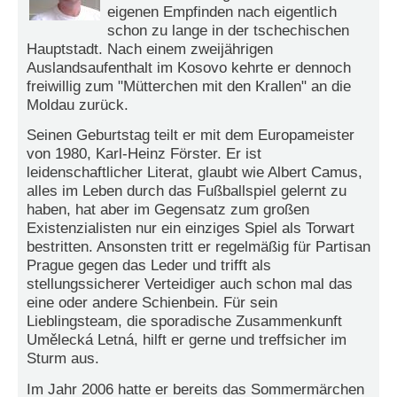
r
eigenen Empfinden nach eigentlich
e
schon zu lange in der tschechischen
n
Hauptstadt. Nach einem zweijährigen
Auslandsaufenthalt im Kosovo kehrte er dennoch
B
freiwillig zum "Mütterchen mit den Krallen" an die
E
Moldau zurück.
N
U
Seinen Geburtstag teilt er mit dem Europameister
T
von 1980, Karl-Heinz Förster. Er ist
Z
leidenschaftlicher Literat, glaubt wie Albert Camus,
E
alles im Leben durch das Fußballspiel gelernt zu
R
haben, hat aber im Gegensatz zum großen
A
Existenzialisten nur ein einziges Spiel als Torwart
N
bestritten. Ansonsten tritt er regelmäßig für Partisan
M
Prague gegen das Leder und trifft als
E
stellungssicherer Verteidiger auch schon mal das
L
eine oder andere Schienbein. Für sein
D
Lieblingsteam, die sporadische Zusammenkunft
U
Umělecká Letná, hilft er gerne und treffsicher im
N
Sturm aus.
G
Im Jahr 2006 hatte er bereits das Sommermärchen
B