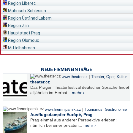
Region Liberec
Mährisch-Schlesien
Region Ústí nad Labem
Region Zlín
Hauptstadt Prag
Region Olomouc
Mittelböhmen
NEUE FIRMENEINTRÄGE
|
www.theater.cz
Theater, Oper
,
Kultur
theater.cz
Das Prager Theaterfestival deutscher Sprache findet
alljährlich im Herbst...
mehr ›
|
www.firemniparnik.cz
Tourismus
,
Gastronomie
Ausflugsdampfer Európé, Prag
Prag einmal aus anderer Perspektive erleben:
nämlich bei einer privaten...
mehr ›