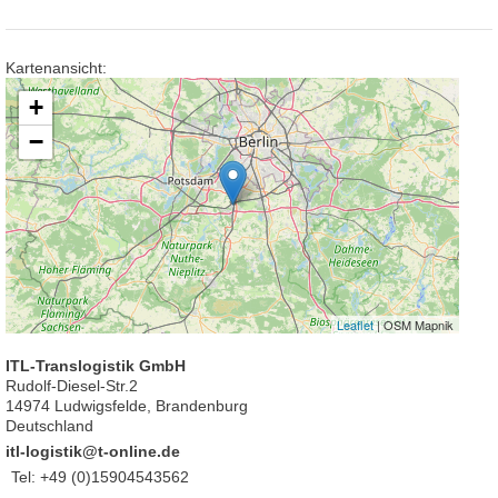
N
e
Kartenansicht:
u
e
+
s
−
P
a
s
s
w
o
r
t
a
n
Leaflet
| OSM Mapnik
f
o
ITL-Translogistik GmbH
r
Rudolf-Diesel-Str.2
d
14974 Ludwigsfelde, Brandenburg
e
Deutschland
r
itl-logistik@t-online.de
n
Tel:
+49 (0)15904543562