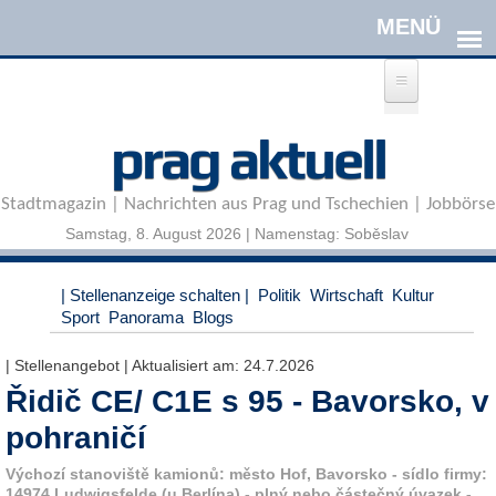
Direkt zum Inhalt
A
prag aktuell
n
m
e
Stadtmagazin | Nachrichten aus Prag und Tschechien | Jobbörse
l
d
Samstag, 8. August 2026 | Namenstag: Soběslav
e
n
|
| Stellenanzeige schalten |
Politik
Wirtschaft
Kultur
R
Sport
Panorama
Blogs
e
g
| Stellenangebot | Aktualisiert am:
24.7.2026
i
Řidič CE/ C1E s 95 - Bavorsko, v
s
t
pohraničí
r
i
Výchozí stanoviště kamionů: město Hof, Bavorsko - sídlo firmy:
e
14974 Ludwigsfelde (u Berlína) - plný nebo částečný úvazek -