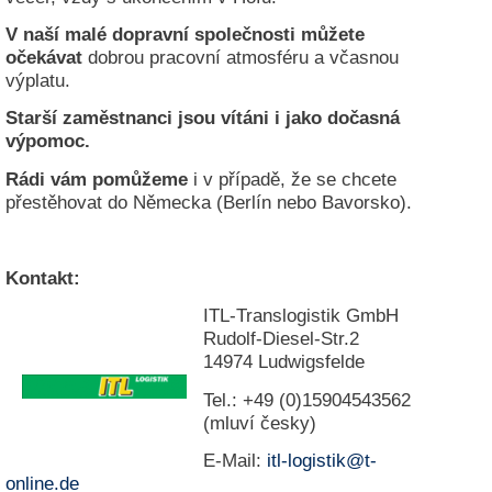
e
V naší malé dopravní společnosti můžete
n
očekávat
dobrou pracovní atmosféru a včasnou
u
t
výplatu.
z
Starší zaměstnanci jsou vítáni i jako dočasná
e
r
výpomoc.
n
a
Rádi vám pomůžeme
i v případě, že se chcete
m
přestěhovat do Německa (Berlín nebo Bavorsko).
e
*
Kontakt:
P
ITL-Translogistik GmbH
a
Rudolf-Diesel-Str.2
s
14974 Ludwigsfelde
s
w
Tel.: +49 (0)15904543562
o
(mluví česky)
r
t
E-Mail:
itl-logistik@t-
*
online.de