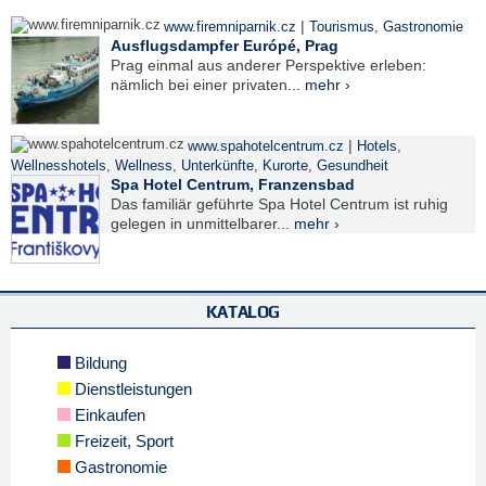
|
www.firemniparnik.cz
Tourismus
,
Gastronomie
Ausflugsdampfer Európé, Prag
Prag einmal aus anderer Perspektive erleben:
nämlich bei einer privaten...
mehr ›
|
www.spahotelcentrum.cz
Hotels
,
Wellnesshotels
,
Wellness
,
Unterkünfte
,
Kurorte
,
Gesundheit
Spa Hotel Centrum, Franzensbad
Das familiär geführte Spa Hotel Centrum ist ruhig
gelegen in unmittelbarer...
mehr ›
KATALOG
Bildung
Dienstleistungen
Einkaufen
Freizeit, Sport
Gastronomie