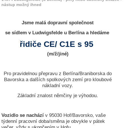
r
nástup možný ihned
e
n
Jsme malá dopravní společnost
B
E
se sídlem v Ludwigsfelde u Berlína a hledáme
N
řidiče CE/ C1E s 95
U
T
(m/ž/jiné)
Z
E
R
A
Pro pravidelnou přepravu z Berlína/Braniborska do
N
Bavorska a dalších spolkových zemí pro kloubové
M
nákladní vozy.
E
L
Základní znalost němčiny je výhodou.
D
U
N
Vozidlo se nachází
v 95030 Hof/Bavorsko, vaše
G
týdenní pracovní doba/směna je obvykle v pátek
večer, vždy s ukončením v Hofu.
B