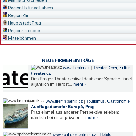
Mährisch-Schlesien
Region Ústí nad Labem
Region Zlín
Hauptstadt Prag
Region Olomouc
Mittelböhmen
NEUE FIRMENEINTRÄGE
|
www.theater.cz
Theater, Oper
,
Kultur
theater.cz
Das Prager Theaterfestival deutscher Sprache findet
alljährlich im Herbst...
mehr ›
|
www.firemniparnik.cz
Tourismus
,
Gastronomie
Ausflugsdampfer Európé, Prag
Prag einmal aus anderer Perspektive erleben:
nämlich bei einer privaten...
mehr ›
|
www.spahotelcentrum.cz
Hotels
,