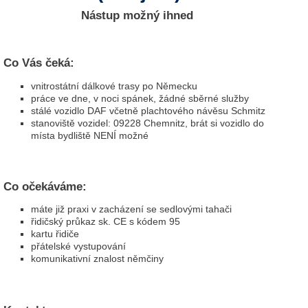
e
Nástup možný ihned
n
u
t
z
Co Vás čeká:
e
vnitrostátní dálkové trasy po Německu
r
práce ve dne, v noci spánek, žádné sběrné služby
n
stálé vozidlo DAF včetně plachtového návěsu Schmitz
a
stanoviště vozidel: 09228 Chemnitz, brát si vozidlo do
m
místa bydliště NENÍ možné
e
*
Co očekáváme:
P
a
máte již praxi v zacházení se sedlovými tahači
s
řidičský průkaz sk. CE s kódem 95
s
kartu řidiče
w
přátelské vystupování
o
komunikativní znalost němčiny
r
t
*