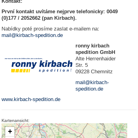
Kontakt:
N
První kontakt uvítáme nejprve telefonicky: 0049
e
(0)177 / 2052662 (pan Kirbach).
u
e
Nabídky poté prosíme zaslat e-mailem na:
s
mail@kirbach-spedition.de
P
a
ronny kirbach
s
spedition GmbH
s
Alte Herrenhaider
w
Str. 5
o
r
09228 Chemnitz
t
mail@kirbach-
a
n
spedition.de
f
www.kirbach-spedition.de
o
r
d
e
Kartenansicht:
r
n
+