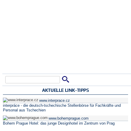
Suche
Suchformular
AKTUELLE LINK-TIPPS
www.interprace.cz
interpráce - die deutsch-tschechische Stellenbörse für Fachkräfte und
Personal aus Tschechien
www.bohemprague.com
Bohem Prague Hotel: das junge Designhotel im Zentrum von Prag