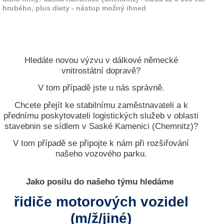
r
hrubého, plus diety - nástup možný ihned
e
n
B
E
Hledáte novou výzvu v dálkové německé
N
vnitrostátní dopravě?
U
T
V tom případě jste u nás správně.
Z
E
Chcete přejít ke stabilnímu zaměstnavateli a k
R
přednímu poskytovateli logistických služeb v oblasti
A
stavebnin se sídlem v Saské Kamenici (Chemnitz)?
N
V tom případě se připojte k nám při rozšiřování
M
našeho vozového parku.
E
L
D
Jako posilu do našeho týmu hledáme
U
N
řidiče motorových vozidel
G
(m/ž/jiné)
B