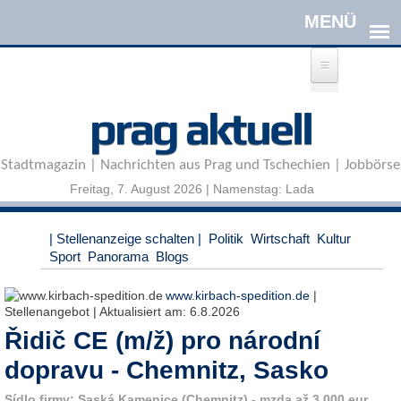
Direkt zum Inhalt
A
prag aktuell
n
m
e
Stadtmagazin | Nachrichten aus Prag und Tschechien | Jobbörse
l
d
Freitag, 7. August 2026 | Namenstag: Lada
e
n
|
| Stellenanzeige schalten |
Politik
Wirtschaft
Kultur
R
Sport
Panorama
Blogs
e
g
www.kirbach-spedition.de
|
i
Stellenangebot | Aktualisiert am:
6.8.2026
s
Řidič CE (m/ž) pro národní
t
r
dopravu - Chemnitz, Sasko
i
e
Sídlo firmy: Saská Kamenice (Chemnitz) - mzda až 3 000 eur