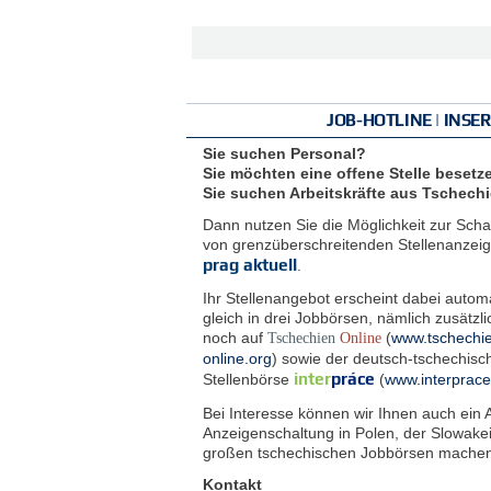
JOB-HOTLINE | INSE
Sie suchen Personal?
Sie möchten eine offene Stelle besetz
Sie suchen Arbeitskräfte aus Tschech
Dann nutzen Sie die Möglichkeit zur Scha
von grenzüberschreitenden Stellenanzeig
prag aktuell
.
Ihr Stellenangebot erscheint dabei autom
gleich in drei Jobbörsen, nämlich zusätzli
noch auf
(
www.tschechi
Tschechien
Online
online.org
) sowie der deutsch-tschechisc
inter
práce
Stellenbörse
(
www.interprace
Bei Interesse können wir Ihnen auch ein 
Anzeigenschaltung in Polen, der Slowakei
großen tschechischen Jobbörsen mache
Kontakt