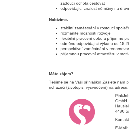
žádoucí ochota cestovat
odpovídající znalost němčiny na úrov
Nabízíme:
stabilní zaměstnání v rostoucí společ
rozmanité možnosti rozvoje
flexibilní pracovní dobu a příjemné pr
odměnu odpovídající výkonu od 18,
perspektivní zaměstnání v renomovan
příjemnou pracovní atmosféru v mot
Máte zájem?
Těšíme se na Vaši přihlášku! Zašlete nám 
uchazeči (životopis, vysvědčení) na adresu:
PinkJob
GmbH
Hauslei
4490 Sa
Kontakt
E-Mail: