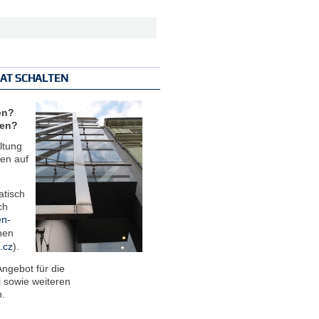
RAT SCHALTEN
en?
ien?
ltung
en auf
atisch
ch
en-
hen
.cz
).
Angebot für die
 sowie weiteren
n.