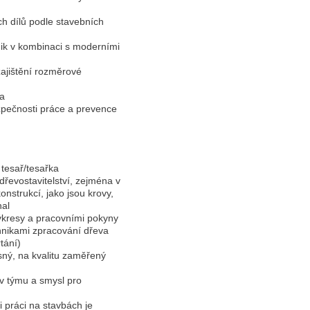
h dílů podle stavebních
nik v kombinaci s moderními
zajištění rozměrové
ba
zpečnosti práce a prevence
tesař/tesařka
 dřevostavitelství, zejména v
nstrukcí, jako jsou krovy,
al
 výkresy a pracovními pokyny
chnikami zpracování dřeva
tání)
sný, na kvalitu zaměřený
 v týmu a smysl pro
i práci na stavbách je