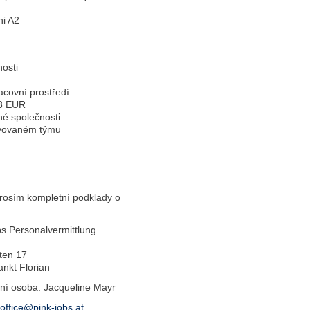
ni A2
nosti
acovní prostředí
28 EUR
é společnosti
ivovaném týmu
prosím kompletní podklady o
s Personalvermittlung
ten 17
nkt Florian
ní osoba: Jacqueline Mayr
office@pink-jobs.at