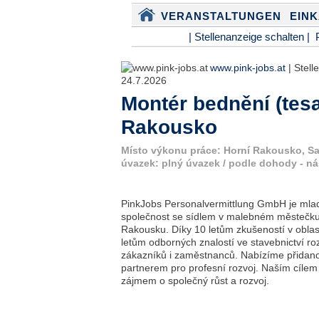
VERANSTALTUNGEN
EIN
| Stellenanzeige schalten |
www.pink-jobs.at
| Stell
24.7.2026
Montér bednění (tesař
Rakousko
Místo výkonu práce: Horní Rakousko, Sal
úvazek: plný úvazek / podle dohody - n
PinkJobs Personalvermittlung GmbH je mladá
společnost se sídlem v malebném městečku 
Rakousku. Díky 10 letům zkušeností v oblast
letům odborných znalostí ve stavebnictví 
zákazníků i zaměstnanců. Nabízíme přidan
partnerem pro profesní rozvoj. Naším cílem j
zájmem o společný růst a rozvoj.