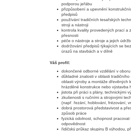
podporou jeřábu
přizpůsobení a upevnění konstrukčníc
předpisů
používání tradičních tesařských tech
stroji a nástroji
kontrola kvality provedených prací a 
přesnosti
péče o nástroje a stroje a jejich údrž
dodržování předpisů týkajících se be
úrazů na stavbách a v dílně
Váš profil:
dokončené odborné vzdělání v oboru 
důkladné znalosti v oblasti tradičního
oblasti výroby a montáže dřevěných ko
hrázděné konstrukce nebo výstavba h
jistota při práci s plány, technickými
zkušenosti s ručními a strojovými te
(např. řezání, hoblování, frézování, vr
dobrá prostorová představivost a pře
způsob práce
fyzická odolnost, schopnost pracovat
odpovědnost
řidičský průkaz skupiny B výhodou, př