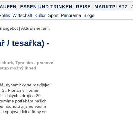
KAUFEN
ESSEN UND TRINKEN
REISE
MARKTPLATZ
Politik
Wirtschaft
Kultur
Sport
Panorama
Blogs
enangebot | Aktualisiert am:
 / tesařka) -
cburk, Tyrolsko - pracovní
ástup možný ihned
, dynamicky se rozvíjející
St. Florian v Horním
i lidských zdrojů a 20
rozumíme potřebám našich
ou hodnotu a jsme vaším
e spojovat lidi a firmy se