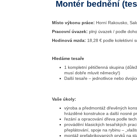
Montér bednění (tes
Místo výkonu práce:
Horní Rakousko, Salc
Pracovní úvazek:
plný úvazek / podle doh
Hodinová mzda:
18,28 € podle kolektivní 
Hledáme tesaře
1 kompletní pětičlenná skupina (důlež
musí dobře mluvit německy!)
Další tesaře – jednotlivce nebo dvojic
Vaše úkoly:
výroba a předmontáž dřevěných konstr
hrázděné konstrukce a další nosné p
řezání a opracování dřeva podle tech
provádění klasických tesařských prací
přeplátování, spoje na rybinu – „vlašt
montáž prefabrikovaných prvků na sta