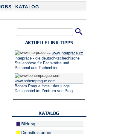
JOBS
KATALOG
Suche
Suchformular
AKTUELLE LINK-TIPPS
www.interprace.cz
interpráce - die deutsch-tschechische
Stellenbörse für Fachkräfte und
Personal aus Tschechien
www.bohemprague.com
Bohem Prague Hotel: das junge
Designhotel im Zentrum von Prag
KATALOG
Bildung
Dienstleistungen