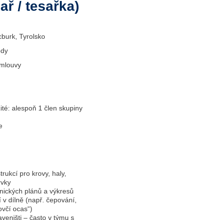
ař / tesařka)
burk, Tyrolsko
ody
smlouvy
ité: alespoň 1 člen skupiny
e
ukcí pro krovy, haly,
rvky
nických plánů a výkresů
 v dílně (např. čepování,
ovčí ocas“)
veništi – často v týmu s