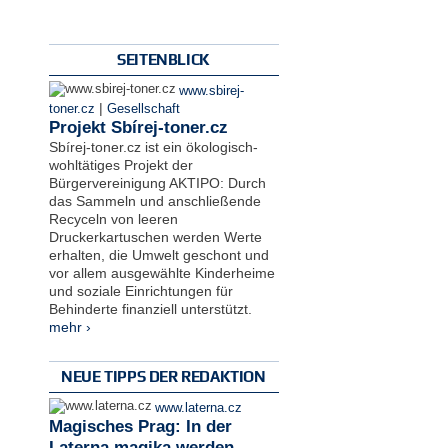
SEITENBLICK
www.sbirej-
|
toner.cz
Gesellschaft
Projekt Sbírej-toner.cz
Sbírej-toner.cz ist ein ökologisch-
wohltätiges Projekt der
Bürgervereinigung AKTIPO: Durch
das Sammeln und anschließende
Recyceln von leeren
Druckerkartuschen werden Werte
erhalten, die Umwelt geschont und
vor allem ausgewählte Kinderheime
und soziale Einrichtungen für
Behinderte finanziell unterstützt.
mehr ›
NEUE TIPPS DER REDAKTION
www.laterna.cz
Magisches Prag: In der
Laterna magika werden