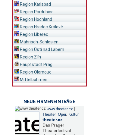
Region Karlsbad
Region Pardubice
Region Hochland
Region Hradec Králové
Region Liberec
Mährisch-Schlesien
Region Ústí nad Labem
Region Zlín
Hauptstadt Prag
Region Olomouc
Mittelböhmen
NEUE FIRMENEINTRÄGE
|
www.theater.cz
Theater, Oper
,
Kultur
theater.cz
Das Prager
Theaterfestival