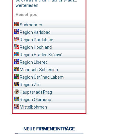
so etwas wie ein Flächenstaat...
weiterlesen
Reisetipps
Südmähren
Region Karlsbad
Region Pardubice
Region Hochland
Region Hradec Králové
Region Liberec
Mährisch-Schlesien
Region Ústí nad Labem
Region Zlín
Hauptstadt Prag
Region Olomouc
Mittelböhmen
NEUE FIRMENEINTRÄGE