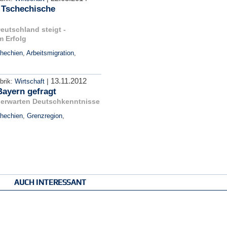
 Tschechische
eutschland steigt -
m Erfolg
chechien
,
Arbeitsmigration
,
13.11.2012
|
brik:
Wirtschaft
Bayern gefragt
r erwarten Deutschkenntnisse
chechien
,
Grenzregion
,
AUCH INTERESSANT