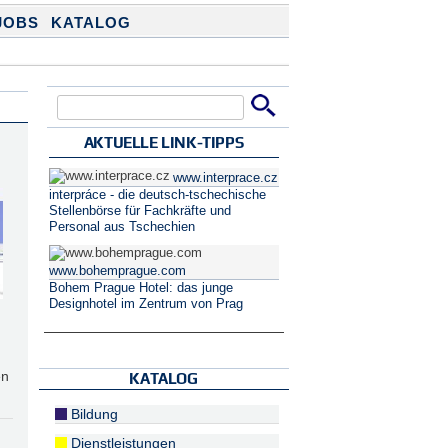
JOBS
KATALOG
Suche
Suchformular
AKTUELLE LINK-TIPPS
www.interprace.cz
interpráce - die deutsch-tschechische
Stellenbörse für Fachkräfte und
Personal aus Tschechien
www.bohemprague.com
Bohem Prague Hotel: das junge
Designhotel im Zentrum von Prag
en
KATALOG
Bildung
Dienstleistungen