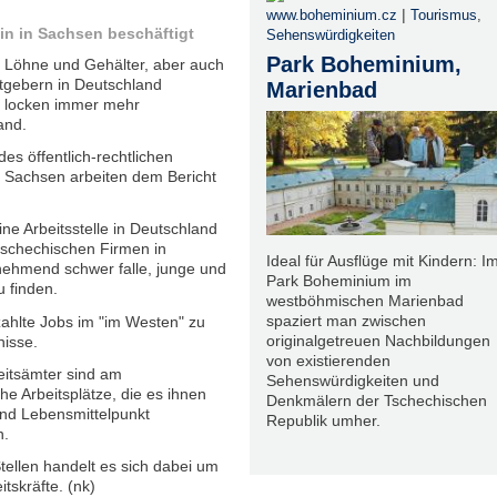
|
www.boheminium.cz
Tourismus
,
ein in Sachsen beschäftigt
Sehenswürdigkeiten
Park Boheminium,
n Löhne und Gehälter, aber auch
tgebern in Deutschland
Marienbad
le locken immer mehr
and.
es öffentlich-rechtlichen
n Sachsen arbeiten dem Bericht
ne Arbeitsstelle in Deutschland
tschechischen Firmen in
Ideal für Ausflüge mit Kindern: I
hmend schwer falle, junge und
Park Boheminium im
zu finden.
westböhmischen Marienbad
spaziert man zwischen
ahlte Jobs im "im Westen" zu
originalgetreuen Nachbildungen
nisse.
von existierenden
eitsämter sind am
Sehenswürdigkeiten und
e Arbeitsplätze, die es ihnen
Denkmälern der Tschechischen
und Lebensmittelpunkt
Republik umher.
n.
tellen handelt es sich dabei um
itskräfte. (nk)