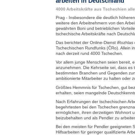
arbeiten in Deutschland
4000 Arbeitskräfte aus Tschechien all
Prag - Insbesondere die deutlich höhere
weitere den Arbeitnehmern von den Arbei
gewährten Boni und betrieblichen Vortei
tschechische Arbeitskräfte nach Deutschl
Das berichtet der Online-Dienst iRozhlas d
Tschechischen Rundfunks (ČRo). Allein i
nach derzeit rund 4000 Tschechen.
Vor allem junge Menschen seien bereit, ei
anzunehmen. Die Kehrseite sei, dass es 
bestimmten Branchen und Gegenden zune
ambitionierte Mitarbeiter zu halten oder 
Größtes Hemmnis für Tschechen, gut bez
erhalten, seien mangelnde Deutschkennt
Nach Erfahrungen der tschechischen Arb
begehrtesten bei den Tschechen grenznah
ermöglichen, ihren derzeitigen Wohnort 
beizubehalten und als Pendler zu arbeite
Bei den meisten für Pendler geeigneten S
Hilfsarbeiten für geringer qualifizierte Arbe