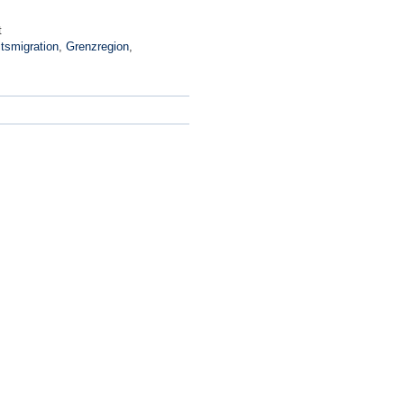
t
tsmigration
,
Grenzregion
,