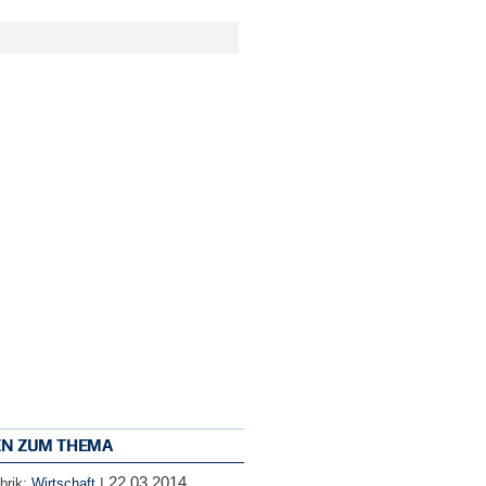
EN ZUM THEMA
22.03.2014
|
brik:
Wirtschaft