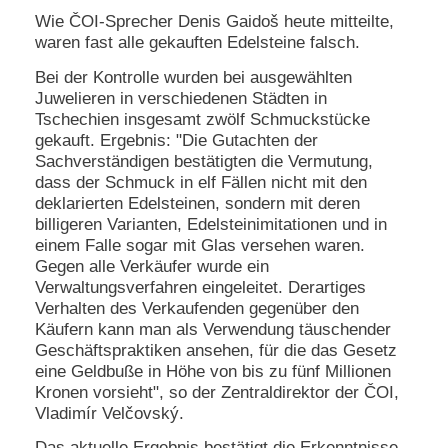
Wie ČOI-Sprecher Denis Gaidoš heute mitteilte,
N
waren fast alle gekauften Edelsteine falsch.
e
u
Bei der Kontrolle wurden bei ausgewählten
e
Juwelieren in verschiedenen Städten in
s
Tschechien insgesamt zwölf Schmuckstücke
P
gekauft. Ergebnis: "Die Gutachten der
a
s
Sachverständigen bestätigten die Vermutung,
s
dass der Schmuck in elf Fällen nicht mit den
w
deklarierten Edelsteinen, sondern mit deren
o
billigeren Varianten, Edelsteinimitationen und in
r
einem Falle sogar mit Glas versehen waren.
t
Gegen alle Verkäufer wurde ein
a
n
Verwaltungsverfahren eingeleitet. Derartiges
f
Verhalten des Verkaufenden gegenüber den
o
Käufern kann man als Verwendung täuschender
r
Geschäftspraktiken ansehen, für die das Gesetz
d
eine Geldbuße in Höhe von bis zu fünf Millionen
e
Kronen vorsieht", so der Zentraldirektor der ČOI,
r
n
Vladimír Velčovský.
Das aktuelle Ergebnis bestätigt die Erkenntnisse