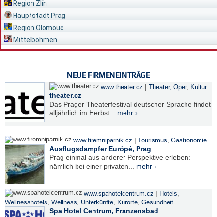
Region Zlín
Hauptstadt Prag
Region Olomouc
Mittelböhmen
NEUE FIRMENEINTRÄGE
|
www.theater.cz
Theater, Oper
,
Kultur
theater.cz
Das Prager Theaterfestival deutscher Sprache findet
alljährlich im Herbst...
mehr ›
|
www.firemniparnik.cz
Tourismus
,
Gastronomie
Ausflugsdampfer Európé, Prag
Prag einmal aus anderer Perspektive erleben:
nämlich bei einer privaten...
mehr ›
|
www.spahotelcentrum.cz
Hotels
,
Wellnesshotels
,
Wellness
,
Unterkünfte
,
Kurorte
,
Gesundheit
Spa Hotel Centrum, Franzensbad