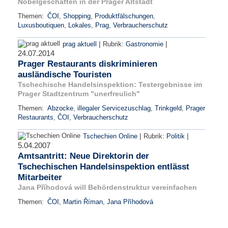
Nobelgeschäften in der Prager Altstadt
Themen:
ČOI
,
Shopping
,
Produktfälschungen
,
Luxusboutiquen
,
Lokales
,
Prag
,
Verbraucherschutz
|
|
prag aktuell
Rubrik:
Gastronomie
24.07.2014
Prager Restaurants diskriminieren
ausländische Touristen
Tschechische Handelsinspektion: Testergebnisse im
Prager Stadtzentrum "unerfreulich"
Themen:
Abzocke
,
illegaler Servicezuschlag
,
Trinkgeld
,
Prager
Restaurants
,
ČOI
,
Verbraucherschutz
|
|
Tschechien Online
Rubrik:
Politik
5.04.2007
Amtsantritt: Neue Direktorin der
Tschechischen Handelsinspektion entlässt
Mitarbeiter
Jana Příhodová will Behördenstruktur vereinfachen
Themen:
ČOI
,
Martin Říman
,
Jana Příhodová