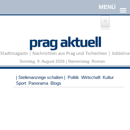
Direkt zum Inhalt
A
prag aktuell
n
m
e
Stadtmagazin | Nachrichten aus Prag und Tschechien | Jobbörse
l
d
Sonntag, 9. August 2026 | Namenstag: Roman
e
n
|
| Stellenanzeige schalten |
Politik
Wirtschaft
Kultur
R
Sport
Panorama
Blogs
e
g
i
s
t
r
i
e