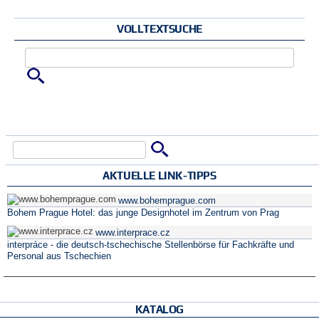
VOLLTEXTSUCHE
Zu suchende Schlüsselwörter
Suche
Suchformular
AKTUELLE LINK-TIPPS
www.bohemprague.com
Bohem Prague Hotel: das junge Designhotel im Zentrum von Prag
www.interprace.cz
interpráce - die deutsch-tschechische Stellenbörse für Fachkräfte und
Personal aus Tschechien
KATALOG