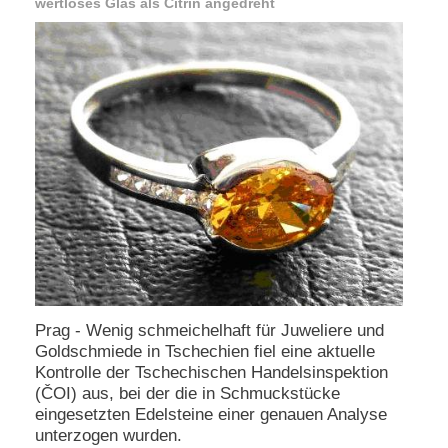
wertloses Glas als Citrin angedreht
e
n
u
t
z
e
r
n
a
m
e
*
P
a
s
Prag - Wenig schmeichelhaft für Juweliere und
s
w
Goldschmiede in Tschechien fiel eine aktuelle
o
Kontrolle der Tschechischen Handelsinspektion
r
(ČOI) aus, bei der die in Schmuckstücke
t
eingesetzten Edelsteine einer genauen Analyse
*
unterzogen wurden.