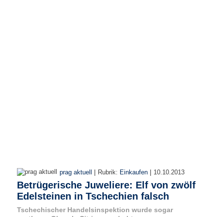
r
e
n
B
E
N
U
T
Z
E
R
A
N
M
E
L
D
|
|
prag aktuell
Rubrik:
Einkaufen
10.10.2013
U
Betrügerische Juweliere: Elf von zwölf
N
Edelsteinen in Tschechien falsch
G
Tschechischer Handelsinspektion wurde sogar
B