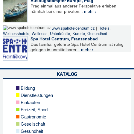
Ausflugsdampfer Európé, Prag
Prag einmal aus anderer Perspektive erleben:
nämlich bei einer privaten...
mehr ›
|
www.spahotelcentrum.cz
Hotels
,
Wellnesshotels
,
Wellness
,
Unterkünfte
,
Kurorte
,
Gesundheit
Spa Hotel Centrum, Franzensbad
Das familiär geführte Spa Hotel Centrum ist ruhig
gelegen in unmittelbarer...
mehr ›
KATALOG
Bildung
Dienstleistungen
Einkaufen
Freizeit, Sport
Gastronomie
Gesellschaft
Gesundheit