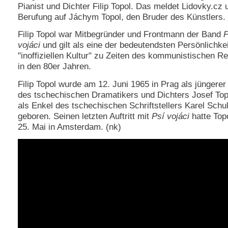
Pianist und Dichter Filip Topol. Das meldet Lidovky.cz 
e
Berufung auf Jáchym Topol, den Bruder des Künstlers.
n
u
Filip Topol war Mitbegründer und Frontmann der Band
P
t
vojáci
und gilt als eine der bedeutendsten Persönlichke
z
e
"inoffiziellen Kultur" zu Zeiten des kommunistischen R
r
in den 80er Jahren.
n
a
Filip Topol wurde am 12. Juni 1965 in Prag als jüngere
m
des tschechischen Dramatikers und Dichters Josef Top
e
als Enkel des tschechischen Schriftstellers Karel Schu
*
geboren. Seinen letzten Auftritt mit
Psí vojáci
hatte Top
25. Mai in Amsterdam. (nk)
P
a
s
s
w
o
r
t
*