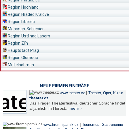
Region Pardubice
Region Hochland
Region Hradec Králové
Region Liberec
Mährisch-Schlesien
Region Ústí nad Labem
Region Zlín
Hauptstadt Prag
Region Olomouc
Mittelböhmen
NEUE FIRMENEINTRÄGE
|
www.theater.cz
Theater, Oper
,
Kultur
theater.cz
Das Prager Theaterfestival deutscher Sprache findet
alljährlich im Herbst...
mehr ›
|
www.firemniparnik.cz
Tourismus
,
Gastronomie