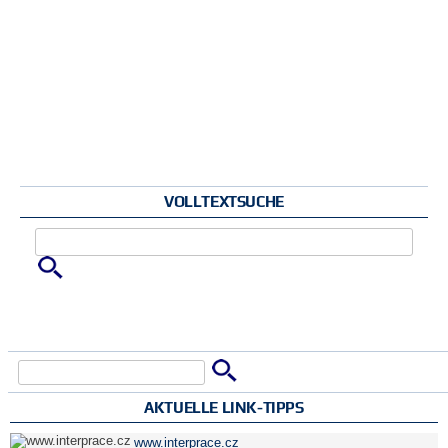
VOLLTEXTSUCHE
Zu suchende Schlüsselwörter
Suche
Suchformular
AKTUELLE LINK-TIPPS
www.interprace.cz