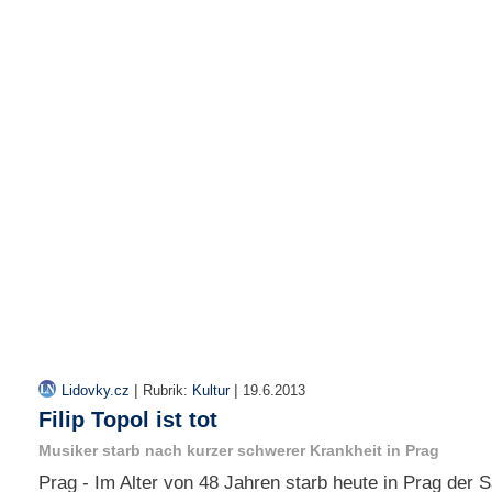
r
e
n
B
E
N
U
T
Z
E
R
A
N
M
E
L
D
|
|
Lidovky.cz
Rubrik:
Kultur
19.6.2013
U
Filip Topol ist tot
N
G
Musiker starb nach kurzer schwerer Krankheit in Prag
Prag - Im Alter von 48 Jahren starb heute in Prag der S
B