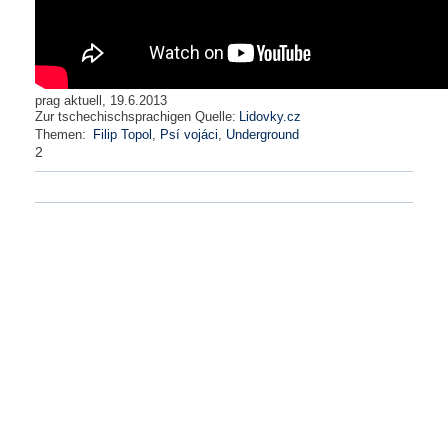
N
e
u
e
prag aktuell, 19.6.2013
s
Zur tschechischsprachigen Quelle:
Lidovky.cz
P
Themen:
Filip Topol
,
Psí vojáci
,
Underground
a
2
s
s
w
o
r
t
a
n
f
o
r
d
e
r
n