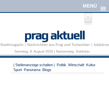
Direkt zum Inhalt
A
prag aktuell
n
m
e
Stadtmagazin | Nachrichten aus Prag und Tschechien | Jobbörse
l
d
Samstag, 8. August 2026 | Namenstag: Soběslav
e
n
|
| Stellenanzeige schalten |
Politik
Wirtschaft
Kultur
R
Sport
Panorama
Blogs
e
g
i
s
t
r
i
e