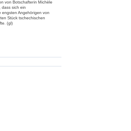
 von Botschafterin Michèle
 dass sich ein
e engsten Angehörigen von
ten Stück tschechischen
e. (gl)