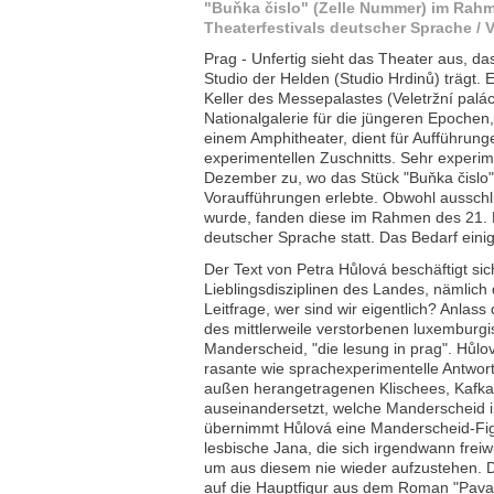
"Buňka čislo" (Zelle Nummer) im Rahm
Theaterfestivals deutscher Sprache /
Prag - Unfertig sieht das Theater aus, 
Studio der Helden (Studio Hrdinů) trägt.
Keller des Messepalastes (Veletržní palá
Nationalgalerie für die jüngeren Epochen,
einem Amphitheater, dient für Aufführung
experimentellen Zuschnitts. Sehr experim
Dezember zu, wo das Stück "Buňka čislo"
Voraufführungen erlebte. Obwohl ausschli
wurde, fanden diese im Rahmen des 21. P
deutscher Sprache statt. Das Bedarf eini
Der Text von Petra Hůlová beschäftigt sic
Lieblingsdisziplinen des Landes, nämlich
Leitfrage, wer sind wir eigentlich? Anlass
des mittlerweile verstorbenen luxemburgis
Manderscheid, "die lesung in prag". Hůlo
rasante wie sprachexperimentelle Antwort,
außen herangetragenen Klischees, Kafka
auseinandersetzt, welche Manderscheid in
übernimmt Hůlová eine Manderscheid-Figu
lesbische Jana, die sich irgendwann freiwil
um aus diesem nie wieder aufzustehen. D
auf die Hauptfigur aus dem Roman "Pavan