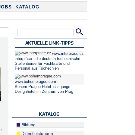
JOBS
KATALOG
Suche
Suchformular
AKTUELLE LINK-TIPPS
www.interprace.cz
interpráce - die deutsch-tschechische
Stellenbörse für Fachkräfte und
Personal aus Tschechien
www.bohemprague.com
Bohem Prague Hotel: das junge
Designhotel im Zentrum von Prag
KATALOG
Bildung
er
Dienstleistungen