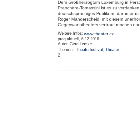
Dem Großherzogtum Luxemburg in Person
Pranchère-Tomassini ist es zu verdanken,
deutschsprachiges Publikum, darunter di
Roger Manderscheid, mit diesem unerhör
Gegenwartstheaters vertraut machen durft
Weitere Infos:
www.theater.cz
prag aktuell, 6.12.2016
Autor:
Gerd Lemke
Themen:
Theaterfestival
,
Theater
2