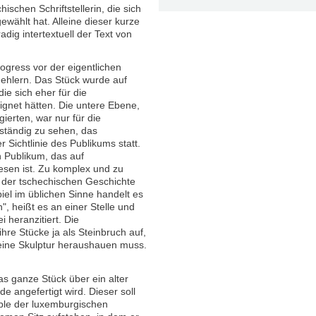
ischen Schriftstellerin, die sich
gewählt hat. Alleine dieser kurze
dig intertextuell der Text von
rogress vor der eigentlichen
Fehlern. Das Stück wurde auf
ie sich eher für die
gnet hätten. Die untere Ebene,
ierten, war nur für die
ständig zu sehen, das
Sichtlinie des Publikums statt.
in Publikum, das auf
esen ist. Zu komplex und zu
 der tschechischen Geschichte
el im üblichen Sinne handelt es
", heißt es an einer Stelle und
i heranzitiert. Die
ihre Stücke ja als Steinbruch auf,
eine Skulptur heraushauen muss.
s ganze Stück über ein alter
 angefertigt wird. Dieser soll
ible der luxemburgischen