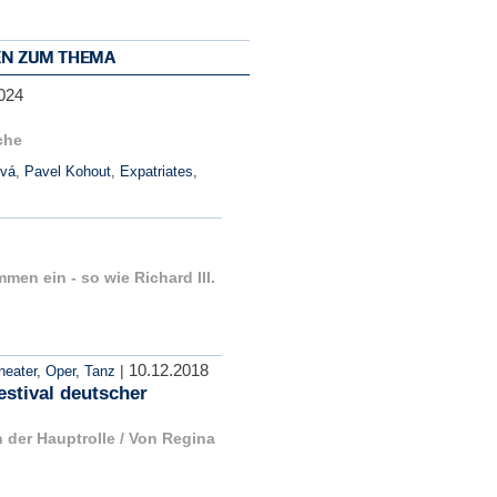
EN ZUM THEMA
024
che
ová
,
Pavel Kohout
,
Expatriates
,
en ein - so wie Richard III.
10.12.2018
|
heater, Oper, Tanz
estival deutscher
 der Hauptrolle / Von Regina