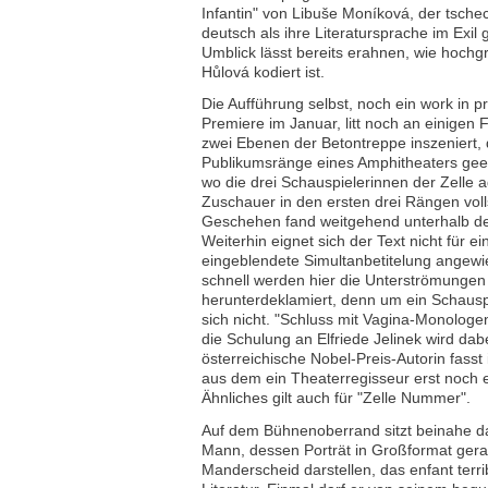
Infantin" von Libuše Moníková, der tschech
deutsch als ihre Literatursprache im Exil 
Umblick lässt bereits erahnen, wie hochgra
Hůlová kodiert ist.
Die Aufführung selbst, noch ein work in p
Premiere im Januar, litt noch an einigen 
zwei Ebenen der Betontreppe inszeniert, d
Publikumsränge eines Amphitheaters geei
wo die drei Schauspielerinnen der Zelle ag
Zuschauer in den ersten drei Rängen voll
Geschehen fand weitgehend unterhalb der 
Weiterhin eignet sich der Text nicht für e
eingeblendete Simultanbetitelung angewi
schnell werden hier die Unterströmungen
herunterdeklamiert, denn um ein Schauspi
sich nicht. "Schluss mit Vagina-Monologen
die Schulung an Elfriede Jelinek wird dabe
österreichische Nobel-Preis-Autorin fasst 
aus dem ein Theaterregisseur erst noch 
Ähnliches gilt auch für "Zelle Nummer".
Auf dem Bühnenoberrand sitzt beinahe da
Mann, dessen Porträt in Großformat gerade
Manderscheid darstellen, das enfant terr