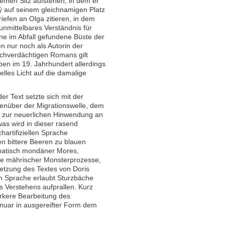
uemen Sitz aufstehen, in dem er
ký auf seinem gleichnamigen Platz
efen an Olga zitieren, in dem
unmittelbares Verständnis für
eine im Abfall gefundene Büste der
en nur noch als Autorin der
tschverdächtigen Romans gilt
en im 19. Jahrhundert allerdings
relles Licht auf die damalige
er Text setzte sich mit der
enüber der Migrationswelle, dem
in zur neuerlichen Hinwendung an
as wird in dieser rasend
hartifiziellen Sprache
n bittere Beeren zu blauen
atisch mondäner Mores,
e mährischer Monsterprozesse,
tzung des Textes von Doris
n Sprache erlaubt Sturzbäche
des Verstehens aufprallen. Kurz
ärkere Bearbeitung des
uar in ausgereifter Form dem