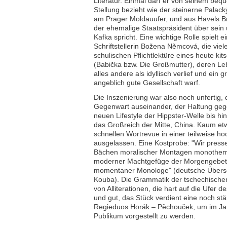
Literatur. Einmal darf er von seinem beq
Stellung bezieht wie der steinerne Palac
am Prager Moldauufer, und aus Havels Bri
der ehemalige Staatspräsident über sein 
Kafka spricht. Eine wichtige Rolle spielt 
Schriftstellerin Božena Němcová, die viel
schulischen Pflichtlektüre eines heute ki
(Babička bzw. Die Großmutter), deren Leb
alles andere als idyllisch verlief und ein g
angeblich gute Gesellschaft warf.
Die Inszenierung war also noch unfertig, d
Gegenwart auseinander, der Haltung geg
neuen Lifestyle der Hippster-Welle bis h
das Großreich der Mitte, China. Kaum etw
schnellen Wortrevue in einer teilweise hoc
ausgelassen. Eine Kostprobe: "Wir presse
Bächen moralischer Montagen monothem
moderner Machtgefüge der Morgengebet
momentaner Monologe" (deutsche Überse
Kouba). Die Grammatik der tschechische
von Alliterationen, die hart auf die Ufer 
und gut, das Stück verdient eine noch st
Regieduos Horák – Pěchouček, um im Jan
Publikum vorgestellt zu werden.