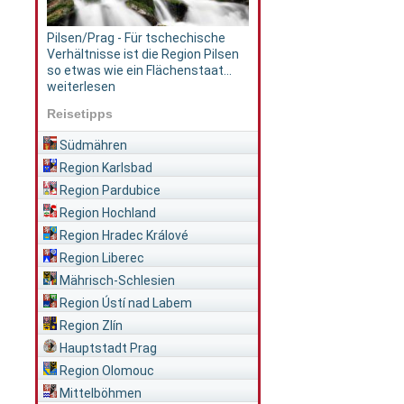
Pilsen/Prag - Für tschechische
Verhältnisse ist die Region Pilsen
so etwas wie ein Flächenstaat...
weiterlesen
Reisetipps
Südmähren
Region Karlsbad
Region Pardubice
Region Hochland
Region Hradec Králové
Region Liberec
Mährisch-Schlesien
Region Ústí nad Labem
Region Zlín
Hauptstadt Prag
Region Olomouc
Mittelböhmen