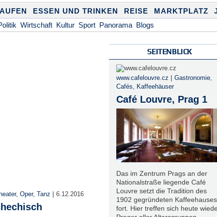
KAUFEN
ESSEN UND TRINKEN
REISE
MARKTPLATZ
Politik
Wirtschaft
Kultur
Sport
Panorama
Blogs
SEITENBLICK
|
www.cafelouvre.cz
Gastronomie
,
Cafés, Kaffeehäuser
Café Louvre, Prag 1
Das im Zentrum Prags an der
Nationalstraße liegende Café
Louvre setzt die Tradition des
|
heater, Oper, Tanz
6.12.2016
1902 gegründeten Kaffeehauses
chechisch
fort. Hier treffen sich heute wied