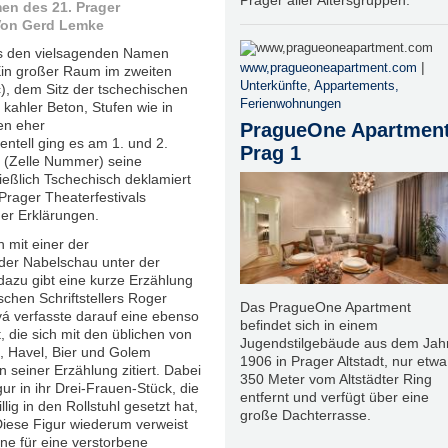
Prager aller Altersgruppen.
en des 21. Prager
 Von Gerd Lemke
das den vielsagenden Namen
|
www,pragueoneapartment.com
 Ein großer Raum im zweiten
Unterkünfte
,
Appartements,
c), dem Sitz der tschechischen
Ferienwohnungen
 kahler Beton, Stufen wie in
en eher
PragueOne Apartment
entell ging es am 1. und 2.
Prag 1
 (Zelle Nummer) seine
eßlich Tschechisch deklamiert
rager Theaterfestivals
ger Erklärungen.
h mit einer der
 der Nabelschau unter der
 dazu gibt eine kurze Erzählung
chen Schriftstellers Roger
Das PragueOne Apartment
vá verfasste darauf eine ebenso
befindet sich in einem
 die sich mit den üblichen von
Jugendstilgebäude aus dem Jah
, Havel, Bier und Golem
1906 in Prager Altstadt, nur etwa
 seiner Erzählung zitiert. Dabei
350 Meter vom Altstädter Ring
r in ihr Drei-Frauen-Stück, die
entfernt und verfügt über eine
lig in den Rollstuhl gesetzt hat,
große Dachterrasse.
iese Figur wiederum verweist
e für eine verstorbene