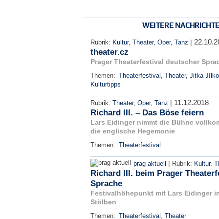
WEITERE NACHRICHT
22.10.2
|
Rubrik:
Kultur
,
Theater, Oper, Tanz
theater.cz
Prager Theaterfestival deutscher Spra
Themen:
Theaterfestival
,
Theater
,
Jitka Jílk
Kulturtipps
11.12.2018
|
Rubrik:
Theater, Oper, Tanz
Richard III. – Das Böse feiern
Lars Eidinger nimmt die Bühne vollkomm
die englische Hegemonie
Themen:
Theaterfestival
|
prag aktuell
Rubrik:
Kultur
,
T
Richard III. beim Prager Theaterf
Sprache
Festivalhöhepunkt mit Lars Eidinger in
Stölben
Themen:
Theaterfestival
,
Theater