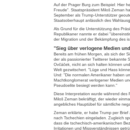
Auf der Prager Burg zum Beispiel: Hier h
Freude". Staatspräsident Miloš Zeman hat
September als Trump-Unterstützer geoutet
Staatsoberhaupt anlässlich des Wahlausg
Als Grund für die Unterstützung des Präs
Republikaner nannte er dabei "übereinst
der Migration und der Bekämpfung des is
"Sieg über verlogene Medien und
Bereits am frühen Morgen, als sich der S
der als passionierter Twitterer bekannte 
Ovčáček, nicht an sich halten können und 
Welt gezwitschert. "Lüge und Hass könne
Und: "Die normalen Amerikaner haben un
Machtkonglomerat verlogener Medien un
Pseudoelite besiegt werden kann."
Diese Interpretation wurde während des P
Miloš Zeman bekräftigt, der wieder einmal 
angebliches Hauptübel für sämtliche nega
Zeman erklärte, er habe Trump per Brief 
nach Tschechien eingeladen. Zugleich s
dass die tschechisch-amerikanischen Bez
Irritationen und Missverständnissen getrü