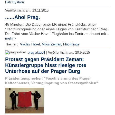
Petr Bystroň
Veröffentlicht am:
13.11.2015
......Ahoi Prag.
45 Minuten. Die Dauer einer LP, eines Frühstücks, einer
Stadtdurchquerung oder eines Fluges von Frankfurt nach Prag.
Die Fahrt vom Vaclav-Havel-Flughafen ins Zentrum dauert mit...
mehr ›
Themen:
Václav Havel
,
Miloš Zeman
,
Flüchtlinge
|
prag aktuell
Veröffentlicht am:
20.9.2015
Protest gegen Präsident Zeman:
Künstlergruppe hisst riesige rote
Unterhose auf der Prager Burg
Präsidentensprecher: "Faschisierung des Prager
Kaffeehauses, Verunglimpfung von Staatssymbolen"