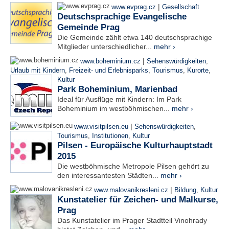
|
www.evprag.cz
Gesellschaft
Deutschsprachige Evangelische
Gemeinde Prag
Die Gemeinde zählt etwa 140 deutschsprachige
Mitglieder unterschiedlicher...
mehr ›
|
www.boheminium.cz
Sehenswürdigkeiten
,
Urlaub mit Kindern
,
Freizeit- und Erlebnisparks
,
Tourismus
,
Kurorte
,
Kultur
Park Boheminium, Marienbad
Ideal für Ausflüge mit Kindern: Im Park
Boheminium im westböhmischen...
mehr ›
|
www.visitpilsen.eu
Sehenswürdigkeiten
,
Tourismus
,
Institutionen
,
Kultur
Pilsen - Europäische Kulturhauptstadt
2015
Die westböhmische Metropole Pilsen gehört zu
den interessantesten Städten...
mehr ›
|
www.malovanikresleni.cz
Bildung
,
Kultur
Kunstatelier für Zeichen- und Malkurse,
Prag
Das Kunstatelier im Prager Stadtteil Vinohrady