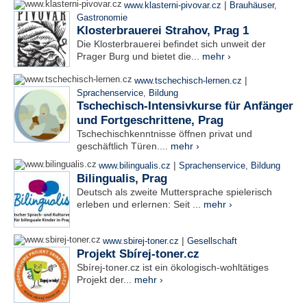
|
www.klasterni-pivovar.cz
Brauhäuser
,
Gastronomie
Klosterbrauerei Strahov, Prag 1
Die Klosterbrauerei befindet sich unweit der
Prager Burg und bietet die...
mehr ›
|
www.tschechisch-lernen.cz
Sprachenservice
,
Bildung
Tschechisch-Intensivkurse für Anfänger
und Fortgeschrittene, Prag
Tschechischkenntnisse öffnen privat und
geschäftlich Türen....
mehr ›
|
www.bilingualis.cz
Sprachenservice
,
Bildung
Bilingualis, Prag
Deutsch als zweite Muttersprache spielerisch
erleben und erlernen: Seit ...
mehr ›
|
www.sbirej-toner.cz
Gesellschaft
Projekt Sbírej-toner.cz
Sbírej-toner.cz ist ein ökologisch-wohltätiges
Projekt der...
mehr ›