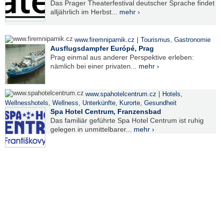
Das Prager Theaterfestival deutscher Sprache findet
alljährlich im Herbst...
mehr ›
|
www.firemniparnik.cz
Tourismus
,
Gastronomie
Ausflugsdampfer Európé, Prag
Prag einmal aus anderer Perspektive erleben:
nämlich bei einer privaten...
mehr ›
|
www.spahotelcentrum.cz
Hotels
,
Wellnesshotels
,
Wellness
,
Unterkünfte
,
Kurorte
,
Gesundheit
Spa Hotel Centrum, Franzensbad
Das familiär geführte Spa Hotel Centrum ist ruhig
gelegen in unmittelbarer...
mehr ›