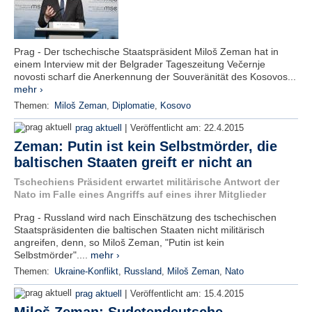
Prag - Der tschechische Staatspräsident Miloš Zeman hat in
einem Interview mit der Belgrader Tageszeitung Večernje
novosti scharf die Anerkennung der Souveränität des Kosovos...
mehr ›
Themen:
Miloš Zeman
,
Diplomatie
,
Kosovo
|
prag aktuell
Veröffentlicht am:
22.4.2015
Zeman: Putin ist kein Selbstmörder, die
baltischen Staaten greift er nicht an
Tschechiens Präsident erwartet militärische Antwort der
Nato im Falle eines Angriffs auf eines ihrer Mitglieder
Prag - Russland wird nach Einschätzung des tschechischen
Staatspräsidenten die baltischen Staaten nicht militärisch
angreifen, denn, so Miloš Zeman, "Putin ist kein
Selbstmörder"....
mehr ›
Themen:
Ukraine-Konflikt
,
Russland
,
Miloš Zeman
,
Nato
|
prag aktuell
Veröffentlicht am:
15.4.2015