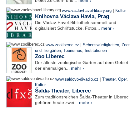
bietet Zeichen- und...
mehr ›
|
www.vaclavhavel-library.org
Kultur
Knihovna Václava Havla, Prag
Die Václav-Havel-Bibliothek sammelt und
digitalisiert Schriftstücke, Fotos...
mehr ›
|
www.zooliberec.cz
Sehenswürdigkeiten
,
Zoos
und Tiergärten
,
Tourismus
,
Institutionen
Zoo Liberec
Der älteste zoologische Garten auf dem Gebiet
der ehemaligen...
mehr ›
|
www.saldovo-divadlo.cz
Theater, Oper
,
Kultur
Šalda-Theater, Liberec
Zum traditionsreichen Šalda-Theater in Liberec
gehören heute zwei...
mehr ›