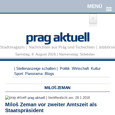
Direkt zum Inhalt
A
prag aktuell
n
m
e
Stadtmagazin | Nachrichten aus Prag und Tschechien | Jobbörse
l
d
Samstag, 8. August 2026 | Namenstag: Soběslav
e
n
|
| Stellenanzeige schalten |
Politik
Wirtschaft
Kultur
R
Sport
Panorama
Blogs
e
g
i
MILOŠ ZEMAN
s
t
|
prag aktuell
Veröffentlicht am:
28.1.2018
r
Miloš Zeman vor zweiter Amtszeit als
i
Staatspräsident
e