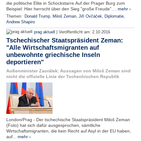
die politische Elite in Schockstarre.Auf der Prager Burg zum
Beispiel: Hier herrscht über den Sieg "große Freude"....
mehr ›
Themen:
Donald Trump
,
Miloš Zeman
,
Jiří Ovčáček
,
Diplomatie
,
Andrew Shapiro
|
prag aktuell
Veröffentlicht am:
2.10.2016
Tschechischer Staatspräsident Zeman:
"Alle Wirtschaftsmigranten auf
unbewohnte griechische Inseln
deportieren"
Außenminister Zaorálek: Aussagen von Miloš Zeman sind
nicht die offizielle Linie der Tschechischen Republik
London/Prag - Der tschechische Staatspräsident Miloš Zeman
(Foto) hat sich dafür ausgesprochen, sämtliche
Wirtschaftsmigranten, die kein Recht auf Asyl in der EU haben,
auf...
mehr ›