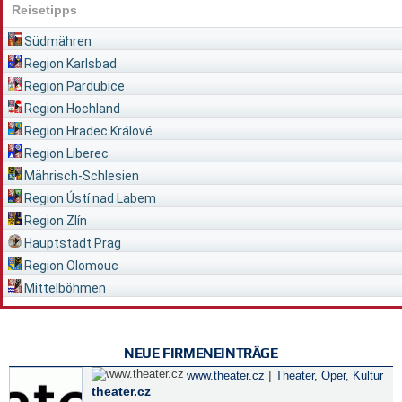
Reisetipps
Südmähren
Region Karlsbad
Region Pardubice
Region Hochland
Region Hradec Králové
Region Liberec
Mährisch-Schlesien
Region Ústí nad Labem
Region Zlín
Hauptstadt Prag
Region Olomouc
Mittelböhmen
NEUE FIRMENEINTRÄGE
|
www.theater.cz
Theater, Oper
,
Kultur
theater.cz