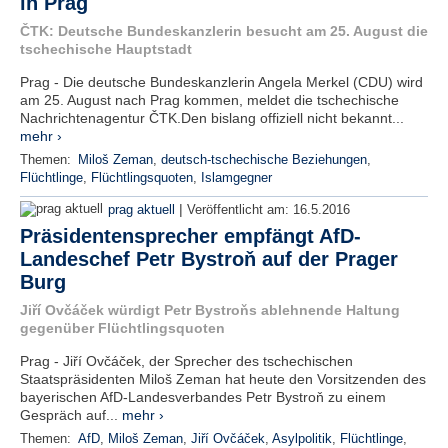
in Prag
ČTK: Deutsche Bundeskanzlerin besucht am 25. August die
tschechische Hauptstadt
Prag - Die deutsche Bundeskanzlerin Angela Merkel (CDU) wird
am 25. August nach Prag kommen, meldet die tschechische
Nachrichtenagentur ČTK.Den bislang offiziell nicht bekannt...
mehr ›
Themen:
Miloš Zeman
,
deutsch-tschechische Beziehungen
,
Flüchtlinge
,
Flüchtlingsquoten
,
Islamgegner
|
prag aktuell
Veröffentlicht am:
16.5.2016
Präsidentensprecher empfängt AfD-
Landeschef Petr Bystroň auf der Prager
Burg
Jiří Ovčáček würdigt Petr Bystroňs ablehnende Haltung
gegenüber Flüchtlingsquoten
Prag - Jiří Ovčáček, der Sprecher des tschechischen
Staatspräsidenten Miloš Zeman hat heute den Vorsitzenden des
bayerischen AfD-Landesverbandes Petr Bystroň zu einem
Gespräch auf...
mehr ›
Themen:
AfD
,
Miloš Zeman
,
Jiří Ovčáček
,
Asylpolitik
,
Flüchtlinge
,