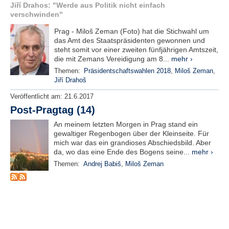
r
Jiří Drahos: "Werde aus Politik nicht einfach
e
verschwinden"
n
Prag - Miloš Zeman (Foto) hat die Stichwahl um
das Amt des Staatspräsidenten gewonnen und
B
steht somit vor einer zweiten fünfjährigen Amtszeit,
E
die mit Zemans Vereidigung am 8...
mehr ›
N
Themen:
Präsidentschaftswahlen 2018
,
Miloš Zeman
,
U
Jiří Drahoš
T
Z
Veröffentlicht am:
21.6.2017
E
Post-Pragtag (14)
R
An meinem letzten Morgen in Prag stand ein
A
gewaltiger Regenbogen über der Kleinseite. Für
N
mich war das ein grandioses Abschiedsbild. Aber
M
da, wo das eine Ende des Bogens seine...
mehr ›
E
Themen:
Andrej Babiš
,
Miloš Zeman
L
D
U
N
G
B