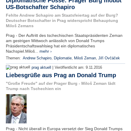
Diplomatische Posse: Prager Burg mobbt
US-Botschafter Schapiro
Fehlte Andrew Schapiro am Staatsfeiertag auf der Burg?
Deutscher Botschafter in Prag widerspricht Behauptung
Miloš Zemans
Prag - Der Auftritt des tschechischen Staatspräsidenten Zeman
am gestrigen Mittwoch anlässlich von Donald Trumps
Präsidentschaftswahlsieg hat ein diplomatisches
Nachspiel.Miloš...
mehr ›
Themen:
Andrew Schapiro
,
Diplomatie
,
Miloš Zeman
,
Jiří Ovčáček
|
prag aktuell
Veröffentlicht am:
9.11.2016
Liebesgrüße aus Prag an Donald Trump
"Große Freude" auf der Prager Burg - Miloš Zeman lädt
Trump nach Tschechien ein
Prag - Nicht überall in Europa versetzt der Sieg Donald Trumps