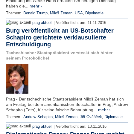
Einladung ins Weiße Haus erhalten.Am heutigen Dienstag
haben die...
mehr ›
Themen:
Donald Trump
,
Miloš Zeman
,
USA
,
Dipolmatie
|
prag aktuell
Veröffentlicht am:
11.11.2016
Burg veröffentlicht an US-Botschafter
Schapiro gerichtete verklausulierte
Entschuldigung
Tschechischer Staatspräsident versteckt sich hinter
seinem Protokollchef
Prag - Der tschechische Staatspräsident Miloš Zeman hat sich
am Freitag bei dem amerikanischen Botschafter in Prag, Andrew
Schapiro (Foto), für seine falsche Behauptung...
mehr ›
Themen:
Andrew Schapiro
,
Miloš Zeman
,
Jiří Ovčáček
,
Diplomatie
|
prag aktuell
Veröffentlicht am:
10.11.2016