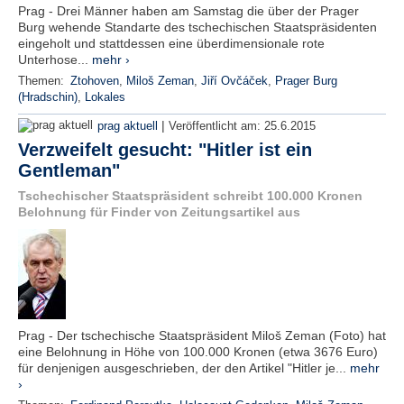
Prag - Drei Männer haben am Samstag die über der Prager
Burg wehende Standarte des tschechischen Staatspräsidenten
eingeholt und stattdessen eine überdimensionale rote
Unterhose...
mehr ›
Themen:
Ztohoven
,
Miloš Zeman
,
Jiří Ovčáček
,
Prager Burg
(Hradschin)
,
Lokales
|
prag aktuell
Veröffentlicht am:
25.6.2015
Verzweifelt gesucht: "Hitler ist ein
Gentleman"
Tschechischer Staatspräsident schreibt 100.000 Kronen
Belohnung für Finder von Zeitungsartikel aus
Prag - Der tschechische Staatspräsident Miloš Zeman (Foto) hat
eine Belohnung in Höhe von 100.000 Kronen (etwa 3676 Euro)
für denjenigen ausgeschrieben, der den Artikel "Hitler je...
mehr
›