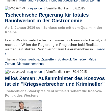
Themen:
Ferdinand Peroutka
,
Holocaust-Gedenken
,
Miloš Zeman
|
prag aktuell
Veröffentlicht am:
3.6.2015
Tschechische Regierung für totales
Rauchverbot in der Gastronomie
Ab 1. Januar 2016 soll Schluss sein mit dem Qualm in der
Kneipe
Prag - Was für viele Tschechen immer noch unvorstellbar ist, soll
nach dem Willen der Regierung in Prag schon bald Realität
werden: ein striktes Rauchverbot zum Feierabendbier in...
mehr
›
Themen:
Rauchverbote
,
Zigaretten
,
Svatopluk Němeček
,
Miloš
Zeman
,
Nichtraucherschutz
|
prag aktuell
Veröffentlicht am:
30.4.2015
Miloš Zeman: Außenminister des Kosovos
ist ein "Kriegsverbrecher und Krimineller"
Tschechiens Staatspräsident kritisiert scharf die Kosovo-
Politik des Westens