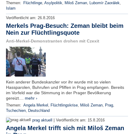
Themen:
Flüchtlinge
,
Asylpolitik
,
Miloš Zeman
,
Lubomír Zaorálek
,
Islam
Veröffentlicht am:
26.8.2016
Merkels Prag-Besuch: Zeman bleibt beim
Nein zur Flüchtlingsquote
Anti-Merkel-Demonstranten drohen mit Czexit
Kein anderer Bundeskanzler vor ihr wurde mit so vielen
Hassparolen, Buhrufen und Pfiffen in Prag empfangen. Bereits
im Vorfeld war die Stimmung in der Prager Bevölkerung
gereizt....
mehr ›
Themen:
Angela Merkel
,
Flüchtlingskrise
,
Miloš Zeman
,
Prag
,
Tschechien
,
Deutschland
|
prag aktuell
Veröffentlicht am:
15.8.2016
Angela Merkel trifft sich mit Miloš Zeman