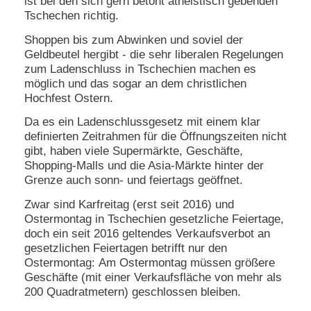
ist bei den sich gern betont atheistisch gebenden
Tschechen richtig.
N
e
Shoppen bis zum Abwinken und soviel der
u
Geldbeutel hergibt - die sehr liberalen Regelungen
e
zum Ladenschluss in Tschechien machen es
s
möglich und das sogar an dem christlichen
P
Hochfest Ostern.
a
s
Da es ein Ladenschlussgesetz mit einem klar
s
w
definierten Zeitrahmen für die Öffnungszeiten nicht
o
gibt, haben viele Supermärkte, Geschäfte,
r
Shopping-Malls und die Asia-Märkte hinter der
t
Grenze auch sonn- und feiertags geöffnet.
a
n
Zwar sind Karfreitag (erst seit 2016) und
f
Ostermontag in Tschechien gesetzliche Feiertage,
o
doch ein seit 2016 geltendes Verkaufsverbot an
r
gesetzlichen Feiertagen betrifft nur den
d
e
Ostermontag: Am Ostermontag müssen größere
r
Geschäfte (mit einer Verkaufsfläche von mehr als
n
200 Quadratmetern) geschlossen bleiben.