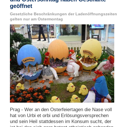
e
geöffnet
n
Gesetzliche Beschränkungen der Ladenöffnungszeiten
u
gelten nur am Ostermontag
t
z
e
r
n
a
m
e
*
P
a
s
s
w
o
r
Prag - Wer an den Osterfeiertagen die Nase voll
t
hat von Urbi et orbi und Erlösungsversprechen
*
und sein Heil stattdessen im Konsum sucht, der