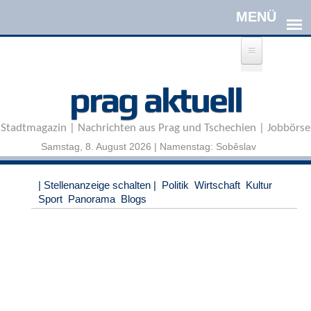
Direkt zum Inhalt
A
prag aktuell
n
m
e
Stadtmagazin | Nachrichten aus Prag und Tschechien | Jobbörse
l
d
Samstag, 8. August 2026 | Namenstag: Soběslav
e
n
|
| Stellenanzeige schalten |
Politik
Wirtschaft
Kultur
R
Sport
Panorama
Blogs
e
g
i
s
t
r
i
e