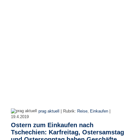
r
e
n
B
E
N
U
T
Z
E
R
A
N
M
E
L
D
|
|
prag aktuell
Rubrik:
Reise
,
Einkaufen
U
19.4.2019
N
Ostern zum Einkaufen nach
G
Tschechien: Karfreitag, Ostersamstag
und Ostersonntag haben Geschäfte
B