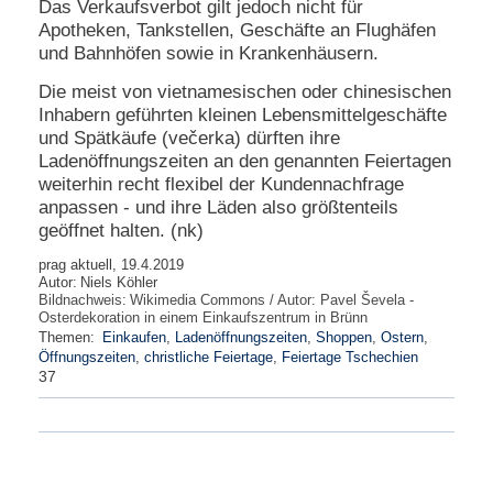
Das Verkaufsverbot gilt jedoch nicht für
Apotheken, Tankstellen, Geschäfte an Flughäfen
und Bahnhöfen sowie in Krankenhäusern.
Die meist von vietnamesischen oder chinesischen
Inhabern geführten kleinen Lebensmittelgeschäfte
und Spätkäufe (večerka) dürften ihre
Ladenöffnungszeiten an den genannten Feiertagen
weiterhin recht flexibel der Kundennachfrage
anpassen - und ihre Läden also größtenteils
geöffnet halten. (nk)
prag aktuell, 19.4.2019
Autor:
Niels Köhler
Bildnachweis:
Wikimedia Commons / Autor: Pavel Ševela -
Osterdekoration in einem Einkaufszentrum in Brünn
Themen:
Einkaufen
,
Ladenöffnungszeiten
,
Shoppen
,
Ostern
,
Öffnungszeiten
,
christliche Feiertage
,
Feiertage Tschechien
37