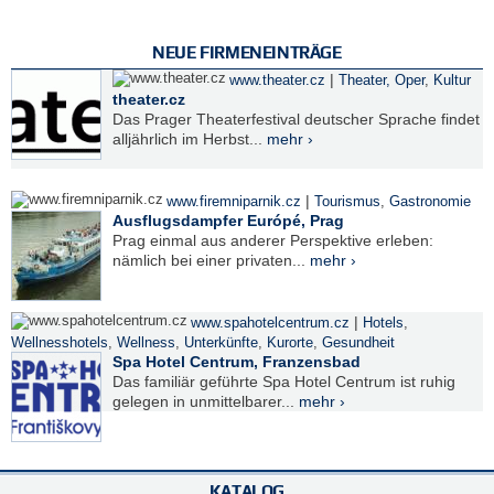
NEUE FIRMENEINTRÄGE
|
www.theater.cz
Theater, Oper
,
Kultur
theater.cz
Das Prager Theaterfestival deutscher Sprache findet
alljährlich im Herbst...
mehr ›
|
www.firemniparnik.cz
Tourismus
,
Gastronomie
Ausflugsdampfer Európé, Prag
Prag einmal aus anderer Perspektive erleben:
nämlich bei einer privaten...
mehr ›
|
www.spahotelcentrum.cz
Hotels
,
Wellnesshotels
,
Wellness
,
Unterkünfte
,
Kurorte
,
Gesundheit
Spa Hotel Centrum, Franzensbad
Das familiär geführte Spa Hotel Centrum ist ruhig
gelegen in unmittelbarer...
mehr ›
KATALOG