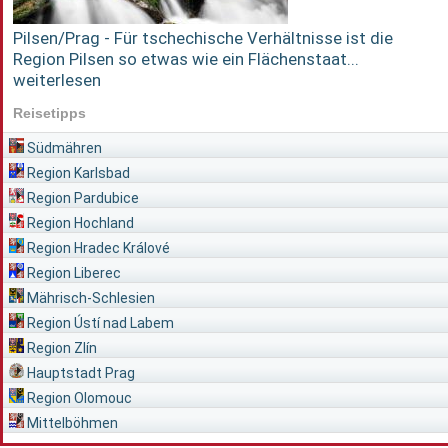
Pilsen/Prag - Für tschechische Verhältnisse ist die
Region Pilsen so etwas wie ein Flächenstaat...
weiterlesen
Reisetipps
Südmähren
Region Karlsbad
Region Pardubice
Region Hochland
Region Hradec Králové
Region Liberec
Mährisch-Schlesien
Region Ústí nad Labem
Region Zlín
Hauptstadt Prag
Region Olomouc
Mittelböhmen