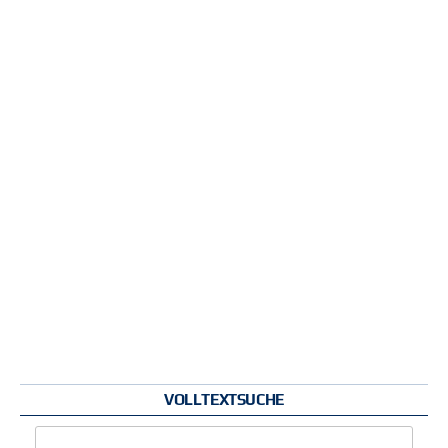
VOLLTEXTSUCHE
Zu suchende Schlüsselwörter