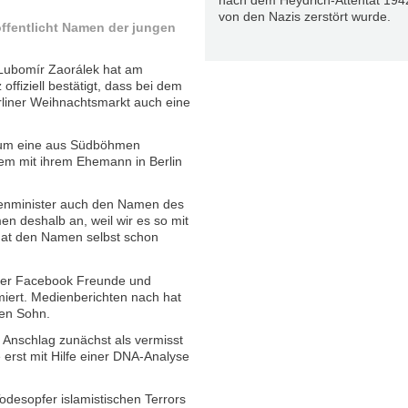
nach dem Heydrich-Attentat 194
von den Nazis zerstört wurde.
ffentlicht Namen der jungen
Lubomír Zaorálek hat am
ffiziell bestätigt, dass bei dem
rliner Weihnachtsmarkt auch eine
 um eine aus Südböhmen
zem mit ihrem Ehemann in Berlin
ßenminister auch den Namen des
n deshalb an, weil wir es so mit
hat den Namen selbst schon
über Facebook Freunde und
miert. Medienberichten nach hat
en Sohn.
Anschlag zunächst als vermisst
 erst mit Hilfe einer DNA-Analyse
odesopfer islamistischen Terrors