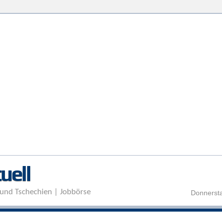
Direkt zum Inhalt
uell
und Tschechien | Jobbörse
Donnersta