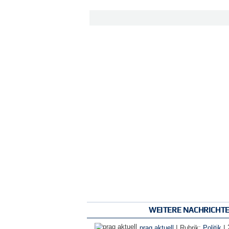
WEITERE NACHRICHT
|
|
prag aktuell
Rubrik:
Politik