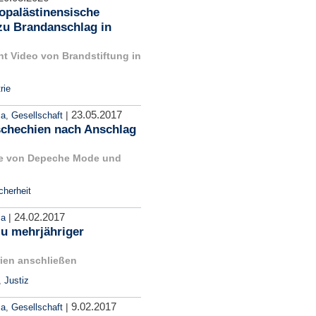
ropalästinensische
zu Brandanschlag in
ht Video von Brandstiftung in
rie
23.05.2017
|
ma
,
Gesellschaft
Tschechien nach Anschlag
te von Depeche Mode und
cherheit
24.02.2017
|
ma
u mehrjähriger
rien anschließen
,
Justiz
9.02.2017
|
ma
,
Gesellschaft