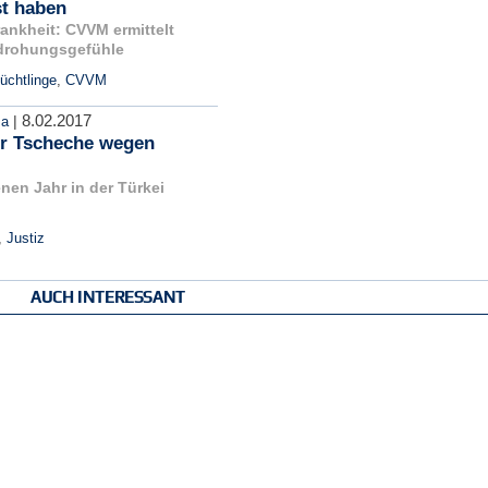
t haben
rankheit: CVVM ermittelt
drohungsgefühle
üchtlinge
,
CVVM
8.02.2017
|
ma
er Tscheche wegen
nen Jahr in der Türkei
,
Justiz
AUCH INTERESSANT