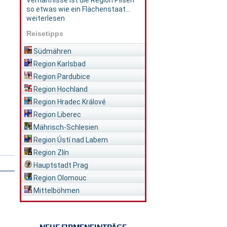
Verhältnisse ist die Region Pilsen
so etwas wie ein Flächenstaat...
weiterlesen
Reisetipps
Südmähren
Region Karlsbad
Region Pardubice
Region Hochland
Region Hradec Králové
Region Liberec
Mährisch-Schlesien
Region Ústí nad Labem
Region Zlín
Hauptstadt Prag
Region Olomouc
Mittelböhmen