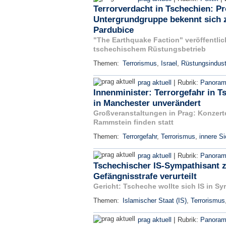
Terrorverdacht in Tschechien: P
Untergrundgruppe bekennt sich 
Pardubice
"The Earthquake Faction" veröffentlic
tschechischem Rüstungsbetrieb
Themen:
Terrorismus
,
Israel
,
Rüstungsindust
|
prag aktuell
Rubrik:
Panora
Innenminister: Terrorgefahr in 
in Manchester unverändert
Großveranstaltungen in Prag: Konzer
Rammstein finden statt
Themen:
Terrorgefahr
,
Terrorismus
,
innere Si
|
prag aktuell
Rubrik:
Panora
Tschechischer IS-Sympathisant z
Gefängnisstrafe verurteilt
Gericht: Tscheche wollte sich IS in Sy
Themen:
Islamischer Staat (IS)
,
Terrorismus
|
prag aktuell
Rubrik:
Panora