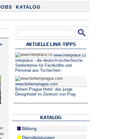
JOBS
KATALOG
Suche
Suchformular
AKTUELLE LINK-TIPPS
e-
www.interprace.cz
interpráce - die deutsch-tschechische
Stellenbörse für Fachkräfte und
Personal aus Tschechien
www.bohemprague.com
Bohem Prague Hotel: das junge
Designhotel im Zentrum von Prag
KATALOG
er
Bildung
as
Dienstleistungen