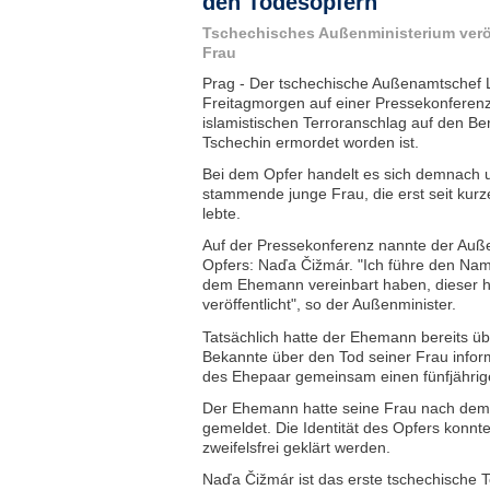
den Todesopfern
Tschechisches Außenministerium verö
Frau
Prag - Der tschechische Außenamtschef 
Freitagmorgen auf einer Pressekonferenz o
islamistischen Terroranschlag auf den Be
Tschechin ermordet worden ist.
Bei dem Opfer handelt es sich demnach
stammende junge Frau, die erst seit kur
lebte.
Auf der Pressekonferenz nannte der Au
Opfers: Naďa Čižmár. "Ich führe den Name
dem Ehemann vereinbart haben, dieser 
veröffentlicht", so der Außenminister.
Tatsächlich hatte der Ehemann bereits 
Bekannte über den Tod seiner Frau infor
des Ehepaar gemeinsam einen fünfjährig
Der Ehemann hatte seine Frau nach dem 
gemeldet. Die Identität des Opfers konnte
zweifelsfrei geklärt werden.
Naďa Čižmár ist das erste tschechische T