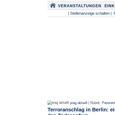
VERANSTALTUNGEN
EIN
| Stellenanzeige schalten |
|
prag aktuell
Rubrik:
Panora
Terroranschlag in Berlin: e