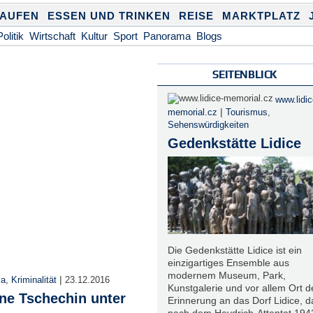
KAUFEN
ESSEN UND TRINKEN
REISE
MARKTPLATZ
Politik
Wirtschaft
Kultur
Sport
Panorama
Blogs
SEITENBLICK
www.lidic
|
memorial.cz
Tourismus
,
Sehenswürdigkeiten
Gedenkstätte Lidice
Die Gedenkstätte Lidice ist ein
einzigartiges Ensemble aus
modernem Museum, Park,
|
ma
,
Kriminalität
23.12.2016
Kunstgalerie und vor allem Ort d
ine Tschechin unter
Erinnerung an das Dorf Lidice, d