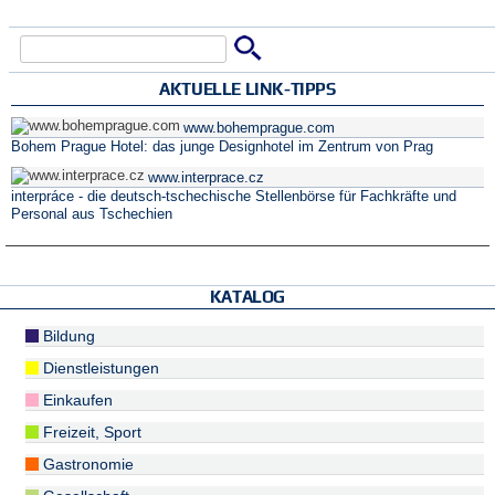
Suche
Suchformular
AKTUELLE LINK-TIPPS
www.bohemprague.com
Bohem Prague Hotel: das junge Designhotel im Zentrum von Prag
www.interprace.cz
interpráce - die deutsch-tschechische Stellenbörse für Fachkräfte und
Personal aus Tschechien
KATALOG
Bildung
Dienstleistungen
Einkaufen
Freizeit, Sport
Gastronomie