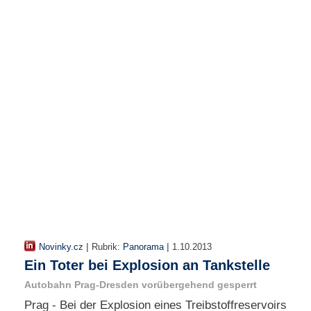
r
e
n
B
E
N
U
T
Z
E
R
A
N
M
E
L
D
|
|
Novinky.cz
Rubrik:
Panorama
1.10.2013
U
Ein Toter bei Explosion an Tankstelle
N
G
Autobahn Prag-Dresden vorübergehend gesperrt
Prag - Bei der Explosion eines Treibstoffreservoirs
B