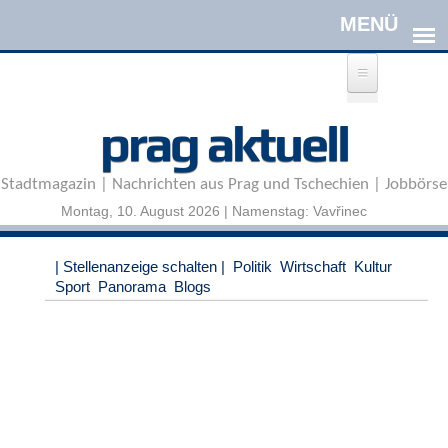
Direkt zum Inhalt
A
prag aktuell
n
m
e
Stadtmagazin | Nachrichten aus Prag und Tschechien | Jobbörse
l
d
Montag, 10. August 2026 | Namenstag: Vavřinec
e
n
|
| Stellenanzeige schalten |
Politik
Wirtschaft
Kultur
R
Sport
Panorama
Blogs
e
g
i
s
t
r
i
e