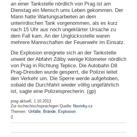
an einer Tankstelle nördlich von Prag ist am
e
Dienstag ein Mensch ums Leben gekommen. Der
n
Mann hatte Wartungsarbeiten an dem
u
t
unterirdischen Tank vorgenommen, als es kurz
z
nach 15 Uhr aus noch ungeklärter Ursache zu
e
dem Fall kam. An der Unglücksstelle waren
r
mehrere Mannschaften der Feuerwehr im Einsatz.
n
a
Die Explosion ereignete sich an der Tankstelle
m
unweit der Abfahrt Zdiby wenige Kilometer nördlich
e
von Prag in Richtung Teplice. Die Autobahn D8
*
Prag-Dresden wurde gesperrt, die Polizei leitet
den Verkehr um. Die Sperre werde aufgehoben,
P
sobald die Durchfahrt wieder völlig ungefährlich
a
ist, sagte eine Polizeisprecherin. (gp)
s
s
prag aktuell, 1.10.2013
Zur tschechischsprachigen Quelle:
Novinky.cz
w
Themen:
Unfälle
,
Brände
,
Explosion
o
2
r
t
*