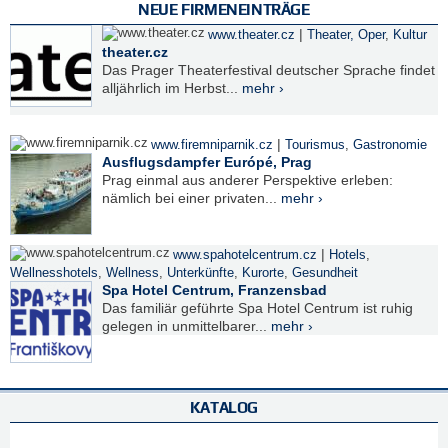
NEUE FIRMENEINTRÄGE
|
www.theater.cz
Theater, Oper
,
Kultur
theater.cz
Das Prager Theaterfestival deutscher Sprache findet
alljährlich im Herbst...
mehr ›
|
www.firemniparnik.cz
Tourismus
,
Gastronomie
Ausflugsdampfer Európé, Prag
Prag einmal aus anderer Perspektive erleben:
nämlich bei einer privaten...
mehr ›
|
www.spahotelcentrum.cz
Hotels
,
Wellnesshotels
,
Wellness
,
Unterkünfte
,
Kurorte
,
Gesundheit
Spa Hotel Centrum, Franzensbad
Das familiär geführte Spa Hotel Centrum ist ruhig
gelegen in unmittelbarer...
mehr ›
KATALOG