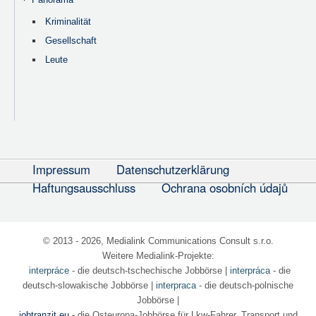
Kriminalität
Gesellschaft
Leute
Impressum
Datenschutzerklärung
Haftungsausschluss
Ochrana osobních údajů
© 2013 - 2026, Medialink Communications Consult s.r.o.
Weitere Medialink-Projekte:
interpráce
- die deutsch-tschechische Jobbörse
|
interpráca
- die
deutsch-slowakische Jobbörse |
interpraca
- die deutsch-polnische
Jobbörse |
jobtranzit.eu
- die Osteuropa-Jobbörse für Lkw-Fahrer, Transport und