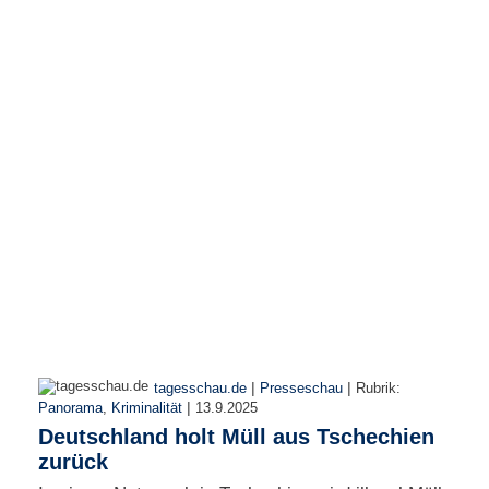
r
e
n
B
E
N
U
T
Z
E
R
A
N
M
E
L
D
|
|
tagesschau.de
Presseschau
Rubrik:
U
|
Panorama
,
Kriminalität
13.9.2025
N
Deutschland holt Müll aus Tschechien
G
zurück
B