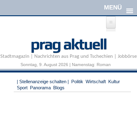
Direkt zum Inhalt
A
prag aktuell
n
m
e
Stadtmagazin | Nachrichten aus Prag und Tschechien | Jobbörse
l
d
Sonntag, 9. August 2026 | Namenstag: Roman
e
n
|
| Stellenanzeige schalten |
Politik
Wirtschaft
Kultur
R
Sport
Panorama
Blogs
e
g
i
s
t
r
i
e