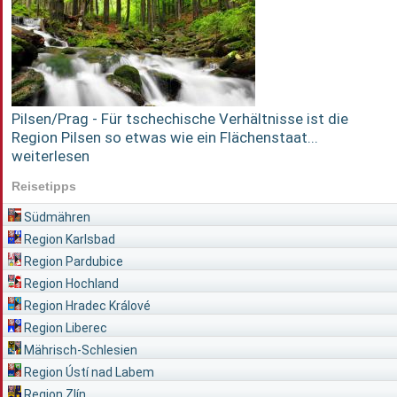
Pilsen/Prag - Für tschechische Verhältnisse ist die
Region Pilsen so etwas wie ein Flächenstaat...
weiterlesen
Reisetipps
Südmähren
Region Karlsbad
Region Pardubice
Region Hochland
Region Hradec Králové
Region Liberec
Mährisch-Schlesien
Region Ústí nad Labem
Region Zlín