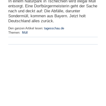
In einem Naturpark in Tschechien wird illegal Müll
e
entsorgt. Eine Dorfbürgermeisterin geht der Sache
n
nach und deckt auf: Die Abfälle, darunter
u
Sondermüll, kommen aus Bayern. Jetzt holt
t
Deutschland alles zurück.
z
e
Den ganzen Artikel lesen:
tagesschau.de
r
Themen:
Müll
n
a
m
e
*
P
a
s
s
w
o
r
t
*