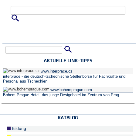
Zu suchende Schlüsselwörter
Suche
Suchformular
AKTUELLE LINK-TIPPS
www.interprace.cz
interpráce - die deutsch-tschechische Stellenbörse für Fachkräfte und
Personal aus Tschechien
www.bohemprague.com
Bohem Prague Hotel: das junge Designhotel im Zentrum von Prag
KATALOG
Bildung