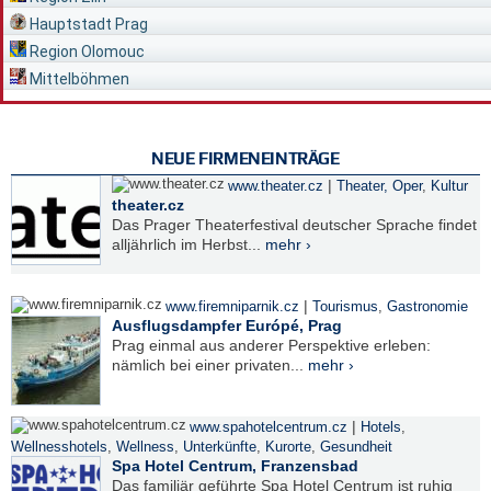
Hauptstadt Prag
Region Olomouc
Mittelböhmen
NEUE FIRMENEINTRÄGE
|
www.theater.cz
Theater, Oper
,
Kultur
theater.cz
Das Prager Theaterfestival deutscher Sprache findet
alljährlich im Herbst...
mehr ›
|
www.firemniparnik.cz
Tourismus
,
Gastronomie
Ausflugsdampfer Európé, Prag
Prag einmal aus anderer Perspektive erleben:
nämlich bei einer privaten...
mehr ›
|
www.spahotelcentrum.cz
Hotels
,
Wellnesshotels
,
Wellness
,
Unterkünfte
,
Kurorte
,
Gesundheit
Spa Hotel Centrum, Franzensbad
Das familiär geführte Spa Hotel Centrum ist ruhig