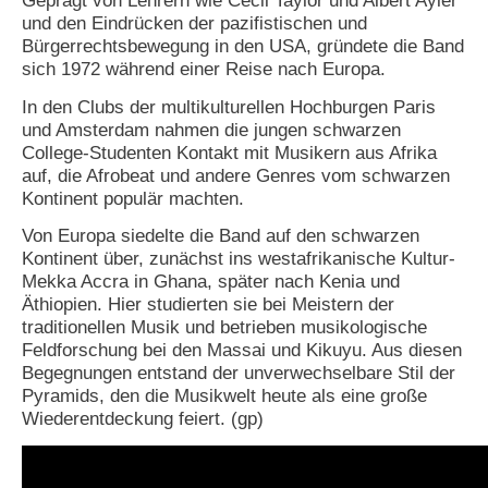
Geprägt von Lehrern wie Cecil Taylor und Albert Ayler
und den Eindrücken der pazifistischen und
N
Bürgerrechtsbewegung in den USA, gründete die Band
e
sich 1972 während einer Reise nach Europa.
u
e
In den Clubs der multikulturellen Hochburgen Paris
s
und Amsterdam nahmen die jungen schwarzen
P
College-Studenten Kontakt mit Musikern aus Afrika
a
s
auf, die Afrobeat und andere Genres vom schwarzen
s
Kontinent populär machten.
w
o
Von Europa siedelte die Band auf den schwarzen
r
Kontinent über, zunächst ins westafrikanische Kultur-
t
Mekka Accra in Ghana, später nach Kenia und
a
Äthiopien. Hier studierten sie bei Meistern der
n
traditionellen Musik und betrieben musikologische
f
Feldforschung bei den Massai und Kikuyu. Aus diesen
o
r
Begegnungen entstand der unverwechselbare Stil der
d
Pyramids, den die Musikwelt heute als eine große
e
Wiederentdeckung feiert. (gp)
r
n