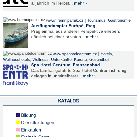
alljährlich im Herbst...
mehr ›
|
www.firemniparnik.cz
Tourismus
,
Gastronomie
Ausflugsdampfer Európé, Prag
Prag einmal aus anderer Perspektive erleben:
nämlich bei einer privaten...
mehr ›
|
www.spahotelcentrum.cz
Hotels
,
Wellnesshotels
,
Wellness
,
Unterkünfte
,
Kurorte
,
Gesundheit
Spa Hotel Centrum, Franzensbad
Das familiär geführte Spa Hotel Centrum ist ruhig
gelegen in unmittelbarer...
mehr ›
KATALOG
Bildung
Dienstleistungen
Einkaufen