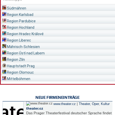
Südmähren
Region Karlsbad
Region Pardubice
Region Hochland
Region Hradec Králové
Region Liberec
Mährisch-Schlesien
Region Ústí nad Labem
Region Zlín
Hauptstadt Prag
Region Olomouc
Mittelböhmen
NEUE FIRMENEINTRÄGE
|
www.theater.cz
Theater, Oper
,
Kultur
theater.cz
Das Prager Theaterfestival deutscher Sprache findet