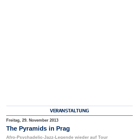
r
e
n
B
E
N
U
T
Z
E
R
A
N
M
E
L
D
VERANSTALTUNG
U
N
Freitag, 29. November 2013
G
The Pyramids in Prag
Afro-Psychadelic-Jazz-Legende wieder auf Tour
B