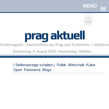
Direkt zum Inhalt
A
prag aktuell
n
m
e
Stadtmagazin | Nachrichten aus Prag und Tschechien | Jobbörse
l
d
Donnerstag, 6. August 2026 | Namenstag: Oldřiška
e
n
|
| Stellenanzeige schalten |
Politik
Wirtschaft
Kultur
R
Sport
Panorama
Blogs
e
g
i
s
t
r
i
e