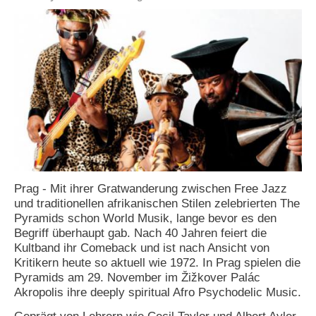
e
n
u
t
z
e
r
n
a
m
e
*
Prag - Mit ihrer Gratwanderung zwischen Free Jazz
P
und traditionellen afrikanischen Stilen zelebrierten The
a
Pyramids schon World Musik, lange bevor es den
s
Begriff überhaupt gab. Nach 40 Jahren feiert die
s
w
Kultband ihr Comeback und ist nach Ansicht von
o
Kritikern heute so aktuell wie 1972. In Prag spielen die
r
Pyramids am 29. November im Žižkover Palác
t
Akropolis ihre deeply spiritual Afro Psychodelic Music.
*