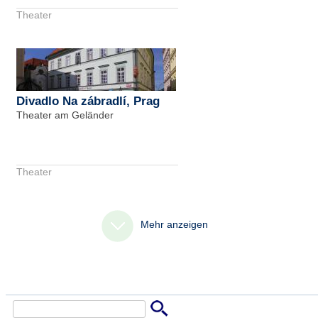
Theater
Divadlo Na zábradlí, Prag
Theater am Geländer
Theater
Mehr anzeigen
Suche
Suchformular