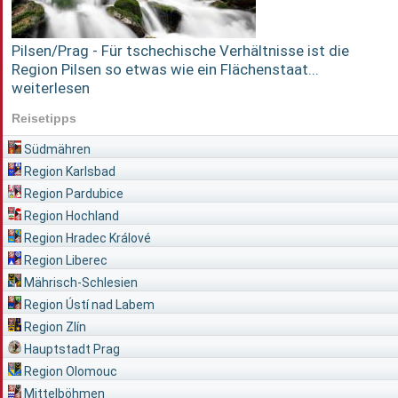
Pilsen/Prag - Für tschechische Verhältnisse ist die
Region Pilsen so etwas wie ein Flächenstaat...
weiterlesen
Reisetipps
Südmähren
Region Karlsbad
Region Pardubice
Region Hochland
Region Hradec Králové
Region Liberec
Mährisch-Schlesien
Region Ústí nad Labem
Region Zlín
Hauptstadt Prag
Region Olomouc
Mittelböhmen