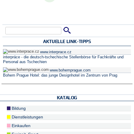
Suche
Suchformular
AKTUELLE LINK-TIPPS
www.interprace.cz
interpráce - die deutsch-tschechische Stellenbörse für Fachkräfte und
Personal aus Tschechien
www.bohemprague.com
Bohem Prague Hotel: das junge Designhotel im Zentrum von Prag
KATALOG
Bildung
Dienstleistungen
Einkaufen