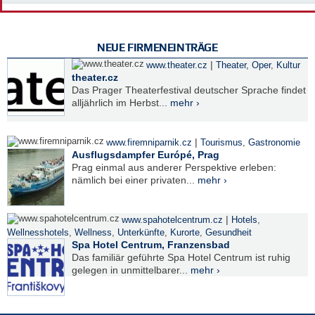
NEUE FIRMENEINTRÄGE
|
www.theater.cz
Theater, Oper
,
Kultur
theater.cz
Das Prager Theaterfestival deutscher Sprache findet
alljährlich im Herbst...
mehr ›
|
www.firemniparnik.cz
Tourismus
,
Gastronomie
Ausflugsdampfer Európé, Prag
Prag einmal aus anderer Perspektive erleben:
nämlich bei einer privaten...
mehr ›
|
www.spahotelcentrum.cz
Hotels
,
Wellnesshotels
,
Wellness
,
Unterkünfte
,
Kurorte
,
Gesundheit
Spa Hotel Centrum, Franzensbad
Das familiär geführte Spa Hotel Centrum ist ruhig
gelegen in unmittelbarer...
mehr ›