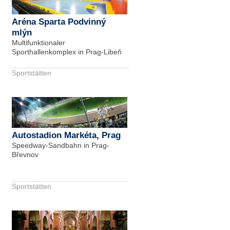
Aréna Sparta Podvinný
mlýn
Multifunktionaler
Sporthallenkomplex in Prag-Libeň
Sportstätten
Autostadion Markéta, Prag
Speedway-Sandbahn in Prag-
Břevnov
Sportstätten