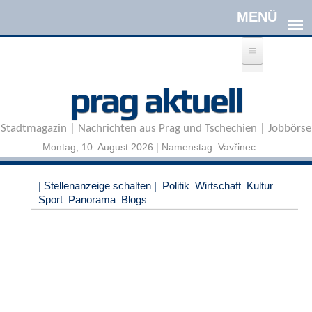
Direkt zum Inhalt
A
prag aktuell
n
m
e
Stadtmagazin | Nachrichten aus Prag und Tschechien | Jobbörse
l
d
Montag, 10. August 2026 | Namenstag: Vavřinec
e
n
|
| Stellenanzeige schalten |
Politik
Wirtschaft
Kultur
R
Sport
Panorama
Blogs
e
g
i
s
t
r
i
e