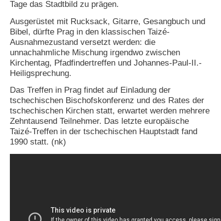
Tage das Stadtbild zu prägen.
N
Ausgerüstet mit Rucksack, Gitarre, Gesangbuch und
e
Bibel, dürfte Prag in den klassischen Taizé-
u
Ausnahmezustand versetzt werden: die
e
unnachahmliche Mischung irgendwo zwischen
s
P
Kirchentag, Pfadfindertreffen und Johannes-Paul-II.-
a
Heiligsprechung.
s
s
Das Treffen in Prag findet auf Einladung der
w
tschechischen Bischofskonferenz und des Rates der
o
tschechischen Kirchen statt, erwartet werden mehrere
r
Zehntausend Teilnehmer. Das letzte europäische
t
Taizé-Treffen in der tschechischen Hauptstadt fand
a
n
1990 statt. (nk)
f
o
r
d
e
r
n