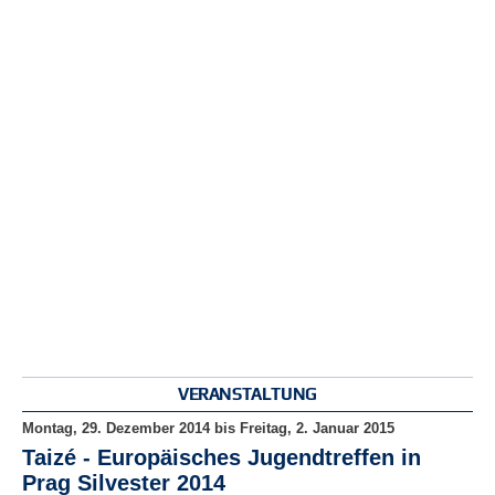
r
e
n
B
E
N
U
T
Z
E
R
A
N
M
E
L
D
VERANSTALTUNG
U
N
Montag, 29. Dezember 2014
bis
Freitag, 2. Januar 2015
G
Taizé - Europäisches Jugendtreffen in
Prag Silvester 2014
B