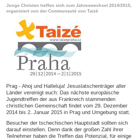
Junge Christen treffen sich zum Jahreswechsel 2014/2015,
e
organisiert von der Communauté von Taizé
n
u
t
z
e
r
n
a
m
e
*
Prag - Ahoj und Halleluja! Jesuslatschenträger aller
P
a
Länder vereinigt euch: Das nächste europäische
s
Jugendtreffen der aus Frankreich stammenden
s
christlichen Gemeinschaft findet vom 29. Dezember
w
2014 bis 2. Januar 2015 in Prag und Umgebung statt.
o
r
Besucher der tschechischen Hauptstadt sollten sich
t
darauf einstellen. Denn dank der großen Zahl ihrer
*
Teilnehmer haben die Treffen das Potenzial, für einige