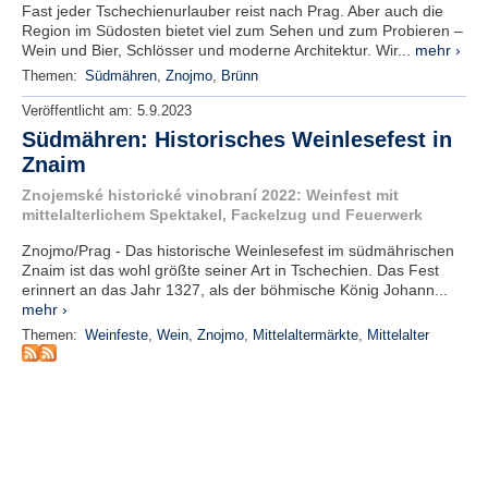
r
Fast jeder Tschechienurlauber reist nach Prag. Aber auch die
e
Region im Südosten bietet viel zum Sehen und zum Probieren –
n
Wein und Bier, Schlösser und moderne Architektur. Wir...
mehr ›
Themen:
Südmähren
,
Znojmo
,
Brünn
B
Veröffentlicht am:
5.9.2023
E
Südmähren: Historisches Weinlesefest in
N
Znaim
U
T
Znojemské historické vinobraní 2022: Weinfest mit
Z
mittelalterlichem Spektakel, Fackelzug und Feuerwerk
E
R
Znojmo/Prag - Das historische Weinlesefest im südmährischen
Znaim ist das wohl größte seiner Art in Tschechien. Das Fest
A
erinnert an das Jahr 1327, als der böhmische König Johann...
N
mehr ›
M
E
Themen:
Weinfeste
,
Wein
,
Znojmo
,
Mittelaltermärkte
,
Mittelalter
L
D
U
N
G
B