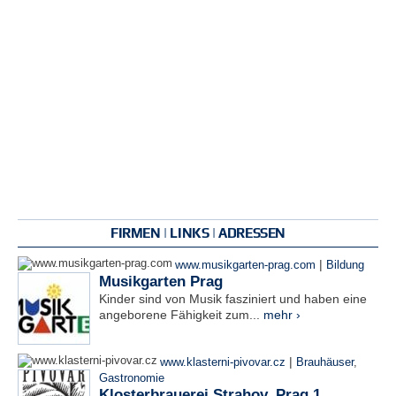
FIRMEN | LINKS | ADRESSEN
|
www.musikgarten-prag.com
Bildung
Musikgarten Prag
Kinder sind von Musik fasziniert und haben eine
angeborene Fähigkeit zum...
mehr ›
|
www.klasterni-pivovar.cz
Brauhäuser
,
Gastronomie
Klosterbrauerei Strahov, Prag 1