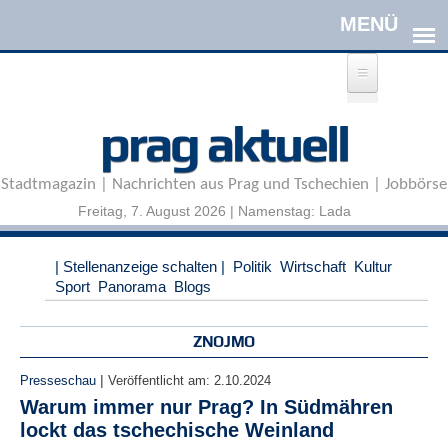
Direkt zum Inhalt
A
prag aktuell
n
m
e
Stadtmagazin | Nachrichten aus Prag und Tschechien | Jobbörse
l
d
Freitag, 7. August 2026 | Namenstag: Lada
e
n
|
| Stellenanzeige schalten |
Politik
Wirtschaft
Kultur
R
Sport
Panorama
Blogs
e
g
i
ZNOJMO
s
t
|
Presseschau
Veröffentlicht am:
2.10.2024
r
Warum immer nur Prag? In Südmähren
i
lockt das tschechische Weinland
e