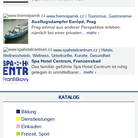
|
www.firemniparnik.cz
Tourismus
,
Gastronomie
Ausflugsdampfer Európé, Prag
Prag einmal aus anderer Perspektive erleben:
nämlich bei einer privaten...
mehr ›
|
www.spahotelcentrum.cz
Hotels
,
Wellnesshotels
,
Wellness
,
Unterkünfte
,
Kurorte
,
Gesundheit
Spa Hotel Centrum, Franzensbad
Das familiär geführte Spa Hotel Centrum ist ruhig
gelegen in unmittelbarer...
mehr ›
KATALOG
Bildung
Dienstleistungen
Einkaufen
Freizeit, Sport