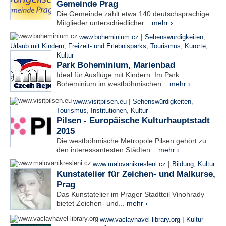
Gemeinde Prag
Die Gemeinde zählt etwa 140 deutschsprachige
Mitglieder unterschiedlicher...
mehr ›
|
www.boheminium.cz
Sehenswürdigkeiten
,
Urlaub mit Kindern
,
Freizeit- und Erlebnisparks
,
Tourismus
,
Kurorte
,
Kultur
Park Boheminium, Marienbad
Ideal für Ausflüge mit Kindern: Im Park
Boheminium im westböhmischen...
mehr ›
|
www.visitpilsen.eu
Sehenswürdigkeiten
,
Tourismus
,
Institutionen
,
Kultur
Pilsen - Europäische Kulturhauptstadt
2015
Die westböhmische Metropole Pilsen gehört zu
den interessantesten Städten...
mehr ›
|
www.malovanikresleni.cz
Bildung
,
Kultur
Kunstatelier für Zeichen- und Malkurse,
Prag
Das Kunstatelier im Prager Stadtteil Vinohrady
bietet Zeichen- und...
mehr ›
|
www.vaclavhavel-library.org
Kultur