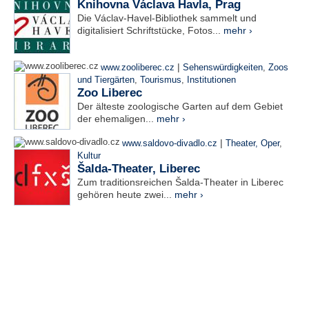
Knihovna Václava Havla, Prag
Die Václav-Havel-Bibliothek sammelt und
digitalisiert Schriftstücke, Fotos...
mehr ›
|
www.zooliberec.cz
Sehenswürdigkeiten
,
Zoos
und Tiergärten
,
Tourismus
,
Institutionen
Zoo Liberec
Der älteste zoologische Garten auf dem Gebiet
der ehemaligen...
mehr ›
|
www.saldovo-divadlo.cz
Theater, Oper
,
Kultur
Šalda-Theater, Liberec
Zum traditionsreichen Šalda-Theater in Liberec
gehören heute zwei...
mehr ›