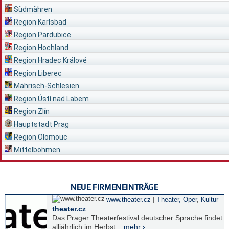
Südmähren
Region Karlsbad
Region Pardubice
Region Hochland
Region Hradec Králové
Region Liberec
Mährisch-Schlesien
Region Ústí nad Labem
Region Zlín
Hauptstadt Prag
Region Olomouc
Mittelböhmen
NEUE FIRMENEINTRÄGE
|
www.theater.cz
Theater, Oper
,
Kultur
theater.cz
Das Prager Theaterfestival deutscher Sprache findet
alljährlich im Herbst...
mehr ›