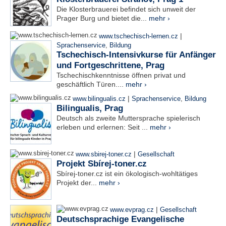
Die Klosterbrauerei befindet sich unweit der
Prager Burg und bietet die...
mehr ›
|
www.tschechisch-lernen.cz
Sprachenservice
,
Bildung
Tschechisch-Intensivkurse für Anfänger
und Fortgeschrittene, Prag
Tschechischkenntnisse öffnen privat und
geschäftlich Türen....
mehr ›
|
www.bilingualis.cz
Sprachenservice
,
Bildung
Bilingualis, Prag
Deutsch als zweite Muttersprache spielerisch
erleben und erlernen: Seit ...
mehr ›
|
www.sbirej-toner.cz
Gesellschaft
Projekt Sbírej-toner.cz
Sbírej-toner.cz ist ein ökologisch-wohltätiges
Projekt der...
mehr ›
|
www.evprag.cz
Gesellschaft
Deutschsprachige Evangelische