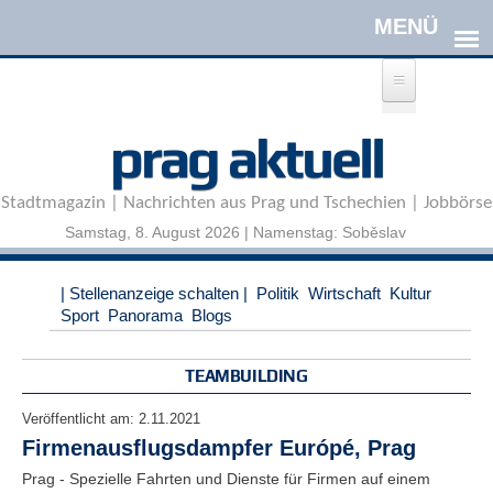
Direkt zum Inhalt
A
prag aktuell
n
m
e
Stadtmagazin | Nachrichten aus Prag und Tschechien | Jobbörse
l
d
Samstag, 8. August 2026 | Namenstag: Soběslav
e
n
|
| Stellenanzeige schalten |
Politik
Wirtschaft
Kultur
R
Sport
Panorama
Blogs
e
g
i
TEAMBUILDING
s
t
Veröffentlicht am:
2.11.2021
r
Firmenausflugsdampfer Európé, Prag
i
e
Prag - Spezielle Fahrten und Dienste für Firmen auf einem