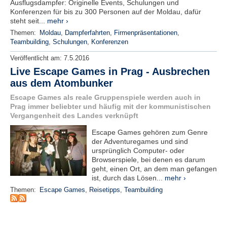
r
Ausflugsdampfer: Originelle Events, Schulungen und
e
Konferenzen für bis zu 300 Personen auf der Moldau, dafür
steht seit...
mehr ›
n
Themen:
Moldau
,
Dampferfahrten
,
Firmenpräsentationen
,
Teambuilding
,
Schulungen
,
Konferenzen
B
E
Veröffentlicht am:
7.5.2016
N
Live Escape Games in Prag - Ausbrechen
U
aus dem Atombunker
T
Z
Escape Games als reale Gruppenspiele werden auch in
E
Prag immer beliebter und häufig mit der kommunistischen
Vergangenheit des Landes verknüpft
R
A
Escape Games gehören zum Genre
N
der Adventuregames und sind
M
ursprünglich Computer- oder
E
Browserspiele, bei denen es darum
L
geht, einen Ort, an dem man gefangen
D
ist, durch das Lösen...
mehr ›
U
Themen:
Escape Games
,
Reisetipps
,
Teambuilding
N
G
B