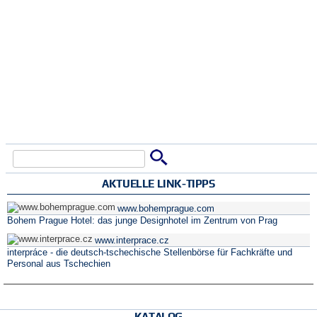
Suche
Suchformular
AKTUELLE LINK-TIPPS
www.bohemprague.com
Bohem Prague Hotel: das junge Designhotel im Zentrum von Prag
www.interprace.cz
interpráce - die deutsch-tschechische Stellenbörse für Fachkräfte und
Personal aus Tschechien
KATALOG