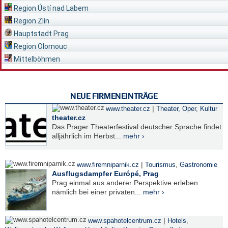
Region Ústí nad Labem
Region Zlín
Hauptstadt Prag
Region Olomouc
Mittelböhmen
NEUE FIRMENEINTRÄGE
|
www.theater.cz
Theater, Oper
,
Kultur
theater.cz
Das Prager Theaterfestival deutscher Sprache findet
alljährlich im Herbst...
mehr ›
|
www.firemniparnik.cz
Tourismus
,
Gastronomie
Ausflugsdampfer Európé, Prag
Prag einmal aus anderer Perspektive erleben:
nämlich bei einer privaten...
mehr ›
|
www.spahotelcentrum.cz
Hotels
,