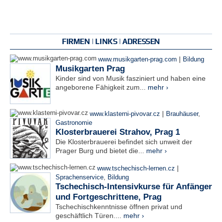
FIRMEN | LINKS | ADRESSEN
|
www.musikgarten-prag.com
Bildung
Musikgarten Prag
Kinder sind von Musik fasziniert und haben eine
angeborene Fähigkeit zum...
mehr ›
|
www.klasterni-pivovar.cz
Brauhäuser
,
Gastronomie
Klosterbrauerei Strahov, Prag 1
Die Klosterbrauerei befindet sich unweit der
Prager Burg und bietet die...
mehr ›
|
www.tschechisch-lernen.cz
Sprachenservice
,
Bildung
Tschechisch-Intensivkurse für Anfänger
und Fortgeschrittene, Prag
Tschechischkenntnisse öffnen privat und
geschäftlich Türen....
mehr ›