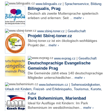
|
www.bilingualis.cz
Sprachenservice
,
Bildung
Bilingualis, Prag
Deutsch als zweite Muttersprache spielerisch
erleben und erlernen: Seit ...
mehr ›
|
www.sbirej-toner.cz
Gesellschaft
Projekt Sbírej-toner.cz
Sbírej-toner.cz ist ein ökologisch-wohltätiges
Projekt der...
mehr ›
|
www.evprag.cz
Gesellschaft
Deutschsprachige Evangelische
Gemeinde Prag
Die Gemeinde zählt etwa 140 deutschsprachige
Mitglieder unterschiedlicher...
mehr ›
|
www.boheminium.cz
Sehenswürdigkeiten
,
Urlaub mit Kindern
,
Freizeit- und Erlebnisparks
,
Tourismus
,
Kurorte
,
Kultur
Park Boheminium, Marienbad
Ideal für Ausflüge mit Kindern: Im Park
Boheminium im westböhmischen...
mehr ›