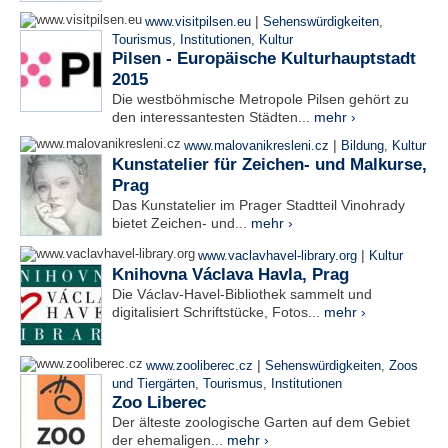
|
www.visitpilsen.eu
Sehenswürdigkeiten
,
Tourismus
,
Institutionen
,
Kultur
Pilsen - Europäische Kulturhauptstadt
2015
Die westböhmische Metropole Pilsen gehört zu
den interessantesten Städten...
mehr ›
|
www.malovanikresleni.cz
Bildung
,
Kultur
Kunstatelier für Zeichen- und Malkurse,
Prag
Das Kunstatelier im Prager Stadtteil Vinohrady
bietet Zeichen- und...
mehr ›
|
www.vaclavhavel-library.org
Kultur
Knihovna Václava Havla, Prag
Die Václav-Havel-Bibliothek sammelt und
digitalisiert Schriftstücke, Fotos...
mehr ›
|
www.zooliberec.cz
Sehenswürdigkeiten
,
Zoos
und Tiergärten
,
Tourismus
,
Institutionen
Zoo Liberec
Der älteste zoologische Garten auf dem Gebiet
der ehemaligen...
mehr ›