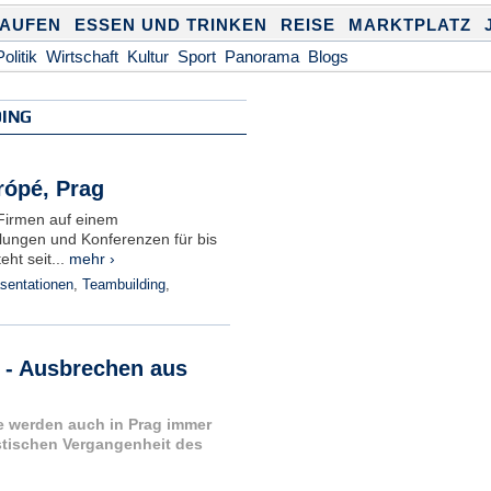
KAUFEN
ESSEN UND TRINKEN
REISE
MARKTPLATZ
Politik
Wirtschaft
Kultur
Sport
Panorama
Blogs
DING
ópé, Prag
 Firmen auf einem
lungen und Konferenzen für bis
ht seit...
mehr ›
sentationen
,
Teambuilding
,
 - Ausbrechen aus
e werden auch in Prag immer
stischen Vergangenheit des