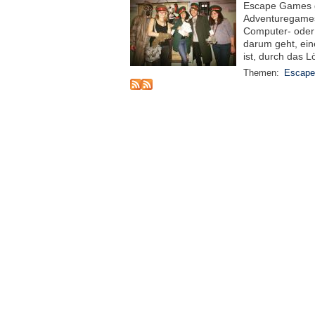
Escape Games 
Adventuregames
Computer- oder 
darum geht, ei
ist, durch das L
Themen:
Escap