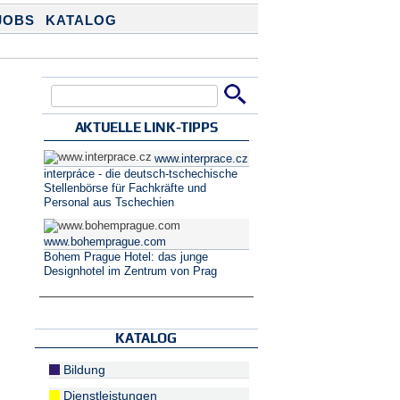
JOBS
KATALOG
Suche
Suchformular
AKTUELLE LINK-TIPPS
www.interprace.cz
interpráce - die deutsch-tschechische
Stellenbörse für Fachkräfte und
Personal aus Tschechien
www.bohemprague.com
Bohem Prague Hotel: das junge
Designhotel im Zentrum von Prag
KATALOG
Bildung
Dienstleistungen