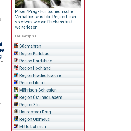
Pilsen/Prag - Für tschechische
Verhältnisse ist die Region Pilsen
t
so etwas wie ein Flächenstaat...
weiterlesen
Reisetipps
i
Südmähren
he
Region Karlsbad
g
Region Pardubice
lt
Region Hochland
Region Hradec Králové
Region Liberec
Mährisch-Schlesien
Region Ústí nad Labem
,
Region Zlín
Hauptstadt Prag
Region Olomouc
Mittelböhmen