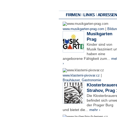
FIRMEN | LINKS | ADRESSE
|
www.musikgarten-prag.com
Bildun
Musikgarten
Prag
Kinder sind von
Musik fasziniert u
haben eine
angeborene Fähigkeit zum...
me
›
|
www.klasterni-pivovar.cz
Brauhäuser
,
Gastronomie
Klosterbrauere
Strahov, Prag 
Die Klosterbrauere
befindet sich unwe
der Prager Burg
und bietet die...
mehr ›