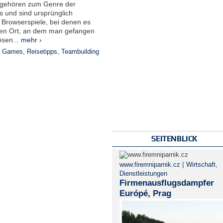
gehören zum Genre der
 und sind ursprünglich
Browserspiele, bei denen es
nen Ort, an dem man gefangen
ösen...
mehr ›
e Games
,
Reisetipps
,
Teambuilding
SEITENBLICK
|
www.firemniparnik.cz
Wirtschaft
,
Dienstleistungen
Firmenausflugsdampfer
Európé, Prag