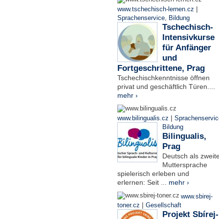
|
www.tschechisch-lernen.cz
Sprachenservice
,
Bildung
Tschechisch-
Intensivkurse
für Anfänger
und
Fortgeschrittene, Prag
Tschechischkenntnisse öffnen
privat und geschäftlich Türen....
mehr ›
|
www.bilingualis.cz
Sprachenservic
Bildung
Bilingualis,
Prag
Deutsch als zweit
Muttersprache
spielerisch erleben und
erlernen: Seit ...
mehr ›
www.sbirej-
|
toner.cz
Gesellschaft
Projekt Sbírej-