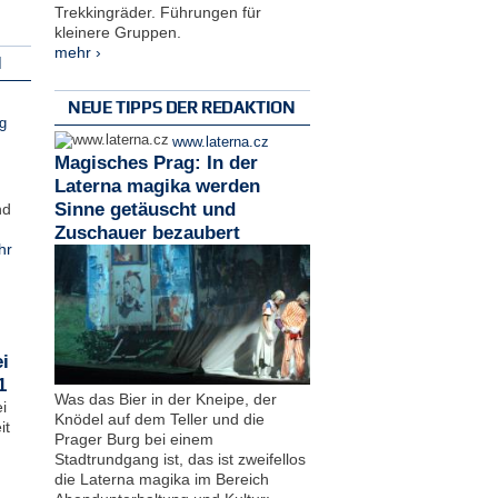
Trekkingräder. Führungen für
kleinere Gruppen.
mehr ›
N
NEUE TIPPS DER REDAKTION
g
www.laterna.cz
Magisches Prag: In der
Laterna magika werden
Sinne getäuscht und
nd
Zuschauer bezaubert
hr
i
1
Was das Bier in der Kneipe, der
i
Knödel auf dem Teller und die
it
Prager Burg bei einem
Stadtrundgang ist, das ist zweifellos
die Laterna magika im Bereich