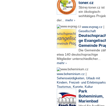
toner.cz
Sbírej-toner.cz ist
ein ökologisch-
wohltätiges Projek
der...
mehr ›
|
www.evprag.cz
Gesellschaft
Deutschsprach
ge Evangelisc
Gemeinde Pra
Die Gemeinde zäh
etwa 140 deutschsprachige
Mitglieder unterschiedlicher...
mehr ›
|
www.boheminium.cz
Sehenswürdigkeiten
,
Urlaub mit
Kindern
,
Freizeit- und Erlebnisparks
Tourismus
,
Kurorte
,
Kultur
Park
Boheminium,
Marienbad
Ideal für Ausflüge