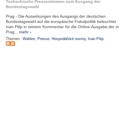
r
Tschechische Pressestimmen zum Ausgang der
e
Bundestagswahl
n
Prag - Die Auswirkungen des Ausgangs der deutschen
Bundestagswahl auf die europäische Fiskalpolitik beleuchtet
B
Ivan Pilip in seinem Kommentar für die Online-Ausgabe der in
E
Prag...
mehr ›
N
Themen:
Wahlen
,
Presse
,
Hospodářské noviny
,
Ivan Pilip
U
T
Z
E
R
A
N
M
E
L
D
U
N
G
B