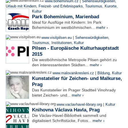
|
www.boheminium.cz
Sehenswürdigkeiten
,
Urlaub mit Kindern
,
Freizeit- und Erlebnisparks
,
Tourismus
,
Kurorte
,
Kultur
Park Boheminium, Marienbad
Ideal für Ausflüge mit Kindern: Im Park
Boheminium im westböhmischen...
mehr ›
|
www.visitpilsen.eu
Sehenswürdigkeiten
,
Tourismus
,
Institutionen
,
Kultur
Pilsen - Europäische Kulturhauptstadt
2015
Die westböhmische Metropole Pilsen gehört zu
den interessantesten Städten...
mehr ›
|
www.malovanikresleni.cz
Bildung
,
Kultur
Kunstatelier für Zeichen- und Malkurse,
Prag
Das Kunstatelier im Prager Stadtteil Vinohrady
bietet Zeichen- und...
mehr ›
|
www.vaclavhavel-library.org
Kultur
Knihovna Václava Havla, Prag
Die Václav-Havel-Bibliothek sammelt und
digitalisiert Schriftstücke, Fotos...
mehr ›