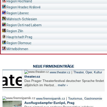
Region Hochland
Region Hradec Králové
Region Liberec
Mährisch-Schlesien
Region Ústí nad Labem
Region Zlín
Hauptstadt Prag
Region Olomouc
Mittelböhmen
NEUE FIRMENEINTRÄGE
|
www.theater.cz
Theater, Oper
,
Kultur
theater.cz
Das Prager Theaterfestival deutscher Sprache findet
alljährlich im Herbst...
mehr ›
|
www.firemniparnik.cz
Tourismus
,
Gastronomie
Ausflugsdampfer Európé, Prag