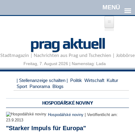
Direkt zum Inhalt
A
prag aktuell
n
m
e
Stadtmagazin | Nachrichten aus Prag und Tschechien | Jobbörse
l
d
Freitag, 7. August 2026 | Namenstag: Lada
e
n
|
| Stellenanzeige schalten |
Politik
Wirtschaft
Kultur
R
Sport
Panorama
Blogs
e
g
i
HOSPODÁŘSKÉ NOVINY
s
t
|
Hospodářské noviny
Veröffentlicht am:
r
23.9.2013
i
"Starker Impuls für Europa"
e