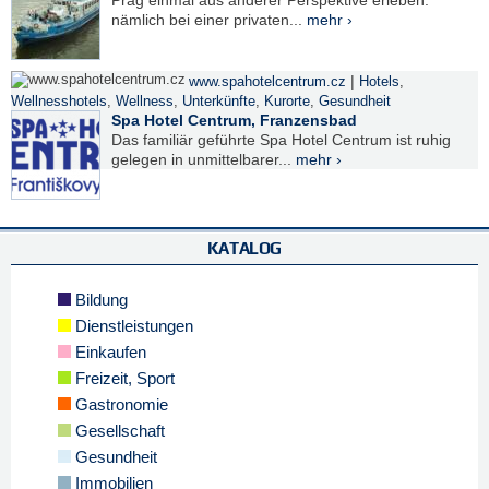
Prag einmal aus anderer Perspektive erleben:
nämlich bei einer privaten...
mehr ›
|
www.spahotelcentrum.cz
Hotels
,
Wellnesshotels
,
Wellness
,
Unterkünfte
,
Kurorte
,
Gesundheit
Spa Hotel Centrum, Franzensbad
Das familiär geführte Spa Hotel Centrum ist ruhig
gelegen in unmittelbarer...
mehr ›
KATALOG
Bildung
Dienstleistungen
Einkaufen
Freizeit, Sport
Gastronomie
Gesellschaft
Gesundheit
Immobilien