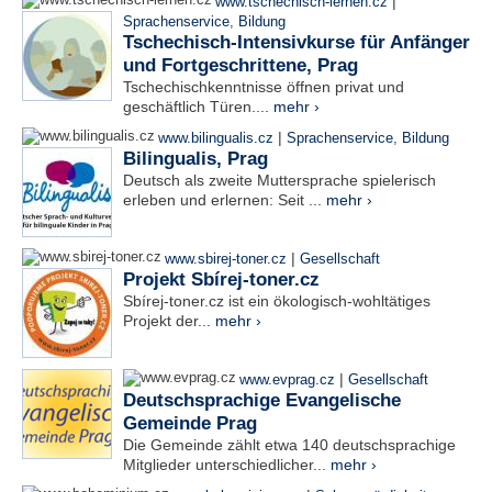
|
www.tschechisch-lernen.cz
Sprachenservice
,
Bildung
Tschechisch-Intensivkurse für Anfänger
und Fortgeschrittene, Prag
Tschechischkenntnisse öffnen privat und
geschäftlich Türen....
mehr ›
|
www.bilingualis.cz
Sprachenservice
,
Bildung
Bilingualis, Prag
Deutsch als zweite Muttersprache spielerisch
erleben und erlernen: Seit ...
mehr ›
|
www.sbirej-toner.cz
Gesellschaft
Projekt Sbírej-toner.cz
Sbírej-toner.cz ist ein ökologisch-wohltätiges
Projekt der...
mehr ›
|
www.evprag.cz
Gesellschaft
Deutschsprachige Evangelische
Gemeinde Prag
Die Gemeinde zählt etwa 140 deutschsprachige
Mitglieder unterschiedlicher...
mehr ›