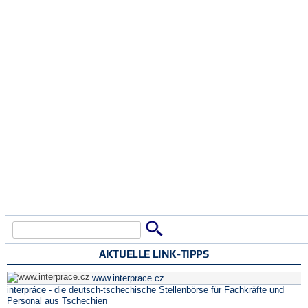
Suche
Suchformular
AKTUELLE LINK-TIPPS
www.interprace.cz
interpráce - die deutsch-tschechische Stellenbörse für Fachkräfte und
Personal aus Tschechien