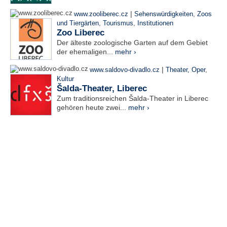
|
www.zooliberec.cz
Sehenswürdigkeiten
,
Zoos
und Tiergärten
,
Tourismus
,
Institutionen
Zoo Liberec
Der älteste zoologische Garten auf dem Gebiet
der ehemaligen...
mehr ›
|
www.saldovo-divadlo.cz
Theater, Oper
,
Kultur
Šalda-Theater, Liberec
Zum traditionsreichen Šalda-Theater in Liberec
gehören heute zwei...
mehr ›