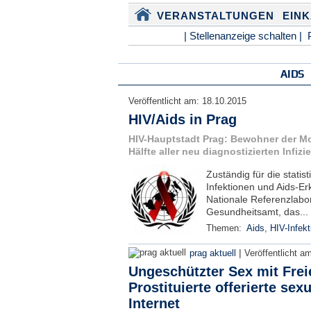
VERANSTALTUNGEN
EIN
| Stellenanzeige schalten |
AIDS
Veröffentlicht am:
18.10.2015
HIV/Aids in Prag
HIV-Hauptstadt Prag: Bewohner der Mo
Hälfte aller neu diagnostizierten Infizi
Zuständig für die statis
Infektionen und Aids-Er
Nationale Referenzlabor
Gesundheitsamt, das...
Themen:
Aids
,
HIV-Infekt
|
prag aktuell
Veröffentlicht a
Ungeschützter Sex mit Freie
Prostituierte offerierte sex
Internet