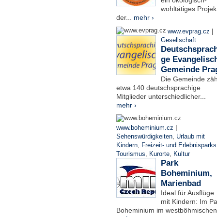
ein ökologisch-
wohltätiges Projek
der...
mehr ›
|
www.evprag.cz
Gesellschaft
Deutschsprach
ge Evangelisc
Gemeinde Pra
Die Gemeinde zäh
etwa 140 deutschsprachige
Mitglieder unterschiedlicher...
mehr ›
|
www.boheminium.cz
Sehenswürdigkeiten
,
Urlaub mit
Kindern
,
Freizeit- und Erlebnisparks
Tourismus
,
Kurorte
,
Kultur
Park
Boheminium,
Marienbad
Ideal für Ausflüge
mit Kindern: Im Pa
Boheminium im westböhmischen.