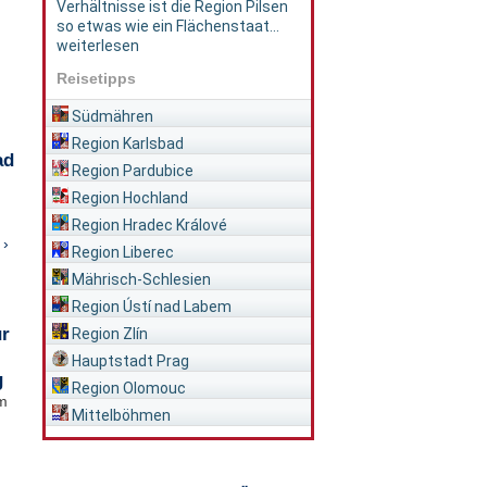
Verhältnisse ist die Region Pilsen
so etwas wie ein Flächenstaat...
weiterlesen
Reisetipps
Südmähren
Region Karlsbad
ad
Region Pardubice
Region Hochland
Region Hradec Králové
 ›
Region Liberec
Mährisch-Schlesien
Region Ústí nad Labem
ür
Region Zlín
Hauptstadt Prag
g
Region Olomouc
im
Mittelböhmen