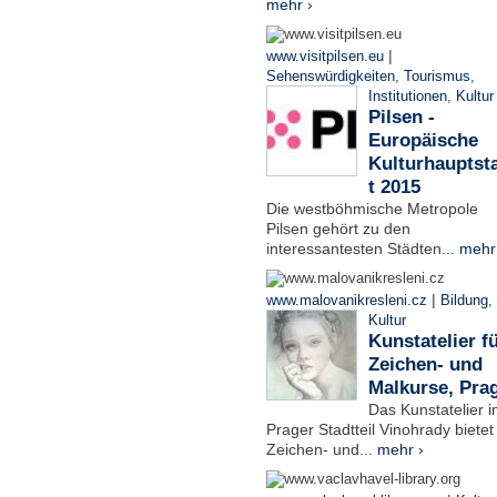
mehr ›
|
www.visitpilsen.eu
Sehenswürdigkeiten
,
Tourismus
,
Institutionen
,
Kultur
Pilsen -
Europäische
Kulturhauptst
t 2015
Die westböhmische Metropole
Pilsen gehört zu den
interessantesten Städten...
mehr
|
www.malovanikresleni.cz
Bildung
,
Kultur
Kunstatelier f
Zeichen- und
Malkurse, Pra
Das Kunstatelier 
Prager Stadtteil Vinohrady bietet
Zeichen- und...
mehr ›