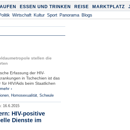
KAUFEN
ESSEN UND TRINKEN
REISE
MARKTPLATZ
Politik
Wirtschaft
Kultur
Sport
Panorama
Blogs
ldaumetropole stellen die
erten
tische Erfassung der HIV-
krankungen in Tschechien ist das
 für HIV/Aids beim Staatlichen
mehr ›
ionen
,
Homosexualität
,
Schwule
m:
16.6.2015
rn: HIV-positive
uelle Dienste im