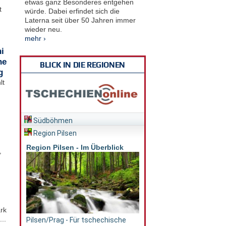
etwas ganz Besonderes entgehen
t
würde. Dabei erfindet sich die
Laterna seit über 50 Jahren immer
wieder neu.
mehr ›
i
he
BLICK IN DIE REGIONEN
g
lt
Südböhmen
Region Pilsen
Region Pilsen - Im Überblick
,
rk
..
Pilsen/Prag - Für tschechische