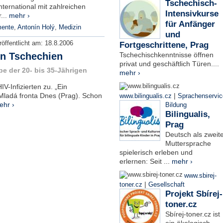
Tschechisch-
ternational mit zahlreichen
Intensivkurse
...
mehr ›
für Anfänger
mente
,
Antonín Holý
,
Medizin
und
röffentlicht am:
18.8.2006
Fortgeschrittene, Prag
in Tschechien
Tschechischkenntnisse öffnen
privat und geschäftlich Türen....
pe der 20- bis 35-Jährigen
mehr ›
V-Infizierten zu. „Ein
 Mladá fronta Dnes (Prag). Schon
|
www.bilingualis.cz
Sprachenservic
ehr ›
Bildung
Bilingualis,
Prag
Deutsch als zweit
Muttersprache
spielerisch erleben und
erlernen: Seit ...
mehr ›
www.sbirej-
|
toner.cz
Gesellschaft
Projekt Sbírej-
toner.cz
Sbírej-toner.cz ist