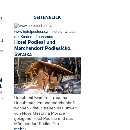
N
SEITENBLICK
g
|
www.hotelpodlesi.cz
Hotels
,
Urlaub
mit Kindern
,
Tourismus
nd
Hotel Podlesí und
Märchendorf Podlesíčko,
hr
Svratka
i
1
i
it
Urlaub mit Kindern: Traumhaft
Urlaub machen und märchenhaft
wohnen - dafür stehen das unweit
von Nové Město na Moravě
gelegene Hotel Podlesí und das
Märchendorf Podlesíčko.
mehr ›