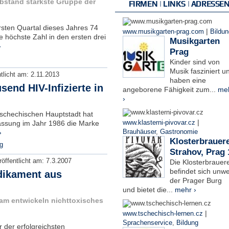
bstand stärkste Gruppe der
FIRMEN | LINKS | ADRESSE
rsten Quartal dieses Jahres 74
|
www.musikgarten-prag.com
Bildun
e höchste Zahl in den ersten drei
Musikgarten
›
Prag
Kinder sind von
Musik fasziniert u
ntlicht am:
2.11.2013
haben eine
send HIV-Infizierte in
angeborene Fähigkeit zum...
me
›
 tschechischen Hauptstadt hat
|
rfassung im Jahr 1986 die Marke
www.klasterni-pivovar.cz
›
Brauhäuser
,
Gastronomie
Klosterbrauere
g
Strahov, Prag 
röffentlicht am:
7.3.2007
Die Klosterbrauere
befindet sich unwe
dikament aus
der Prager Burg
und bietet die...
mehr ›
eam entwickeln nichttoxisches
|
www.tschechisch-lernen.cz
Sprachenservice
,
Bildung
r der erfolgreichsten