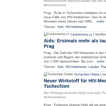
Homosexuelle Männer bilden die mit A
Neuinfizierten
Prag - Ärzte in Tschechien meldeten im e
neue Fälle von HIV-Infektionen. Das ist di
Monaten eines Jahres seit 1985,...
mehr 
Themen:
Aids
,
HIV-Infektionen
|
Ceskenoviny.cz
Veröffe
Aids: Erstmals mehr als tau
Prag
Prag - Die Zahl der HIV-Infizierten in der
erstmals seit Beginn der statistischen E
von 1.000 überschritten. Bis zum...
mehr 
Themen:
Aids
,
HIV-Infektionen
,
Lokales
,
Pra
|
Tschechien Online
Ve
Neuer Wirkstoff für HIV-Me
Tschechien
Der Virologe Antonín Holý und sein T
Antivirotikum
Prag - Professor Antonin Holý gilt als eine