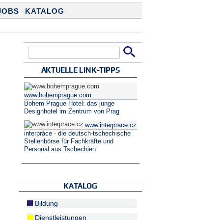
JOBS
KATALOG
Suche
Suchformular
AKTUELLE LINK-TIPPS
www.bohemprague.com
Bohem Prague Hotel: das junge
Designhotel im Zentrum von Prag
www.interprace.cz
interpráce - die deutsch-tschechische
Stellenbörse für Fachkräfte und
Personal aus Tschechien
KATALOG
Bildung
Dienstleistungen