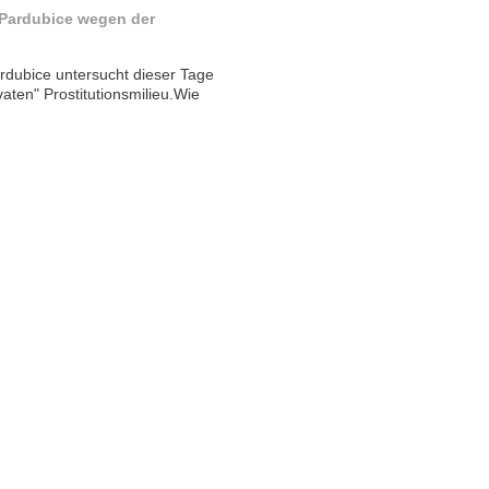
n Pardubice wegen der
ardubice untersucht dieser Tage
vaten" Prostitutionsmilieu.Wie