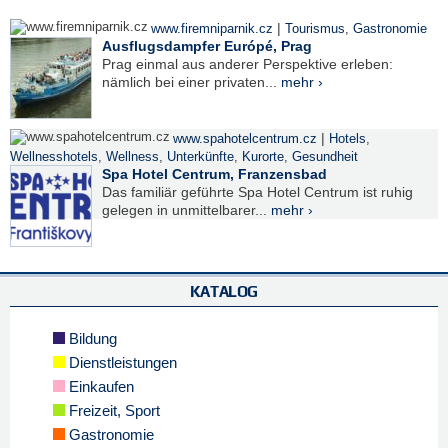
|
www.firemniparnik.cz
Tourismus
,
Gastronomie
Ausflugsdampfer Európé, Prag
Prag einmal aus anderer Perspektive erleben:
nämlich bei einer privaten...
mehr ›
|
www.spahotelcentrum.cz
Hotels
,
Wellnesshotels
,
Wellness
,
Unterkünfte
,
Kurorte
,
Gesundheit
Spa Hotel Centrum, Franzensbad
Das familiär geführte Spa Hotel Centrum ist ruhig
gelegen in unmittelbarer...
mehr ›
KATALOG
Bildung
Dienstleistungen
Einkaufen
Freizeit, Sport
Gastronomie