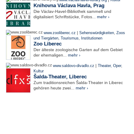
www.vaclavhavel-library.org
Kultur
Knihovna Václava Havla, Prag
Die Václav-Havel-Bibliothek sammelt und
digitalisiert Schriftstücke, Fotos...
mehr ›
|
www.zooliberec.cz
Sehenswürdigkeiten
,
Zoos
und Tiergärten
,
Tourismus
,
Institutionen
Zoo Liberec
Der älteste zoologische Garten auf dem Gebiet
der ehemaligen...
mehr ›
|
www.saldovo-divadlo.cz
Theater, Oper
,
Kultur
Šalda-Theater, Liberec
Zum traditionsreichen Šalda-Theater in Liberec
gehören heute zwei...
mehr ›