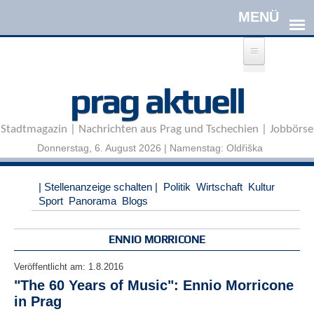
Direkt zum Inhalt
A
prag aktuell
n
m
e
Stadtmagazin | Nachrichten aus Prag und Tschechien | Jobbörse
l
d
Donnerstag, 6. August 2026 | Namenstag: Oldřiška
e
n
|
| Stellenanzeige schalten |
Politik
Wirtschaft
Kultur
R
Sport
Panorama
Blogs
e
g
i
ENNIO MORRICONE
s
t
Veröffentlicht am:
1.8.2016
r
"The 60 Years of Music": Ennio Morricone
i
in Prag
e