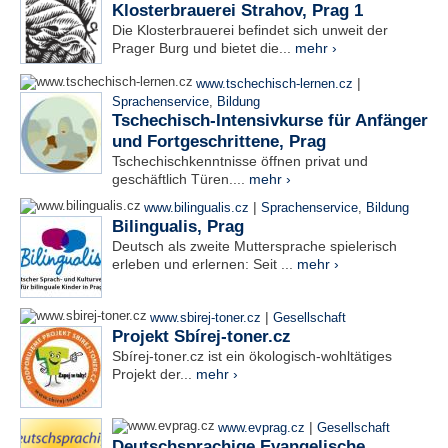
Klosterbrauerei Strahov, Prag 1
Die Klosterbrauerei befindet sich unweit der
Prager Burg und bietet die...
mehr ›
|
www.tschechisch-lernen.cz
Sprachenservice
,
Bildung
Tschechisch-Intensivkurse für Anfänger
und Fortgeschrittene, Prag
Tschechischkenntnisse öffnen privat und
geschäftlich Türen....
mehr ›
|
www.bilingualis.cz
Sprachenservice
,
Bildung
Bilingualis, Prag
Deutsch als zweite Muttersprache spielerisch
erleben und erlernen: Seit ...
mehr ›
|
www.sbirej-toner.cz
Gesellschaft
Projekt Sbírej-toner.cz
Sbírej-toner.cz ist ein ökologisch-wohltätiges
Projekt der...
mehr ›
|
www.evprag.cz
Gesellschaft
Deutschsprachige Evangelische