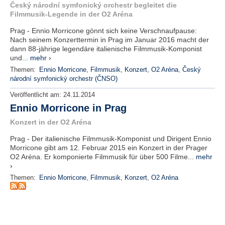
r
Český národní symfonický orchestr begleitet die
e
Filmmusik-Legende in der O2 Aréna
n
Prag - Ennio Morricone gönnt sich keine Verschnaufpause:
Nach seinem Konzerttermin in Prag im Januar 2016 macht der
B
dann 88-jährige legendäre italienische Filmmusik-Komponist
E
und...
mehr ›
N
Themen:
Ennio Morricone
,
Filmmusik
,
Konzert
,
O2 Aréna
,
Český
U
národní symfonický orchestr (ČNSO)
T
Z
Veröffentlicht am:
24.11.2014
E
Ennio Morricone in Prag
R
Konzert in der O2 Aréna
A
N
Prag - Der italienische Filmmusik-Komponist und Dirigent Ennio
M
Morricone gibt am 12. Februar 2015 ein Konzert in der Prager
E
O2 Aréna. Er komponierte Filmmusik für über 500 Filme...
mehr
L
›
D
Themen:
Ennio Morricone
,
Filmmusik
,
Konzert
,
O2 Aréna
U
N
G
B