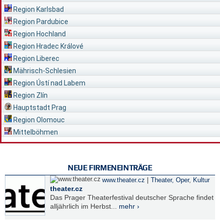
Region Karlsbad
Region Pardubice
Region Hochland
Region Hradec Králové
Region Liberec
Mährisch-Schlesien
Region Ústí nad Labem
Region Zlín
Hauptstadt Prag
Region Olomouc
Mittelböhmen
NEUE FIRMENEINTRÄGE
|
www.theater.cz
Theater, Oper
,
Kultur
theater.cz
Das Prager Theaterfestival deutscher Sprache findet
alljährlich im Herbst...
mehr ›