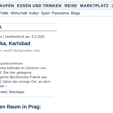
KAUFEN
ESSEN UND TRINKEN
REISE
MARKTPLATZ
Politik
Wirtschaft
Kultur
Sport
Panorama
Blogs
L
|
om
Veröffentlicht am:
8.3.2020
ka, Karlsbad
er zwölf Heilquellen des
sucherzentrum
vka befindet im Zentrum von
. Die hier gelegene,
gliche Becherovka-Fabrik war
0 Jahre der einzige Ort, an dem
hr ›
kohol
,
Reisetipps
hen Raum in Prag: