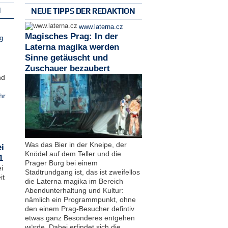
N
NEUE TIPPS DER REDAKTION
www.laterna.cz
Magisches Prag: In der
g
Laterna magika werden
Sinne getäuscht und
Zuschauer bezaubert
nd
hr
Was das Bier in der Kneipe, der
i
Knödel auf dem Teller und die
1
Prager Burg bei einem
i
Stadtrundgang ist, das ist zweifellos
it
die Laterna magika im Bereich
Abendunterhaltung und Kultur:
nämlich ein Programmpunkt, ohne
den einem Prag-Besucher defintiv
etwas ganz Besonderes entgehen
würde. Dabei erfindet sich die