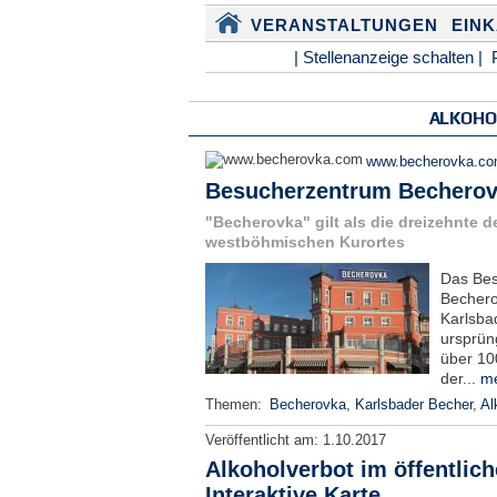
VERANSTALTUNGEN
EIN
| Stellenanzeige schalten |
ALKOHO
www.becherovka.c
Besucherzentrum Becherov
"Becherovka" gilt als die dreizehnte d
westböhmischen Kurortes
Das Be
Bechero
Karlsbad
ursprün
über 10
der...
me
Themen:
Becherovka
,
Karlsbader Becher
,
Al
Veröffentlicht am:
1.10.2017
Alkoholverbot im öffentlic
Interaktive Karte