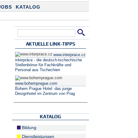
JOBS
KATALOG
Suche
Suchformular
AKTUELLE LINK-TIPPS
www.interprace.cz
interpráce - die deutsch-tschechische
Stellenbörse für Fachkräfte und
Personal aus Tschechien
www.bohemprague.com
Bohem Prague Hotel: das junge
Designhotel im Zentrum von Prag
KATALOG
Bildung
Dienstleistungen