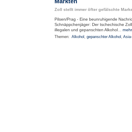
Märkten
Zoll stellt immer öfter gefälschte Mar
Pilsen/Prag - Eine beunruhigende Nachri
Schnäppchenjäger: Der tschechische Zoll s
illegalen und gepanschten Alkohol...
mehr
Themen:
Alkohol
,
gepanschter Alkohol
,
Asia