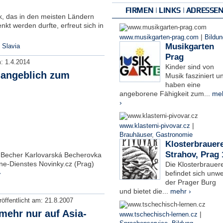
FIRMEN | LINKS | ADRESSE
k, das in den meisten Ländern
kt werden durfte, erfreut sich in
|
www.musikgarten-prag.com
Bildun
Musikgarten
 Slavia
Prag
m:
1.4.2014
Kinder sind von
 angeblich zum
Musik fasziniert u
haben eine
angeborene Fähigkeit zum...
me
›
|
www.klasterni-pivovar.cz
Brauhäuser
,
Gastronomie
Klosterbrauere
Strahov, Prag 
n Becher Karlovarská Becherovka
ne-Dienstes Novinky.cz (Prag)
Die Klosterbrauere
›
befindet sich unwe
der Prager Burg
und bietet die...
mehr ›
röffentlicht am:
21.8.2007
mehr nur auf Asia-
|
www.tschechisch-lernen.cz