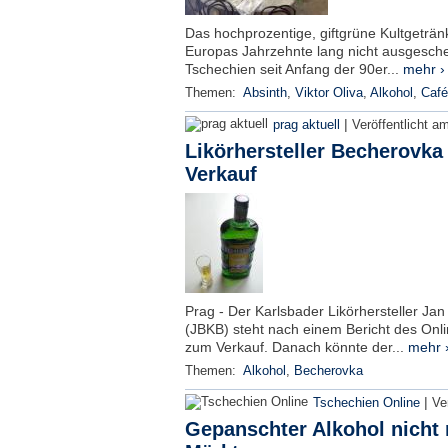
Das hochprozentige, giftgrüne Kultgeträn
Europas Jahrzehnte lang nicht ausgeschen
Tschechien seit Anfang der 90er...
mehr ›
Themen:
Absinth
,
Viktor Oliva
,
Alkohol
,
Café
|
prag aktuell
Veröffentlicht a
Likörhersteller Becherovka
Verkauf
Prag - Der Karlsbader Likörhersteller Ja
(JBKB) steht nach einem Bericht des Onli
zum Verkauf. Danach könnte der...
mehr 
Themen:
Alkohol
,
Becherovka
|
Tschechien Online
Ve
Gepanschter Alkohol nicht 