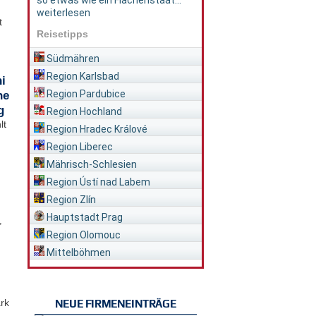
so etwas wie ein Flächenstaat...
weiterlesen
t
Reisetipps
Südmähren
Region Karlsbad
i
Region Pardubice
he
g
Region Hochland
lt
Region Hradec Králové
Region Liberec
Mährisch-Schlesien
Region Ústí nad Labem
Region Zlín
Hauptstadt Prag
,
Region Olomouc
Mittelböhmen
rk
NEUE FIRMENEINTRÄGE
..