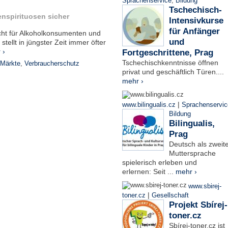
Sprachenservice
,
Bildung
Tschechisch-
kenspirituosen sicher
Intensivkurse
für Anfänger
cht für Alkoholkonsumenten und
und
tellt in jüngster Zeit immer öfter
 ›
Fortgeschrittene, Prag
Tschechischkenntnisse öffnen
-Märkte
,
Verbraucherschutz
privat und geschäftlich Türen....
mehr ›
|
www.bilingualis.cz
Sprachenservic
Bildung
Bilingualis,
Prag
Deutsch als zweit
Muttersprache
spielerisch erleben und
erlernen: Seit ...
mehr ›
www.sbirej-
|
toner.cz
Gesellschaft
Projekt Sbírej-
toner.cz
Sbírej-toner.cz ist