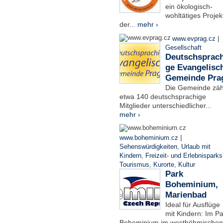
ein ökologisch-
wohltätiges Projek
der...
mehr ›
|
www.evprag.cz
Gesellschaft
Deutschsprach
ge Evangelisc
Gemeinde Pra
Die Gemeinde zäh
etwa 140 deutschsprachige
Mitglieder unterschiedlicher...
mehr ›
|
www.boheminium.cz
Sehenswürdigkeiten
,
Urlaub mit
Kindern
,
Freizeit- und Erlebnisparks
Tourismus
,
Kurorte
,
Kultur
Park
Boheminium,
Marienbad
Ideal für Ausflüge
mit Kindern: Im Pa
Boheminium im westböhmischen.