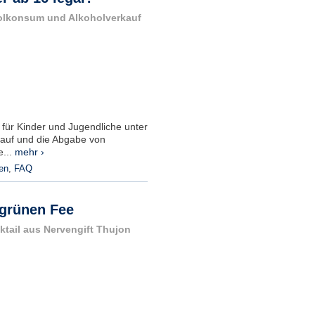
holkonsum und Alkoholverkauf
 für Kinder und Jugendliche unter
kauf und die Abgabe von
e...
mehr ›
en
,
FAQ
 grünen Fee
ktail aus Nervengift Thujon