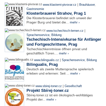
|
www.klasterni-pivovar.cz
Brauhäuser
,
Gastronomie
Klosterbrauerei Strahov, Prag 1
Die Klosterbrauerei befindet sich unweit der
Prager Burg und bietet die...
mehr ›
|
www.tschechisch-lernen.cz
Sprachenservice
,
Bildung
Tschechisch-Intensivkurse für Anfänger
und Fortgeschrittene, Prag
Tschechischkenntnisse öffnen privat und
geschäftlich Türen....
mehr ›
|
www.bilingualis.cz
Sprachenservice
,
Bildung
Bilingualis, Prag
Deutsch als zweite Muttersprache spielerisch
erleben und erlernen: Seit ...
mehr ›
|
www.sbirej-toner.cz
Gesellschaft
Projekt Sbírej-toner.cz
Sbírej-toner.cz ist ein ökologisch-wohltätiges
Projekt der...
mehr ›