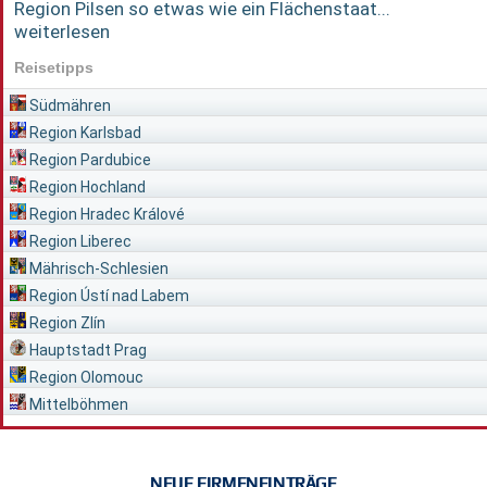
Region Pilsen so etwas wie ein Flächenstaat...
weiterlesen
Reisetipps
Südmähren
Region Karlsbad
Region Pardubice
Region Hochland
Region Hradec Králové
Region Liberec
Mährisch-Schlesien
Region Ústí nad Labem
Region Zlín
Hauptstadt Prag
Region Olomouc
Mittelböhmen
NEUE FIRMENEINTRÄGE