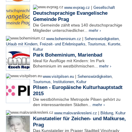
|
www.evprag.cz
Gesellschaft
Deutschsprachige Evangelische
Gemeinde Prag
Die Gemeinde zählt etwa 140 deutschsprachige
Mitglieder unterschiedlicher...
mehr ›
|
www.boheminium.cz
Sehenswürdigkeiten
,
Urlaub mit Kindern
,
Freizeit- und Erlebnisparks
,
Tourismus
,
Kurorte
,
Kultur
Park Boheminium, Marienbad
Ideal für Ausflüge mit Kindern: Im Park
Boheminium im westböhmischen...
mehr ›
|
www.visitpilsen.eu
Sehenswürdigkeiten
,
Tourismus
,
Institutionen
,
Kultur
Pilsen - Europäische Kulturhauptstadt
2015
Die westböhmische Metropole Pilsen gehört zu
den interessantesten Städten...
mehr ›
|
www.malovanikresleni.cz
Bildung
,
Kultur
Kunstatelier für Zeichen- und Malkurse,
Prag
Das Kunstatelier im Prager Stadtteil Vinohrady