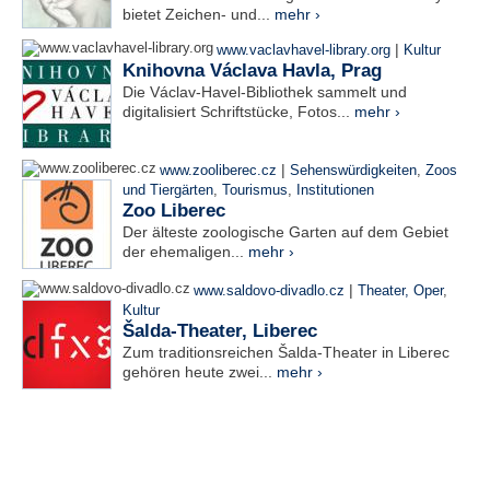
bietet Zeichen- und...
mehr ›
|
www.vaclavhavel-library.org
Kultur
Knihovna Václava Havla, Prag
Die Václav-Havel-Bibliothek sammelt und
digitalisiert Schriftstücke, Fotos...
mehr ›
|
www.zooliberec.cz
Sehenswürdigkeiten
,
Zoos
und Tiergärten
,
Tourismus
,
Institutionen
Zoo Liberec
Der älteste zoologische Garten auf dem Gebiet
der ehemaligen...
mehr ›
|
www.saldovo-divadlo.cz
Theater, Oper
,
Kultur
Šalda-Theater, Liberec
Zum traditionsreichen Šalda-Theater in Liberec
gehören heute zwei...
mehr ›