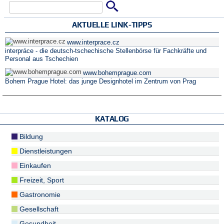
Suche
Suchformular
AKTUELLE LINK-TIPPS
www.interprace.cz
interpráce - die deutsch-tschechische Stellenbörse für Fachkräfte und
Personal aus Tschechien
www.bohemprague.com
Bohem Prague Hotel: das junge Designhotel im Zentrum von Prag
KATALOG
Bildung
Dienstleistungen
Einkaufen
Freizeit, Sport
Gastronomie
Gesellschaft
Gesundheit