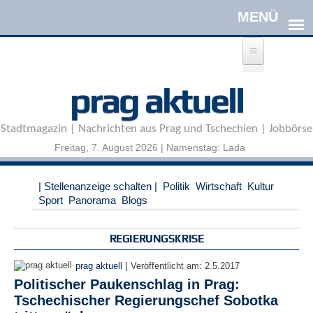
Direkt zum Inhalt
A
prag aktuell
n
m
e
Stadtmagazin | Nachrichten aus Prag und Tschechien | Jobbörse
l
d
Freitag, 7. August 2026 | Namenstag: Lada
e
n
|
| Stellenanzeige schalten |
Politik
Wirtschaft
Kultur
R
Sport
Panorama
Blogs
e
g
i
REGIERUNGSKRISE
s
t
|
prag aktuell
Veröffentlicht am:
2.5.2017
r
Politischer Paukenschlag in Prag:
i
Tschechischer Regierungschef Sobotka
e