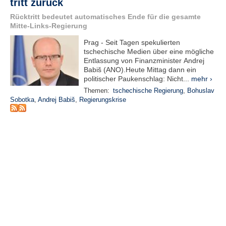
tritt zurück
r
e
Rücktritt bedeutet automatisches Ende für die gesamte
n
Mitte-Links-Regierung
Prag - Seit Tagen spekulierten
B
tschechische Medien über eine mögliche
E
Entlassung von Finanzminister Andrej
N
Babiš (ANO).Heute Mittag dann ein
U
politischer Paukenschlag: Nicht...
mehr ›
T
Themen:
tschechische Regierung
,
Bohuslav
Z
Sobotka
,
Andrej Babiš
,
Regierungskrise
E
R
A
N
M
E
L
D
U
N
G
B