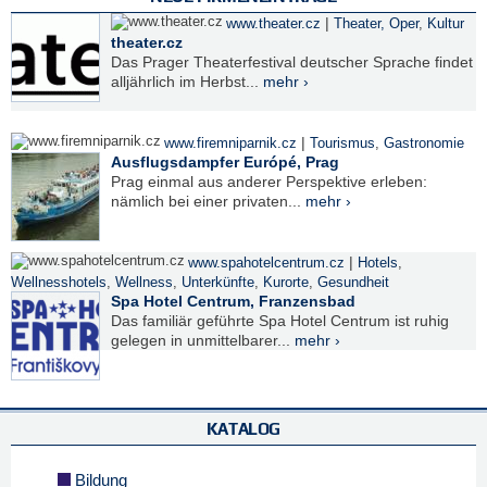
|
www.theater.cz
Theater, Oper
,
Kultur
theater.cz
Das Prager Theaterfestival deutscher Sprache findet
alljährlich im Herbst...
mehr ›
|
www.firemniparnik.cz
Tourismus
,
Gastronomie
Ausflugsdampfer Európé, Prag
Prag einmal aus anderer Perspektive erleben:
nämlich bei einer privaten...
mehr ›
|
www.spahotelcentrum.cz
Hotels
,
Wellnesshotels
,
Wellness
,
Unterkünfte
,
Kurorte
,
Gesundheit
Spa Hotel Centrum, Franzensbad
Das familiär geführte Spa Hotel Centrum ist ruhig
gelegen in unmittelbarer...
mehr ›
KATALOG
Bildung