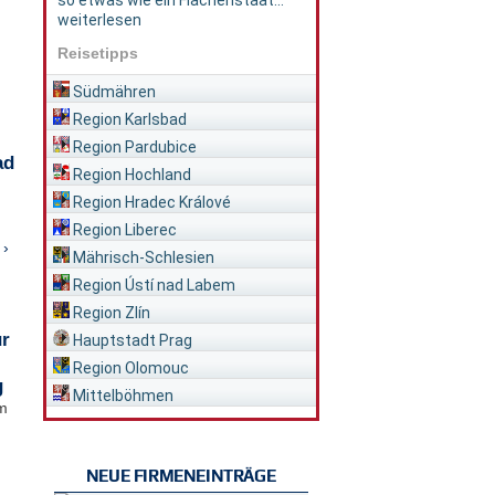
so etwas wie ein Flächenstaat...
weiterlesen
Reisetipps
Südmähren
Region Karlsbad
Region Pardubice
ad
Region Hochland
Region Hradec Králové
Region Liberec
 ›
Mährisch-Schlesien
Region Ústí nad Labem
Region Zlín
ür
Hauptstadt Prag
Region Olomouc
g
Mittelböhmen
im
NEUE FIRMENEINTRÄGE