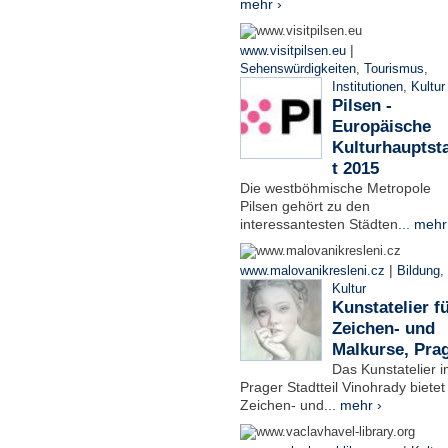
mehr ›
|
www.visitpilsen.eu
Sehenswürdigkeiten
,
Tourismus
,
Institutionen
,
Kultur
Pilsen -
Europäische
Kulturhauptst
t 2015
Die westböhmische Metropole
Pilsen gehört zu den
interessantesten Städten...
mehr
|
www.malovanikresleni.cz
Bildung
,
Kultur
Kunstatelier f
Zeichen- und
Malkurse, Pra
Das Kunstatelier 
Prager Stadtteil Vinohrady bietet
Zeichen- und...
mehr ›