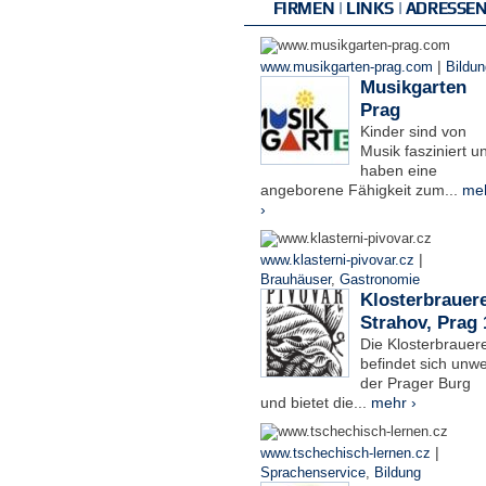
FIRMEN | LINKS | ADRESSE
|
www.musikgarten-prag.com
Bildun
Musikgarten
Prag
Kinder sind von
Musik fasziniert u
haben eine
angeborene Fähigkeit zum...
me
›
|
www.klasterni-pivovar.cz
Brauhäuser
,
Gastronomie
Klosterbrauere
Strahov, Prag 
Die Klosterbrauere
befindet sich unwe
der Prager Burg
und bietet die...
mehr ›
|
www.tschechisch-lernen.cz
Sprachenservice
,
Bildung