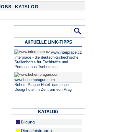
JOBS
KATALOG
Suche
Suchformular
AKTUELLE LINK-TIPPS
www.interprace.cz
interpráce - die deutsch-tschechische
Stellenbörse für Fachkräfte und
Personal aus Tschechien
www.bohemprague.com
Bohem Prague Hotel: das junge
Designhotel im Zentrum von Prag
KATALOG
Bildung
Dienstleistungen