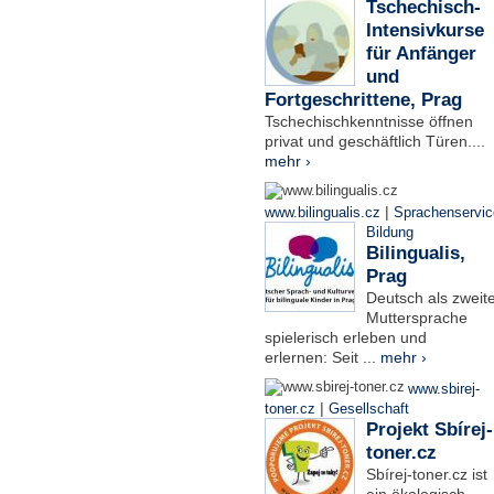
Tschechisch-
Intensivkurse
für Anfänger
und
Fortgeschrittene, Prag
Tschechischkenntnisse öffnen
privat und geschäftlich Türen....
mehr ›
|
www.bilingualis.cz
Sprachenservic
Bildung
Bilingualis,
Prag
Deutsch als zweit
Muttersprache
spielerisch erleben und
erlernen: Seit ...
mehr ›
www.sbirej-
|
toner.cz
Gesellschaft
Projekt Sbírej-
toner.cz
Sbírej-toner.cz ist