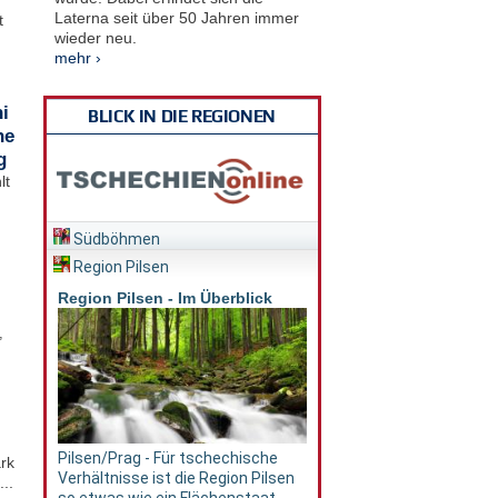
Laterna seit über 50 Jahren immer
t
wieder neu.
mehr ›
i
BLICK IN DIE REGIONEN
he
g
lt
Südböhmen
Region Pilsen
Region Pilsen - Im Überblick
,
Pilsen/Prag - Für tschechische
rk
Verhältnisse ist die Region Pilsen
..