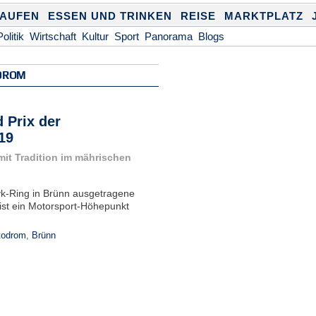
KAUFEN
ESSEN UND TRINKEN
REISE
MARKTPLATZ
Politik
Wirtschaft
Kultur
Sport
Panorama
Blogs
DROM
 Prix der
19
mit Tradition im mährischen
yk-Ring in Brünn ausgetragene
ist ein Motorsport-Höhepunkt
todrom
,
Brünn