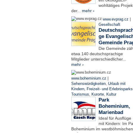
ein ökologisch-
wohltätiges Projek
der...
mehr ›
|
www.evprag.cz
Gesellschaft
Deutschsprach
ge Evangelisc
Gemeinde Pra
Die Gemeinde zäh
etwa 140 deutschsprachige
Mitglieder unterschiedlicher...
mehr ›
|
www.boheminium.cz
Sehenswürdigkeiten
,
Urlaub mit
Kindern
,
Freizeit- und Erlebnisparks
Tourismus
,
Kurorte
,
Kultur
Park
Boheminium,
Marienbad
Ideal für Ausflüge
mit Kindern: Im Pa
Boheminium im westböhmischen.