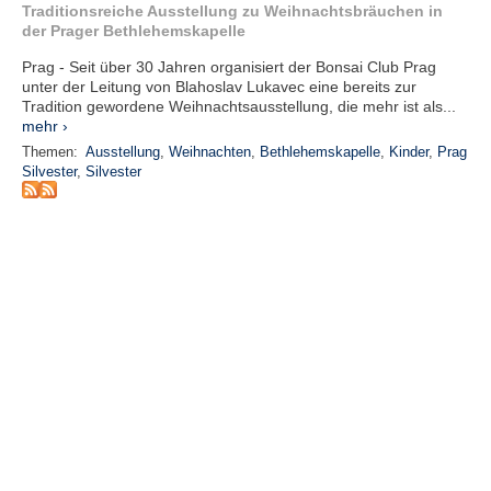
r
Traditionsreiche Ausstellung zu Weihnachtsbräuchen in
e
der Prager Bethlehemskapelle
n
Prag - Seit über 30 Jahren organisiert der Bonsai Club Prag
unter der Leitung von Blahoslav Lukavec eine bereits zur
B
Tradition gewordene Weihnachtsausstellung, die mehr ist als...
E
mehr ›
N
Themen:
Ausstellung
,
Weihnachten
,
Bethlehemskapelle
,
Kinder
,
Prag
U
Silvester
,
Silvester
T
Z
E
R
A
N
M
E
L
D
U
N
G
B