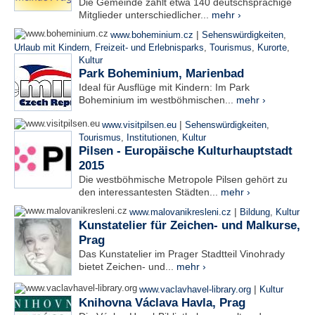
Die Gemeinde zählt etwa 140 deutschsprachige
Mitglieder unterschiedlicher...
mehr ›
|
www.boheminium.cz
Sehenswürdigkeiten
,
Urlaub mit Kindern
,
Freizeit- und Erlebnisparks
,
Tourismus
,
Kurorte
,
Kultur
Park Boheminium, Marienbad
Ideal für Ausflüge mit Kindern: Im Park
Boheminium im westböhmischen...
mehr ›
|
www.visitpilsen.eu
Sehenswürdigkeiten
,
Tourismus
,
Institutionen
,
Kultur
Pilsen - Europäische Kulturhauptstadt
2015
Die westböhmische Metropole Pilsen gehört zu
den interessantesten Städten...
mehr ›
|
www.malovanikresleni.cz
Bildung
,
Kultur
Kunstatelier für Zeichen- und Malkurse,
Prag
Das Kunstatelier im Prager Stadtteil Vinohrady
bietet Zeichen- und...
mehr ›
|
www.vaclavhavel-library.org
Kultur
Knihovna Václava Havla, Prag