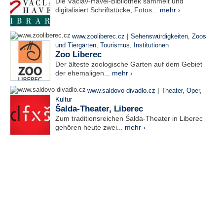
Die Václav-Havel-Bibliothek sammelt und
digitalisiert Schriftstücke, Fotos...
mehr ›
|
www.zooliberec.cz
Sehenswürdigkeiten
,
Zoos
und Tiergärten
,
Tourismus
,
Institutionen
Zoo Liberec
Der älteste zoologische Garten auf dem Gebiet
der ehemaligen...
mehr ›
|
www.saldovo-divadlo.cz
Theater, Oper
,
Kultur
Šalda-Theater, Liberec
Zum traditionsreichen Šalda-Theater in Liberec
gehören heute zwei...
mehr ›