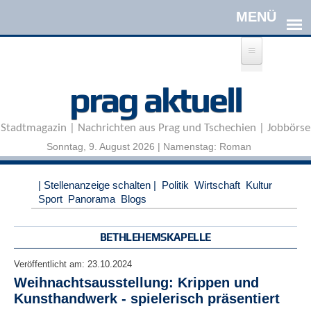
Direkt zum Inhalt
A
prag aktuell
n
m
e
Stadtmagazin | Nachrichten aus Prag und Tschechien | Jobbörse
l
d
Sonntag, 9. August 2026 | Namenstag: Roman
e
n
|
| Stellenanzeige schalten |
Politik
Wirtschaft
Kultur
R
Sport
Panorama
Blogs
e
g
i
BETHLEHEMSKAPELLE
s
t
Veröffentlicht am:
23.10.2024
r
Weihnachtsausstellung: Krippen und
i
Kunsthandwerk - spielerisch präsentiert
e