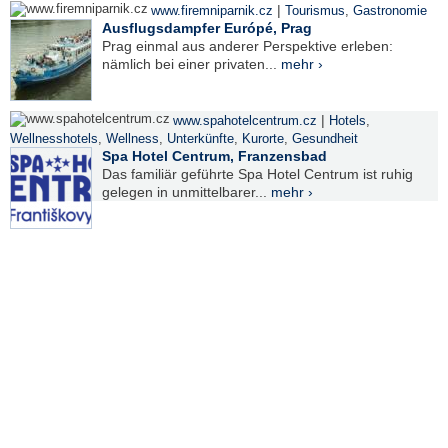
|
www.firemniparnik.cz
Tourismus
,
Gastronomie
Ausflugsdampfer Európé, Prag
Prag einmal aus anderer Perspektive erleben:
nämlich bei einer privaten...
mehr ›
|
www.spahotelcentrum.cz
Hotels
,
Wellnesshotels
,
Wellness
,
Unterkünfte
,
Kurorte
,
Gesundheit
Spa Hotel Centrum, Franzensbad
Das familiär geführte Spa Hotel Centrum ist ruhig
gelegen in unmittelbarer...
mehr ›