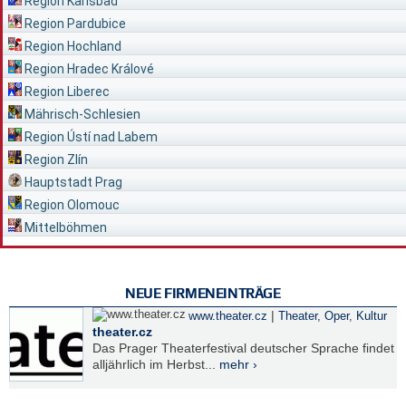
Region Karlsbad
Region Pardubice
Region Hochland
Region Hradec Králové
Region Liberec
Mährisch-Schlesien
Region Ústí nad Labem
Region Zlín
Hauptstadt Prag
Region Olomouc
Mittelböhmen
NEUE FIRMENEINTRÄGE
|
www.theater.cz
Theater, Oper
,
Kultur
theater.cz
Das Prager Theaterfestival deutscher Sprache findet
alljährlich im Herbst...
mehr ›