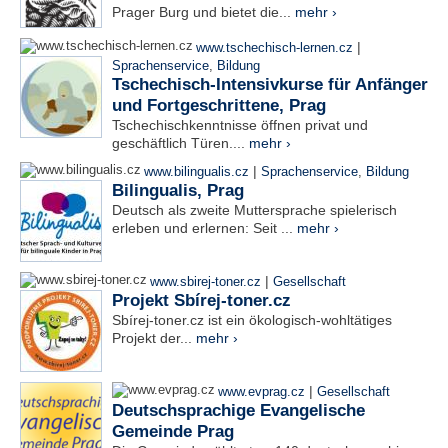
Prager Burg und bietet die...
mehr ›
|
www.tschechisch-lernen.cz
Sprachenservice
,
Bildung
Tschechisch-Intensivkurse für Anfänger
und Fortgeschrittene, Prag
Tschechischkenntnisse öffnen privat und
geschäftlich Türen....
mehr ›
|
www.bilingualis.cz
Sprachenservice
,
Bildung
Bilingualis, Prag
Deutsch als zweite Muttersprache spielerisch
erleben und erlernen: Seit ...
mehr ›
|
www.sbirej-toner.cz
Gesellschaft
Projekt Sbírej-toner.cz
Sbírej-toner.cz ist ein ökologisch-wohltätiges
Projekt der...
mehr ›
|
www.evprag.cz
Gesellschaft
Deutschsprachige Evangelische
Gemeinde Prag