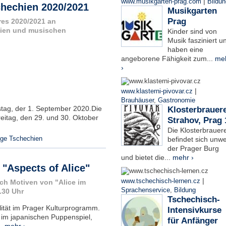
|
www.musikgarten-prag.com
Bildun
chechien 2020/2021
Musikgarten
Prag
res 2020/2021 an
sien und musischen
Kinder sind von
Musik fasziniert u
haben eine
angeborene Fähigkeit zum...
me
›
|
www.klasterni-pivovar.cz
Brauhäuser
,
Gastronomie
tag, der 1. September 2020.Die
Klosterbrauere
reitag, den 29. und 30. Oktober
Strahov, Prag 
Die Klosterbrauere
age Tschechien
befindet sich unwe
der Prager Burg
und bietet die...
mehr ›
 "Aspects of Alice"
|
www.tschechisch-lernen.cz
ch Motiven von "Alice im
Sprachenservice
,
Bildung
.30 Uhr
Tschechisch-
lität im Prager Kulturprogramm.
Intensivkurse
 im japanischen Puppenspiel,
für Anfänger