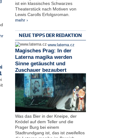
g
ist ein klassisches Schwarzes
Theaterstück nach Motiven von
Lewis Carolls Erfolgsroman.
mehr ›
nd
NEUE TIPPS DER REDAKTION
hr
www.laterna.cz
Magisches Prag: In der
Laterna magika werden
Sinne getäuscht und
i
Zuschauer bezaubert
1
i
it
Was das Bier in der Kneipe, der
Knödel auf dem Teller und die
Prager Burg bei einem
Stadtrundgang ist, das ist zweifellos