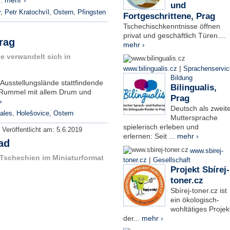
..
mehr ›
und
r
,
Petr Kratochvíl
,
Ostern
,
Pfingsten
Fortgeschrittene, Prag
Tschechischkenntnisse öffnen
privat und geschäftlich Türen....
rag
mehr ›
e verwandelt sich in
|
www.bilingualis.cz
Sprachenservic
Bildung
 Ausstellungslände stattfindende
Bilingualis,
d Rummel mit allem Drum und
Prag
›
Deutsch als zweit
ales
,
Holešovice
,
Ostern
Muttersprache
spielerisch erleben und
|
Veröffentlicht am:
5.6.2019
erlernen: Seit ...
mehr ›
ad
www.sbirej-
: Tschechien im Miniaturformat
|
toner.cz
Gesellschaft
Projekt Sbírej-
toner.cz
Sbírej-toner.cz ist
ein ökologisch-
wohltätiges Projek
der...
mehr ›