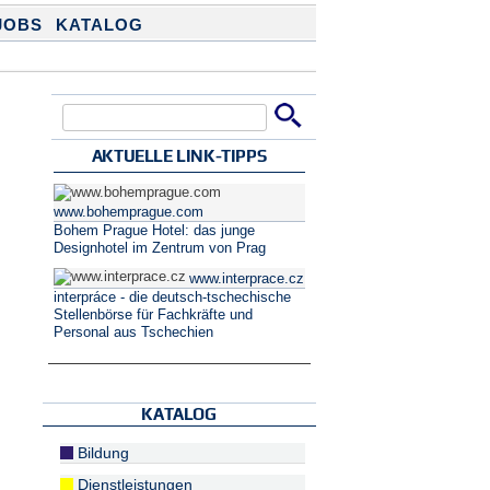
JOBS
KATALOG
Suche
Suchformular
AKTUELLE LINK-TIPPS
www.bohemprague.com
Bohem Prague Hotel: das junge
Designhotel im Zentrum von Prag
www.interprace.cz
interpráce - die deutsch-tschechische
Stellenbörse für Fachkräfte und
Personal aus Tschechien
KATALOG
Bildung
Dienstleistungen