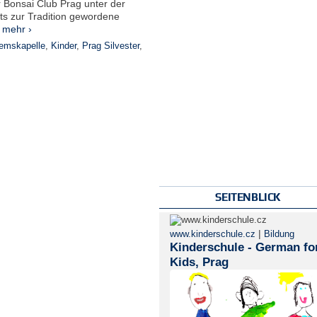
r Bonsai Club Prag unter der
ts zur Tradition gewordene
.
mehr ›
emskapelle
,
Kinder
,
Prag Silvester
,
SEITENBLICK
|
www.kinderschule.cz
Bildung
Kinderschule - German fo
Kids, Prag