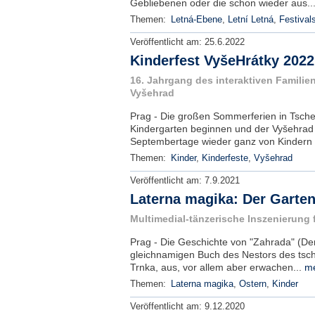
Gebliebenen oder die schon wieder aus..
Themen:
Letná-Ebene
,
Letní Letná
,
Festival
Veröffentlicht am:
25.6.2022
Kinderfest VyšeHrátky 2022
16. Jahrgang des interaktiven Familie
Vyšehrad
Prag - Die großen Sommerferien in Tsche
Kindergarten beginnen und der Vyšehrad w
Septembertage wieder ganz von Kindern 
Themen:
Kinder
,
Kinderfeste
,
Vyšehrad
Veröffentlicht am:
7.9.2021
Laterna magika: Der Garten
Multimedial-tänzerische Inszenierung f
Prag - Die Geschichte von "Zahrada" (Der
gleichnamigen Buch des Nestors des tsche
Trnka, aus, vor allem aber erwachen...
me
Themen:
Laterna magika
,
Ostern
,
Kinder
Veröffentlicht am:
9.12.2020