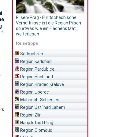
i
Pilsen/Prag - Für tschechische
he
Verhältnisse ist die Region Pilsen
g
so etwas wie ein Flächenstaat...
lt
weiterlesen
Reisetipps
Südmähren
Region Karlsbad
Region Pardubice
,
Region Hochland
Region Hradec Králové
Region Liberec
Mährisch-Schlesien
Region Ústí nad Labem
rk
..
Region Zlín
Hauptstadt Prag
Region Olomouc