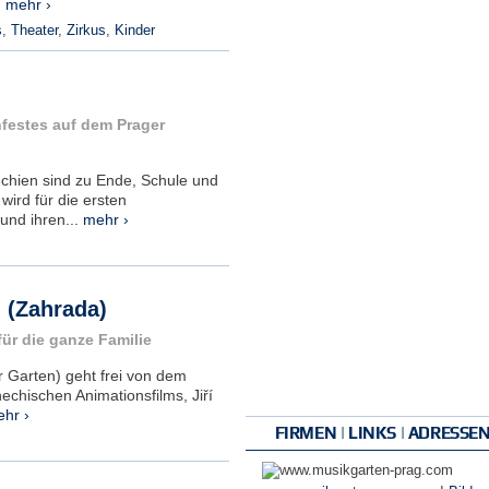
.
mehr ›
s
,
Theater
,
Zirkus
,
Kinder
nfestes auf dem Prager
chien sind zu Ende, Schule und
ird für die ersten
und ihren...
mehr ›
 (Zahrada)
ür die ganze Familie
 Garten) geht frei von dem
chischen Animationsfilms, Jiří
hr ›
FIRMEN | LINKS | ADRESSE