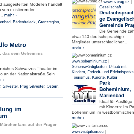
|
www.evprag.cz
 ausgestellten Modellen handelt
Gesellschaft
 von existierenden
Deutschsprach
..
mehr ›
ge Evangelisc
ienbad
,
Bäderdreieck
,
Grenzregion
,
Gemeinde Pra
Die Gemeinde zäh
etwa 140 deutschsprachige
Mitglieder unterschiedlicher...
dlo Metro
mehr ›
g, das sein Geheimnis
|
www.boheminium.cz
Sehenswürdigkeiten
,
Urlaub mit
nsreiches Schwarzes Theater im
Kindern
,
Freizeit- und Erlebnisparks
o an der Nationalstraße.Sein
Tourismus
,
Kurorte
,
Kultur
r ›
Park
r
,
Silvester
,
Prag Silvester
,
Ostern
,
Boheminium,
Marienbad
Ideal für Ausflüge
mit Kindern: Im Pa
lung im
Boheminium im westböhmischen.
eum
mehr ›
 Märchenfans auf der Prager
|
www.visitpilsen.eu