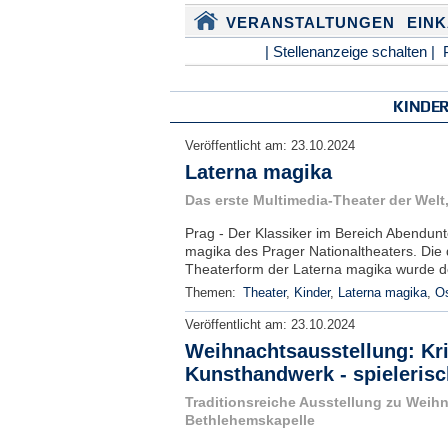
VERANSTALTUNGEN
EIN
| Stellenanzeige schalten |
KINDE
Veröffentlicht am:
23.10.2024
Laterna magika
Das erste Multimedia-Theater der Welt,
Prag - Der Klassiker im Bereich Abendunt
magika des Prager Nationaltheaters. Di
Theaterform der Laterna magika wurde de
Themen:
Theater
,
Kinder
,
Laterna magika
,
Os
Veröffentlicht am:
23.10.2024
Weihnachtsausstellung: Kr
Kunsthandwerk - spielerisc
Traditionsreiche Ausstellung zu Weih
Bethlehemskapelle