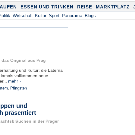
KAUFEN
ESSEN UND TRINKEN
REISE
MARKTPLATZ
Politik
Wirtschaft
Kultur
Sport
Panorama
Blogs
R
 das Original aus Prag
erhaltung und Kultur: die Laterna
e damals vollkommen neue
r...
mehr ›
tern
,
Pfingsten
ippen und
h präsentiert
nachtsbräuchen in der Prager