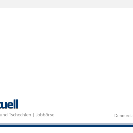
Direkt zum Inhalt
uell
und Tschechien | Jobbörse
Donnersta