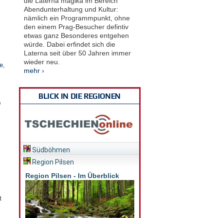
die Laterna magika im Bereich
Abendunterhaltung und Kultur:
nämlich ein Programmpunkt, ohne
den einem Prag-Besucher defintiv
etwas ganz Besonderes entgehen
würde. Dabei erfindet sich die
Laterna seit über 50 Jahren immer
wieder neu.
e
,
mehr ›
BLICK IN DIE REGIONEN
e
Südböhmen
Region Pilsen
Region Pilsen - Im Überblick
t