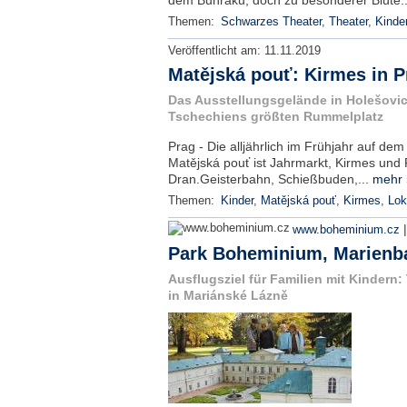
dem Bunraku, doch zu besonderer Blüte.
Themen:
Schwarzes Theater
,
Theater
,
Kinde
Veröffentlicht am:
11.11.2019
Matějská pouť: Kirmes in P
Das Ausstellungsgelände in Holešovic
Tschechiens größten Rummelplatz
Prag - Die alljährlich im Frühjahr auf dem
Matějská pouť ist Jahrmarkt, Kirmes un
Dran.Geisterbahn, Schießbuden,...
mehr 
Themen:
Kinder
,
Matějská pouť
,
Kirmes
,
Lok
www.boheminium.cz
Park Boheminium, Marienb
Ausflugsziel für Familien mit Kindern
in Mariánské Lázně