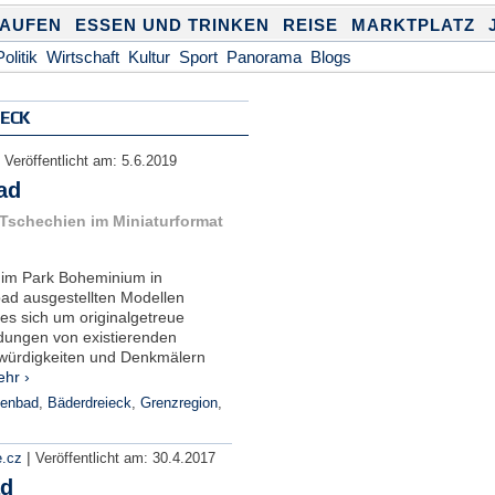
KAUFEN
ESSEN UND TRINKEN
REISE
MARKTPLATZ
Politik
Wirtschaft
Kultur
Sport
Panorama
Blogs
IECK
|
Veröffentlicht am:
5.6.2019
ad
: Tschechien im Miniaturformat
 im Park Boheminium in
ad ausgestellten Modellen
es sich um originalgetreue
dungen von existierenden
ürdigkeiten und Denkmälern
hr ›
ienbad
,
Bäderdreieck
,
Grenzregion
,
|
e.cz
Veröffentlicht am:
30.4.2017
ad