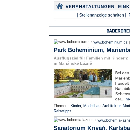
VERANSTALTUNGEN
EIN
| Stellenanzeige schalten |
BÄDERDRE
www.boheminium.cz
Park Boheminium, Marienb
Ausflugsziel für Familien mit Kindern
in Mariánské Lázně
Bei den
Marienb
handelt 
Nachbil
Sehensw
der...
me
Themen:
Kinder
,
Modellbau
,
Architektur
,
Mar
Reisetipps
www.bohemia-lazn
Sanatorium Kriváň, Karlsb