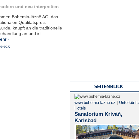
odern und neu interpretiert
hmen Bohemia-lázně AG, das
tionalen Qualitätspreis
rde, knüpft an die traditionelle
ehandlung an und ist
ehr ›
eieck
SEITENBLICK
|
www.bohemia-lazne.cz
Unterkünft
Hotels
Sanatorium Kriváň,
Karlsbad