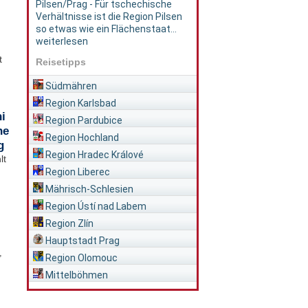
Pilsen/Prag - Für tschechische
Verhältnisse ist die Region Pilsen
so etwas wie ein Flächenstaat...
weiterlesen
t
Reisetipps
Südmähren
Region Karlsbad
i
Region Pardubice
he
Region Hochland
g
Region Hradec Králové
lt
Region Liberec
Mährisch-Schlesien
Region Ústí nad Labem
Region Zlín
Hauptstadt Prag
,
Region Olomouc
Mittelböhmen