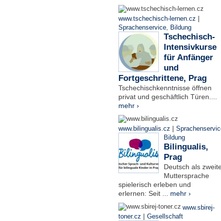
|
www.tschechisch-lernen.cz
Sprachenservice
,
Bildung
Tschechisch-
Intensivkurse
für Anfänger
und
Fortgeschrittene, Prag
Tschechischkenntnisse öffnen
privat und geschäftlich Türen....
mehr ›
|
www.bilingualis.cz
Sprachenservic
Bildung
Bilingualis,
Prag
Deutsch als zweit
Muttersprache
spielerisch erleben und
erlernen: Seit ...
mehr ›
www.sbirej-
|
toner.cz
Gesellschaft