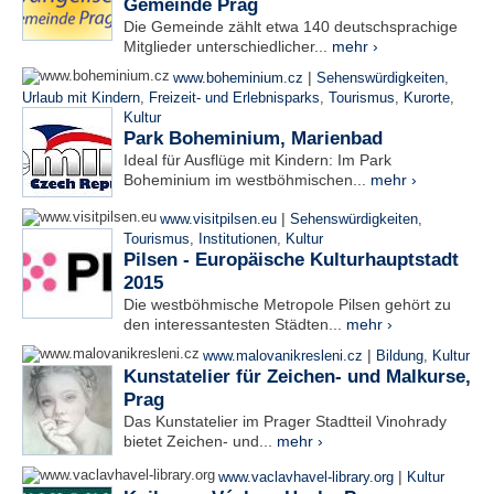
Gemeinde Prag
Die Gemeinde zählt etwa 140 deutschsprachige
Mitglieder unterschiedlicher...
mehr ›
|
www.boheminium.cz
Sehenswürdigkeiten
,
Urlaub mit Kindern
,
Freizeit- und Erlebnisparks
,
Tourismus
,
Kurorte
,
Kultur
Park Boheminium, Marienbad
Ideal für Ausflüge mit Kindern: Im Park
Boheminium im westböhmischen...
mehr ›
|
www.visitpilsen.eu
Sehenswürdigkeiten
,
Tourismus
,
Institutionen
,
Kultur
Pilsen - Europäische Kulturhauptstadt
2015
Die westböhmische Metropole Pilsen gehört zu
den interessantesten Städten...
mehr ›
|
www.malovanikresleni.cz
Bildung
,
Kultur
Kunstatelier für Zeichen- und Malkurse,
Prag
Das Kunstatelier im Prager Stadtteil Vinohrady
bietet Zeichen- und...
mehr ›
|
www.vaclavhavel-library.org
Kultur