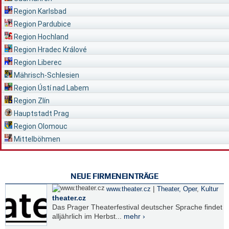
Region Karlsbad
Region Pardubice
Region Hochland
Region Hradec Králové
Region Liberec
Mährisch-Schlesien
Region Ústí nad Labem
Region Zlín
Hauptstadt Prag
Region Olomouc
Mittelböhmen
NEUE FIRMENEINTRÄGE
|
www.theater.cz
Theater, Oper
,
Kultur
theater.cz
Das Prager Theaterfestival deutscher Sprache findet
alljährlich im Herbst...
mehr ›