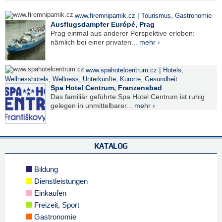
|
www.firemniparnik.cz
Tourismus
,
Gastronomie
Ausflugsdampfer Európé, Prag
Prag einmal aus anderer Perspektive erleben:
nämlich bei einer privaten...
mehr ›
|
www.spahotelcentrum.cz
Hotels
,
Wellnesshotels
,
Wellness
,
Unterkünfte
,
Kurorte
,
Gesundheit
Spa Hotel Centrum, Franzensbad
Das familiär geführte Spa Hotel Centrum ist ruhig
gelegen in unmittelbarer...
mehr ›
KATALOG
Bildung
Dienstleistungen
Einkaufen
Freizeit, Sport
Gastronomie