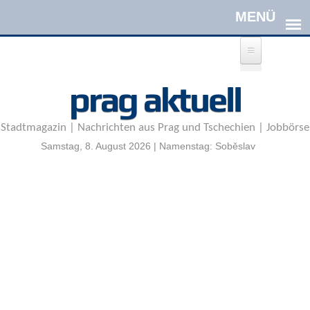
Direkt zum Inhalt
A
prag aktuell
n
m
e
Stadtmagazin | Nachrichten aus Prag und Tschechien | Jobbörse
l
d
Samstag, 8. August 2026 | Namenstag: Soběslav
e
n
|
R
e
g
i
s
t
r
i
e