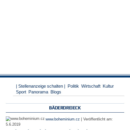
r
e
n
B
E
N
U
T
Z
E
R
A
N
M
| Stellenanzeige schalten |
Politik
Wirtschaft
Kultur
E
Sport
Panorama
Blogs
L
D
U
BÄDERDREIECK
N
G
|
www.boheminium.cz
Veröffentlicht am:
5.6.2019
B