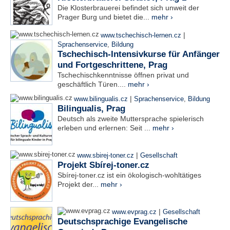
Die Klosterbrauerei befindet sich unweit der
Prager Burg und bietet die...
mehr ›
|
www.tschechisch-lernen.cz
Sprachenservice
,
Bildung
Tschechisch-Intensivkurse für Anfänger
und Fortgeschrittene, Prag
Tschechischkenntnisse öffnen privat und
geschäftlich Türen....
mehr ›
|
www.bilingualis.cz
Sprachenservice
,
Bildung
Bilingualis, Prag
Deutsch als zweite Muttersprache spielerisch
erleben und erlernen: Seit ...
mehr ›
|
www.sbirej-toner.cz
Gesellschaft
Projekt Sbírej-toner.cz
Sbírej-toner.cz ist ein ökologisch-wohltätiges
Projekt der...
mehr ›
|
www.evprag.cz
Gesellschaft
Deutschsprachige Evangelische