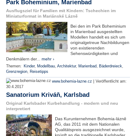
Park Boheminium, Marienbad
e
Ausflugsziel für Familien mit Kindern: Tschechien im
n
Miniaturformat in Mariánské Lázně
u
t
Bei den im Park Boheminium
z
in Marienbad ausgestellten
e
Modellen handelt es sich um
r
originalgetreue Nachbildungen
n
von existierenden
a
Sehenswürdigkeiten und
m
Denkmälern der...
mehr ›
e
*
Themen:
Kinder
,
Modellbau
,
Architektur
,
Marienbad
,
Bäderdreieck
,
Grenzregion
,
Reisetipps
|
www.bohemia-lazne.cz
Veröffentlicht am:
P
30.4.2017
a
Sanatorium Kriváň, Karlsbad
s
s
Original Karlsbader Kurbehandlung - modern und neu
w
interpretiert
o
r
Das Kurunternehmen Bohemia-lázně
t
AG, das 2011 mit dem Nationalen
*
Qualitätspreis ausgezeichnet wurde,
knüpft an die traditionelle Karlsbader