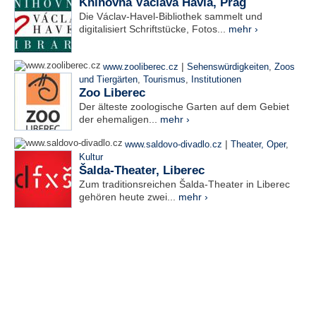
Knihovna Václava Havla, Prag
Die Václav-Havel-Bibliothek sammelt und
digitalisiert Schriftstücke, Fotos...
mehr ›
|
www.zooliberec.cz
Sehenswürdigkeiten
,
Zoos
und Tiergärten
,
Tourismus
,
Institutionen
Zoo Liberec
Der älteste zoologische Garten auf dem Gebiet
der ehemaligen...
mehr ›
|
www.saldovo-divadlo.cz
Theater, Oper
,
Kultur
Šalda-Theater, Liberec
Zum traditionsreichen Šalda-Theater in Liberec
gehören heute zwei...
mehr ›