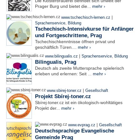
Die Klosterbrauerei befindet sich unweit der
Prager Burg und bietet die...
mehr ›
|
www.tschechisch-lernen.cz
Sprachenservice
,
Bildung
Tschechisch-Intensivkurse für Anfänger
und Fortgeschrittene, Prag
Tschechischkenntnisse öffnen privat und
geschäftlich Türen....
mehr ›
|
www.bilingualis.cz
Sprachenservice
,
Bildung
Bilingualis, Prag
Deutsch als zweite Muttersprache spielerisch
erleben und erlernen: Seit ...
mehr ›
|
www.sbirej-toner.cz
Gesellschaft
Projekt Sbírej-toner.cz
Sbírej-toner.cz ist ein ökologisch-wohltätiges
Projekt der...
mehr ›
|
www.evprag.cz
Gesellschaft
Deutschsprachige Evangelische
Gemeinde Prag