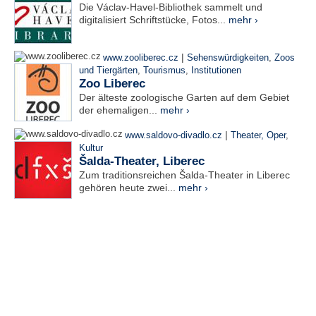
Die Václav-Havel-Bibliothek sammelt und
digitalisiert Schriftstücke, Fotos...
mehr ›
|
www.zooliberec.cz
Sehenswürdigkeiten
,
Zoos
und Tiergärten
,
Tourismus
,
Institutionen
Zoo Liberec
Der älteste zoologische Garten auf dem Gebiet
der ehemaligen...
mehr ›
|
www.saldovo-divadlo.cz
Theater, Oper
,
Kultur
Šalda-Theater, Liberec
Zum traditionsreichen Šalda-Theater in Liberec
gehören heute zwei...
mehr ›