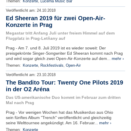
Themen:
Konzerte
,
Lucerna Music Bar
Veröffentlicht am:
24.10.2018
Ed Sheeran 2019 für zwei Open-Air-
Konzerte in Prag
Megastar tritt Anfang Juli unter freiem Himmel auf dem
Flugplatz in Prag-Letňany auf
Prag - Am 7. und 8. Juli 2019 ist es wieder soweit: Der
preisgekrönte Singer-Songwriter Ed Sheeran kommt nach Prag
und wird sogar gleich zwei Open-Air-Konzerte auf dem...
mehr ›
Themen:
Konzerte
,
Rockfestivals
,
Open-Air
Veröffentlicht am:
23.10.2018
The Bandito Tour: Twenty One Pilots 2019
in der O2 Aréna
Das US-amerikanische Duo kommt im Februar zum dritten
Mal nach Prag
Prag - Vor wenigen Wochen hat das Musikerduo aus Ohio
sein fünftes Album "Trench" veröffentlicht und gleichzeitig
seine Welttournee angekündigt. Am 16. Februar...
mehr ›
Themen:
Konzerte