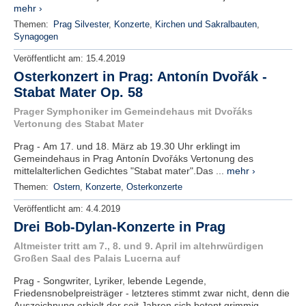
mehr ›
Themen:
Prag Silvester
,
Konzerte
,
Kirchen und Sakralbauten
,
Synagogen
Veröffentlicht am:
15.4.2019
Osterkonzert in Prag: Antonín Dvořák -
Stabat Mater Op. 58
Prager Symphoniker im Gemeindehaus mit Dvořáks
Vertonung des Stabat Mater
Prag - Am 17. und 18. März ab 19.30 Uhr erklingt im
Gemeindehaus in Prag Antonín Dvořáks Vertonung des
mittelalterlichen Gedichtes "Stabat mater".Das ...
mehr ›
Themen:
Ostern
,
Konzerte
,
Osterkonzerte
Veröffentlicht am:
4.4.2019
Drei Bob-Dylan-Konzerte in Prag
Altmeister tritt am 7., 8. und 9. April im altehrwürdigen
Großen Saal des Palais Lucerna auf
Prag - Songwriter, Lyriker, lebende Legende,
Friedensnobelpreisträger - letzteres stimmt zwar nicht, denn die
Auszeichnung erhielt der seit Jahren sich betont grimmig