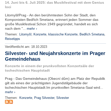
r
14. Juni bis 6. Juli 2025: das Musikfestival mit dem Genius
e
loci
n
Litomyšl/Prag - An den berühmtesten Sohn der Stadt, den
Komponisten Bedřich Smetana, erinnert jeden Sommer das
B
große Musikfestival.Schon 1949 gegründet, handelt es sich
E
nach dem "...
mehr ›
N
Themen:
Litomyšl
,
Konzerte
,
klassische Konzerte
,
Bedřich Smetana
,
U
Reisetipps
T
Z
Veröffentlicht am:
18.10.2023
E
Silvester- und Neujahrskonzerte im Prager
R
Gemeindehaus
A
Konzerte in einem der prunkvollsten Konzertsäle der
N
tschechischen Hauptstadt
M
E
Prag - Das Gemeindehaus (Obecní dům) am Platz der Republik
L
gilt als eines der prächtigsten Jugendstilgebäude der
D
tschechischen Hauptstadt.Im prunkvollen Smetana-Saal wird...
U
mehr ›
N
Themen:
Konzerte
,
Prag Silvester
,
Silvester
G
B