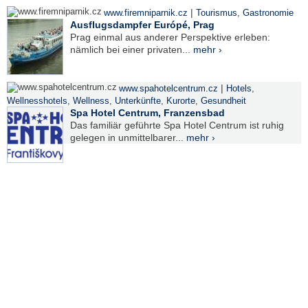
|
www.firemniparnik.cz
Tourismus
,
Gastronomie
Ausflugsdampfer Európé, Prag
Prag einmal aus anderer Perspektive erleben:
nämlich bei einer privaten...
mehr ›
|
www.spahotelcentrum.cz
Hotels
,
Wellnesshotels
,
Wellness
,
Unterkünfte
,
Kurorte
,
Gesundheit
Spa Hotel Centrum, Franzensbad
Das familiär geführte Spa Hotel Centrum ist ruhig
gelegen in unmittelbarer...
mehr ›