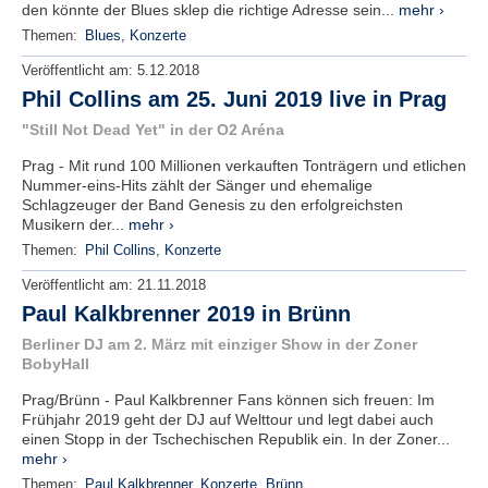
den könnte der Blues sklep die richtige Adresse sein...
mehr ›
Themen:
Blues
,
Konzerte
Veröffentlicht am:
5.12.2018
Phil Collins am 25. Juni 2019 live in Prag
"Still Not Dead Yet" in der O2 Aréna
Prag - Mit rund 100 Millionen verkauften Tonträgern und etlichen
Nummer-eins-Hits zählt der Sänger und ehemalige
Schlagzeuger der Band Genesis zu den erfolgreichsten
Musikern der...
mehr ›
Themen:
Phil Collins
,
Konzerte
Veröffentlicht am:
21.11.2018
Paul Kalkbrenner 2019 in Brünn
Berliner DJ am 2. März mit einziger Show in der Zoner
BobyHall
Prag/Brünn - Paul Kalkbrenner Fans können sich freuen: Im
Frühjahr 2019 geht der DJ auf Welttour und legt dabei auch
einen Stopp in der Tschechischen Republik ein. In der Zoner...
mehr ›
Themen:
Paul Kalkbrenner
,
Konzerte
,
Brünn