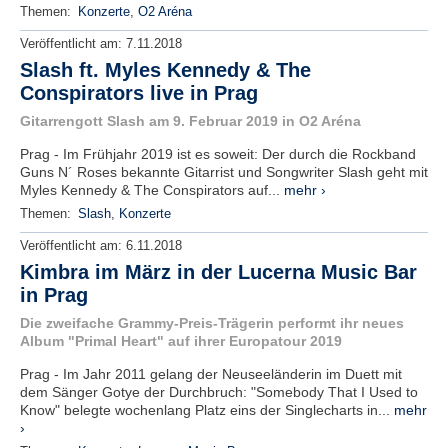
Themen:
Konzerte
,
O2 Aréna
Veröffentlicht am:
7.11.2018
Slash ft. Myles Kennedy & The
Conspirators live in Prag
Gitarrengott Slash am 9. Februar 2019 in O2 Aréna
Prag - Im Frühjahr 2019 ist es soweit: Der durch die Rockband
Guns N´ Roses bekannte Gitarrist und Songwriter Slash geht mit
Myles Kennedy & The Conspirators auf...
mehr ›
Themen:
Slash
,
Konzerte
Veröffentlicht am:
6.11.2018
Kimbra im März in der Lucerna Music Bar
in Prag
Die zweifache Grammy-Preis-Trägerin performt ihr neues
Album "Primal Heart" auf ihrer Europatour 2019
Prag - Im Jahr 2011 gelang der Neuseeländerin im Duett mit
dem Sänger Gotye der Durchbruch: "Somebody That I Used to
Know" belegte wochenlang Platz eins der Singlecharts in...
mehr
›