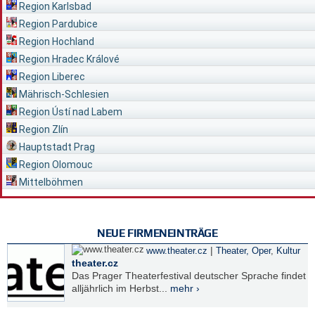
Region Karlsbad
Region Pardubice
Region Hochland
Region Hradec Králové
Region Liberec
Mährisch-Schlesien
Region Ústí nad Labem
Region Zlín
Hauptstadt Prag
Region Olomouc
Mittelböhmen
NEUE FIRMENEINTRÄGE
|
www.theater.cz
Theater, Oper
,
Kultur
theater.cz
Das Prager Theaterfestival deutscher Sprache findet
alljährlich im Herbst...
mehr ›