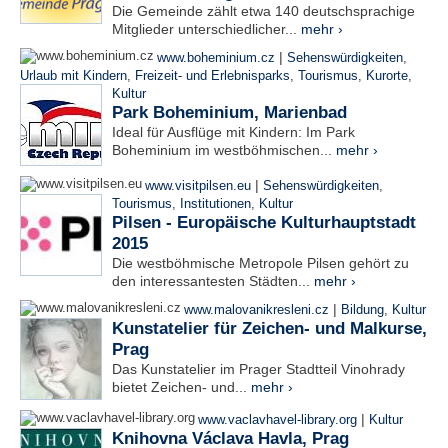
Die Gemeinde zählt etwa 140 deutschsprachige
Mitglieder unterschiedlicher...
mehr ›
|
www.boheminium.cz
Sehenswürdigkeiten
,
Urlaub mit Kindern
,
Freizeit- und Erlebnisparks
,
Tourismus
,
Kurorte
,
Kultur
Park Boheminium, Marienbad
Ideal für Ausflüge mit Kindern: Im Park
Boheminium im westböhmischen...
mehr ›
|
www.visitpilsen.eu
Sehenswürdigkeiten
,
Tourismus
,
Institutionen
,
Kultur
Pilsen - Europäische Kulturhauptstadt
2015
Die westböhmische Metropole Pilsen gehört zu
den interessantesten Städten...
mehr ›
|
www.malovanikresleni.cz
Bildung
,
Kultur
Kunstatelier für Zeichen- und Malkurse,
Prag
Das Kunstatelier im Prager Stadtteil Vinohrady
bietet Zeichen- und...
mehr ›
|
www.vaclavhavel-library.org
Kultur
Knihovna Václava Havla, Prag