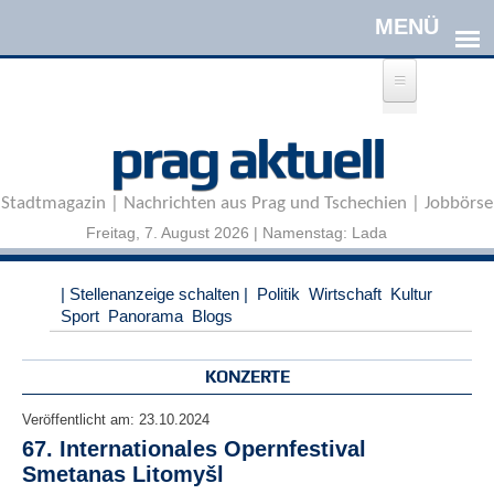
Direkt zum Inhalt
A
prag aktuell
n
m
e
Stadtmagazin | Nachrichten aus Prag und Tschechien | Jobbörse
l
d
Freitag, 7. August 2026 | Namenstag: Lada
e
n
|
| Stellenanzeige schalten |
Politik
Wirtschaft
Kultur
R
Sport
Panorama
Blogs
e
g
i
KONZERTE
s
t
Veröffentlicht am:
23.10.2024
r
67. Internationales Opernfestival
i
Smetanas Litomyšl
e