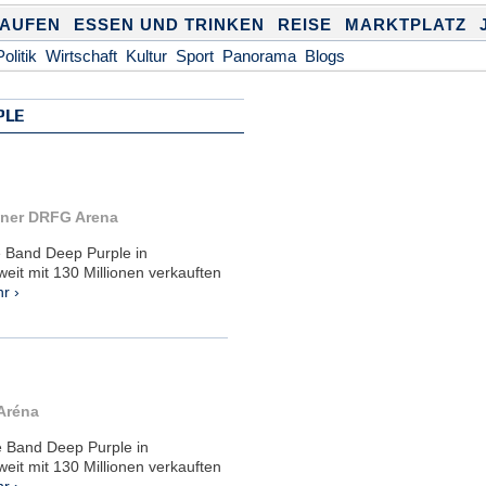
KAUFEN
ESSEN UND TRINKEN
REISE
MARKTPLATZ
Politik
Wirtschaft
Kultur
Sport
Panorama
Blogs
PLE
ünner DRFG Arena
ie Band Deep Purple in
it mit 130 Millionen verkauften
r ›
Aréna
ie Band Deep Purple in
it mit 130 Millionen verkauften