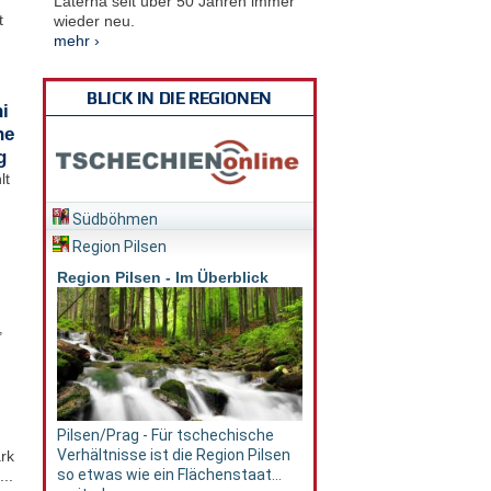
Laterna seit über 50 Jahren immer
t
wieder neu.
mehr ›
BLICK IN DIE REGIONEN
i
he
g
lt
Südböhmen
Region Pilsen
Region Pilsen - Im Überblick
,
Pilsen/Prag - Für tschechische
Verhältnisse ist die Region Pilsen
rk
so etwas wie ein Flächenstaat...
..