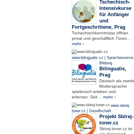
Tschechisch-
Intensivkurse
für Anfänger
und
Fortgeschrittene, Prag
Tschechischkenntnisse öffnen
privat und geschäftlich Türen....
mehr ›
|
www.bilingualis.cz
Sprachenservic
Bildung
Bilingualis,
Prag
Deutsch als zweit
Muttersprache
spielerisch erleben und
erlernen: Seit ...
mehr ›
www.sbirej-
|
toner.cz
Gesellschaft
Projekt Sbírej-
toner.cz
Sbírej-toner.cz ist