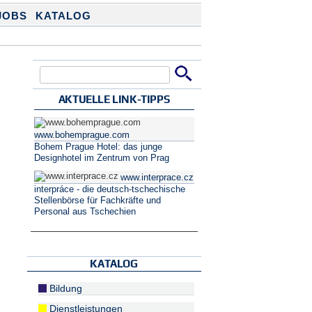
JOBS
KATALOG
Suche
Suchformular
AKTUELLE LINK-TIPPS
www.bohemprague.com
Bohem Prague Hotel: das junge
Designhotel im Zentrum von Prag
www.interprace.cz
interpráce - die deutsch-tschechische
Stellenbörse für Fachkräfte und
Personal aus Tschechien
KATALOG
Bildung
Dienstleistungen