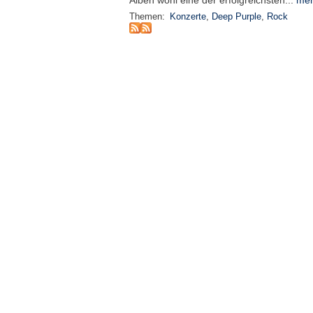
Alben wohl eine der erfolgreichsten...
meh
Themen:
Konzerte
,
Deep Purple
,
Rock