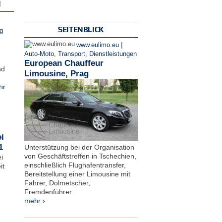
N
SEITENBLICK
g
|
www.eulimo.eu
Auto-Moto, Transport
,
Dienstleistungen
European Chauffeur
nd
Limousine, Prag
hr
i
1
Unterstützung bei der Organisation
von Geschäftstreffen in Tschechien,
i
einschließlich Flughafentransfer,
it
Bereitstellung einer Limousine mit
Fahrer, Dolmetscher,
Fremdenführer.
mehr ›