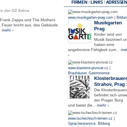
FIRMEN | LINKS | ADRESSE
in der O2 Aréna
|
www.musikgarten-prag.com
Bildun
: Frank Zappa und The Mothers
Musikgarten
, Feuer bricht aus, das Gebäude
Prag
.
mehr ›
Kinder sind von
Musik fasziniert u
haben eine
angeborene Fähigkeit zum...
me
›
|
www.klasterni-pivovar.cz
Brauhäuser
,
Gastronomie
Klosterbrauere
Strahov, Prag 
Die Klosterbrauere
befindet sich unwe
der Prager Burg
und bietet die...
mehr ›
|
www.tschechisch-lernen.cz
Sprachenservice
,
Bildung