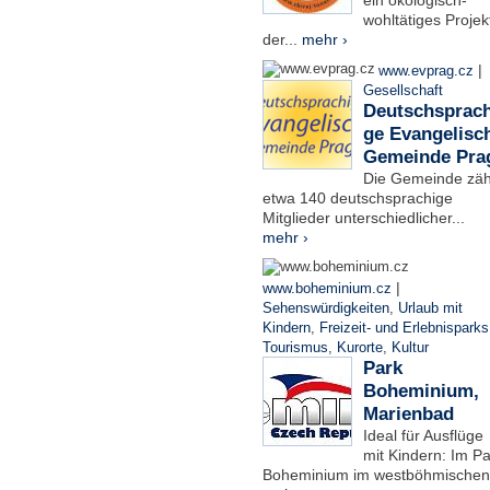
ein ökologisch-
wohltätiges Projek
der...
mehr ›
|
www.evprag.cz
Gesellschaft
Deutschsprach
ge Evangelisc
Gemeinde Pra
Die Gemeinde zäh
etwa 140 deutschsprachige
Mitglieder unterschiedlicher...
mehr ›
|
www.boheminium.cz
Sehenswürdigkeiten
,
Urlaub mit
Kindern
,
Freizeit- und Erlebnisparks
Tourismus
,
Kurorte
,
Kultur
Park
Boheminium,
Marienbad
Ideal für Ausflüge
mit Kindern: Im Pa
Boheminium im westböhmischen.