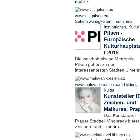
mehr ›
|
www.visitpilsen.eu
Sehenswürdigkeiten
,
Tourismus
,
Institutionen
,
Kultur
Pilsen -
Europäische
Kulturhauptst
t 2015
Die westböhmische Metropole
Pilsen gehört zu den
interessantesten Städten...
mehr
|
www.malovanikresleni.cz
Bildung
,
Kultur
Kunstatelier f
Zeichen- und
Malkurse, Pra
Das Kunstatelier 
Prager Stadtteil Vinohrady bietet
Zeichen- und...
mehr ›