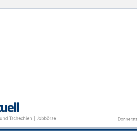
Direkt zum Inhalt
uell
und Tschechien | Jobbörse
Donnersta