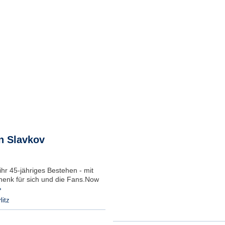
n Slavkov
ihr 45-jähriges Bestehen - mit
enk für sich und die Fans.Now
›
litz