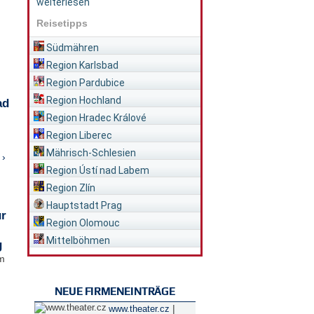
weiterlesen
Reisetipps
Südmähren
Region Karlsbad
Region Pardubice
Region Hochland
ad
Region Hradec Králové
Region Liberec
Mährisch-Schlesien
 ›
Region Ústí nad Labem
Region Zlín
Hauptstadt Prag
ür
Region Olomouc
Mittelböhmen
g
im
NEUE FIRMENEINTRÄGE
|
www.theater.cz