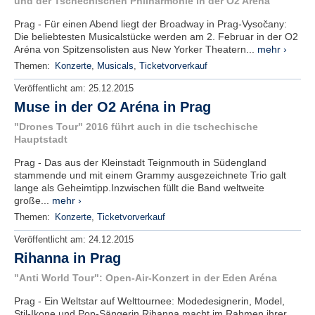
und der Tschechischen Philharmonie in der O2 Aréna
Prag - Für einen Abend liegt der Broadway in Prag-Vysočany:
Die beliebtesten Musicalstücke werden am 2. Februar in der O2
Aréna von Spitzensolisten aus New Yorker Theatern...
mehr ›
Themen:
Konzerte
,
Musicals
,
Ticketvorverkauf
Veröffentlicht am:
25.12.2015
Muse in der O2 Aréna in Prag
"Drones Tour" 2016 führt auch in die tschechische
Hauptstadt
Prag - Das aus der Kleinstadt Teignmouth in Südengland
stammende und mit einem Grammy ausgezeichnete Trio galt
lange als Geheimtipp.Inzwischen füllt die Band weltweite
große...
mehr ›
Themen:
Konzerte
,
Ticketvorverkauf
Veröffentlicht am:
24.12.2015
Rihanna in Prag
"Anti World Tour": Open-Air-Konzert in der Eden Aréna
Prag - Ein Weltstar auf Welttournee: Modedesignerin, Model,
Stil-Ikone und Pop-Sängerin Rihanna macht im Rahmen ihrer