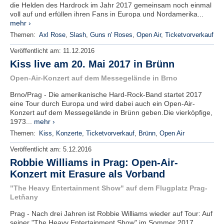
die Helden des Hardrock im Jahr 2017 gemeinsam noch einmal
voll auf und erfüllen ihren Fans in Europa und Nordamerika...
mehr ›
Themen:
Axl Rose
,
Slash
,
Guns n' Roses
,
Open Air
,
Ticketvorverkauf
Veröffentlicht am:
11.12.2016
Kiss live am 20. Mai 2017 in Brünn
Open-Air-Konzert auf dem Messegelände in Brno
Brno/Prag - Die amerikanische Hard-Rock-Band startet 2017
eine Tour durch Europa und wird dabei auch ein Open-Air-
Konzert auf dem Messegelände in Brünn geben.Die vierköpfige,
1973...
mehr ›
Themen:
Kiss
,
Konzerte
,
Ticketvorverkauf
,
Brünn
,
Open Air
Veröffentlicht am:
5.12.2016
Robbie Williams in Prag: Open-Air-
Konzert mit Erasure als Vorband
"The Heavy Entertainment Show" auf dem Flugplatz Prag-
Letňany
Prag - Nach drei Jahren ist Robbie Williams wieder auf Tour: Auf
seiner "The Heavy Entertainment Show" im Sommer 2017