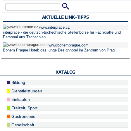
Suche
Suchformular
AKTUELLE LINK-TIPPS
www.interprace.cz
interpráce - die deutsch-tschechische Stellenbörse für Fachkräfte und
Personal aus Tschechien
www.bohemprague.com
Bohem Prague Hotel: das junge Designhotel im Zentrum von Prag
KATALOG
Bildung
Dienstleistungen
Einkaufen
Freizeit, Sport
Gastronomie
Gesellschaft