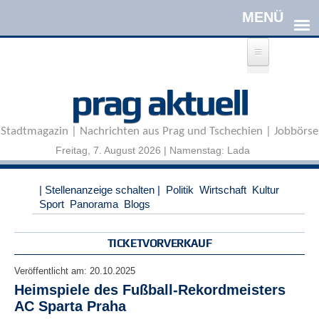
Direkt zum Inhalt
A
prag aktuell
n
m
e
Stadtmagazin | Nachrichten aus Prag und Tschechien | Jobbörse
l
d
Freitag, 7. August 2026 | Namenstag: Lada
e
n
|
| Stellenanzeige schalten |
Politik
Wirtschaft
Kultur
R
Sport
Panorama
Blogs
e
g
i
TICKETVORVERKAUF
s
t
Veröffentlicht am:
20.10.2025
r
Heimspiele des Fußball-Rekordmeisters
i
AC Sparta Praha
e