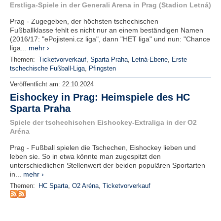
r
Erstliga-Spiele in der Generali Arena in Prag (Stadion Letná)
e
n
Prag - Zugegeben, der höchsten tschechischen
Fußballklasse fehlt es nicht nur an einem beständigen Namen
(2016/17: "ePojisteni.cz liga", dann "HET liga" und nun: "Chance
B
liga...
mehr ›
E
Themen:
Ticketvorverkauf
,
Sparta Praha
,
Letná-Ebene
,
Erste
N
tschechische Fußball-Liga
,
Pfingsten
U
T
Veröffentlicht am:
22.10.2024
Z
Eishockey in Prag: Heimspiele des HC
E
Sparta Praha
R
Spiele der tschechischen Eishockey-Extraliga in der O2
A
Aréna
N
M
Prag - Fußball spielen die Tschechen, Eishockey lieben und
E
leben sie. So in etwa könnte man zugespitzt den
L
unterschiedlichen Stellenwert der beiden populären Sportarten
D
in...
mehr ›
U
Themen:
HC Sparta
,
O2 Aréna
,
Ticketvorverkauf
N
G
B