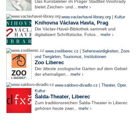
Das Kunstatelier im Prager Stadtteil Vinohrady
bietet Zeichen- und...
mehr ›
|
www.vaclavhavel-library.org
Kultur
Knihovna Václava Havla, Prag
Die Václav-Havel-Bibliothek sammelt und
digitalisiert Schriftstücke, Fotos...
mehr ›
|
www.zooliberec.cz
Sehenswürdigkeiten
,
Zoos
und Tiergärten
,
Tourismus
,
Institutionen
Zoo Liberec
Der älteste zoologische Garten auf dem Gebiet
der ehemaligen...
mehr ›
|
www.saldovo-divadlo.cz
Theater, Oper
,
Kultur
Šalda-Theater, Liberec
Zum traditionsreichen Šalda-Theater in Liberec
gehören heute zwei...
mehr ›