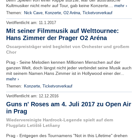
beim Spielen von einer Klippe stürzte, war der australische
Kultmusiker nicht mehr auf Tour, gab keine Konzerte....
mehr ›
Themen:
Nick Cave
,
Konzerte
,
O2 Aréna
,
Ticketvorverkauf
Veröffentlicht am:
11.1.2017
Mit seiner Filmmusik auf Welttournee:
Hans Zimmer der Prager O2 Aréna
Oscarpreisträger wird begleitet von Orchester und großem
Chor
Prag - Seine Melodien kennen Millionen Menschen auf der
ganzen Welt, doch längst nicht jeder verbindet seine Musik auch
mit seinem Namen.Hans Zimmer ist in Hollywood einer der...
mehr ›
Themen:
Konzerte
,
Ticketvorverkauf
Veröffentlicht am:
12.12.2016
Guns n' Roses am 4. Juli 2017 zu Open Air
in Prag
Wiedervereinigte Hardrock-Legende spielt auf dem
Flugplatz Letiště Letňany
Prag - Entgegen des Tournamens "Not in this Lifetime" drehen