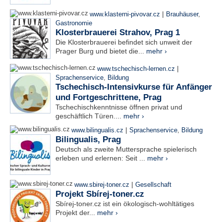
|
www.klasterni-pivovar.cz
Brauhäuser
,
Gastronomie
Klosterbrauerei Strahov, Prag 1
Die Klosterbrauerei befindet sich unweit der
Prager Burg und bietet die...
mehr ›
|
www.tschechisch-lernen.cz
Sprachenservice
,
Bildung
Tschechisch-Intensivkurse für Anfänger
und Fortgeschrittene, Prag
Tschechischkenntnisse öffnen privat und
geschäftlich Türen....
mehr ›
|
www.bilingualis.cz
Sprachenservice
,
Bildung
Bilingualis, Prag
Deutsch als zweite Muttersprache spielerisch
erleben und erlernen: Seit ...
mehr ›
|
www.sbirej-toner.cz
Gesellschaft
Projekt Sbírej-toner.cz
Sbírej-toner.cz ist ein ökologisch-wohltätiges
Projekt der...
mehr ›