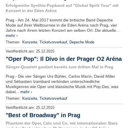
Erfolgreiche Synthie-Popband auf "Global Spirit Tour" mit
Konzert in der Eden Aréna
Prag - Am 24. Mai 2017 kommt die britische Band Depeche
Mode auf ihrer Welttournee in die Eden Aréna nach Prag, vier
Jahre nach ihrem letzten Konzert am selben Ort. Die aktuelle...
mehr ›
Themen:
Konzerte
,
Ticketvorverkauf
,
Depeche Mode
Veröffentlicht am:
25.12.2015
"Oper Pop": Il Divo in der Prager O2 Aréna
Sänger-Quartett gastiert bereits zum dritten Mal in Prag
Prag - Die vier Sänger Urs Bühler, Carlos Marín, David Miller
und Sébastien Izambard verbinden unterschiedliche
Musikgenres wie Oper und klassische Musik mit Pop.Das, was
dabei...
mehr ›
Themen:
Konzerte
,
Ticketvorverkauf
Veröffentlicht am:
25.12.2015
"Best of Broadway" in Prag
Phantom der Oper, Cats und Co. mit internationalen Stars