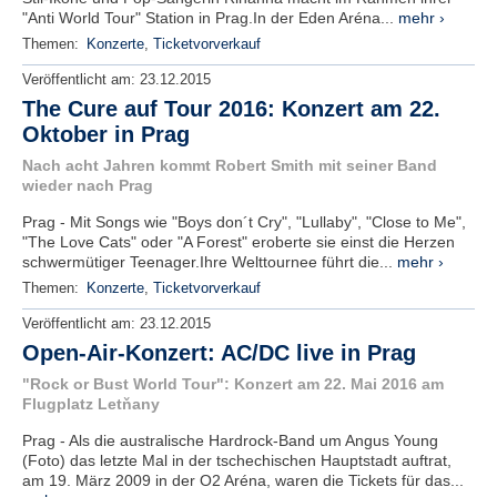
"Anti World Tour" Station in Prag.In der Eden Aréna...
mehr ›
Themen:
Konzerte
,
Ticketvorverkauf
Veröffentlicht am:
23.12.2015
The Cure auf Tour 2016: Konzert am 22.
Oktober in Prag
Nach acht Jahren kommt Robert Smith mit seiner Band
wieder nach Prag
Prag - Mit Songs wie "Boys don´t Cry", "Lullaby", "Close to Me",
"The Love Cats" oder "A Forest" eroberte sie einst die Herzen
schwermütiger Teenager.Ihre Welttournee führt die...
mehr ›
Themen:
Konzerte
,
Ticketvorverkauf
Veröffentlicht am:
23.12.2015
Open-Air-Konzert: AC/DC live in Prag
"Rock or Bust World Tour": Konzert am 22. Mai 2016 am
Flugplatz Letňany
Prag - Als die australische Hardrock-Band um Angus Young
(Foto) das letzte Mal in der tschechischen Hauptstadt auftrat,
am 19. März 2009 in der O2 Aréna, waren die Tickets für das...