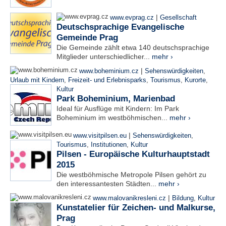
|
www.evprag.cz
Gesellschaft
Deutschsprachige Evangelische
Gemeinde Prag
Die Gemeinde zählt etwa 140 deutschsprachige
Mitglieder unterschiedlicher...
mehr ›
|
www.boheminium.cz
Sehenswürdigkeiten
,
Urlaub mit Kindern
,
Freizeit- und Erlebnisparks
,
Tourismus
,
Kurorte
,
Kultur
Park Boheminium, Marienbad
Ideal für Ausflüge mit Kindern: Im Park
Boheminium im westböhmischen...
mehr ›
|
www.visitpilsen.eu
Sehenswürdigkeiten
,
Tourismus
,
Institutionen
,
Kultur
Pilsen - Europäische Kulturhauptstadt
2015
Die westböhmische Metropole Pilsen gehört zu
den interessantesten Städten...
mehr ›
|
www.malovanikresleni.cz
Bildung
,
Kultur
Kunstatelier für Zeichen- und Malkurse,
Prag