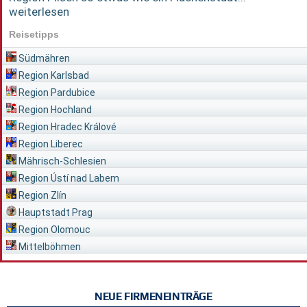
weiterlesen
Reisetipps
Südmähren
Region Karlsbad
Region Pardubice
Region Hochland
Region Hradec Králové
Region Liberec
Mährisch-Schlesien
Region Ústí nad Labem
Region Zlín
Hauptstadt Prag
Region Olomouc
Mittelböhmen
NEUE FIRMENEINTRÄGE