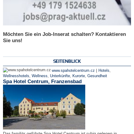
Möchten Sie ein Job-Inserat schalten? Kontaktieren
Sie uns!
SEITENBLICK
|
www.spahotelcentrum.cz
Hotels
,
Wellnesshotels
,
Wellness
,
Unterkünfte
,
Kurorte
,
Gesundheit
Spa Hotel Centrum, Franzensbad
Das familiär geführte Spa Hotel Centrum ist ruhig gelegen in