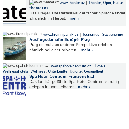
|
www.theater.cz
Theater, Oper
,
Kultur
theater.cz
Das Prager Theaterfestival deutscher Sprache findet
alljährlich im Herbst...
mehr ›
|
www.firemniparnik.cz
Tourismus
,
Gastronomie
Ausflugsdampfer Európé, Prag
Prag einmal aus anderer Perspektive erleben:
nämlich bei einer privaten...
mehr ›
|
www.spahotelcentrum.cz
Hotels
,
Wellnesshotels
,
Wellness
,
Unterkünfte
,
Kurorte
,
Gesundheit
Spa Hotel Centrum, Franzensbad
Das familiär geführte Spa Hotel Centrum ist ruhig
gelegen in unmittelbarer...
mehr ›