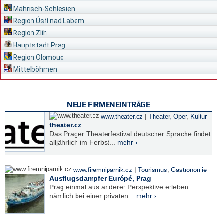
Mährisch-Schlesien
Region Ústí nad Labem
Region Zlín
Hauptstadt Prag
Region Olomouc
Mittelböhmen
NEUE FIRMENEINTRÄGE
|
www.theater.cz
Theater, Oper
,
Kultur
theater.cz
Das Prager Theaterfestival deutscher Sprache findet
alljährlich im Herbst...
mehr ›
|
www.firemniparnik.cz
Tourismus
,
Gastronomie
Ausflugsdampfer Európé, Prag
Prag einmal aus anderer Perspektive erleben:
nämlich bei einer privaten...
mehr ›