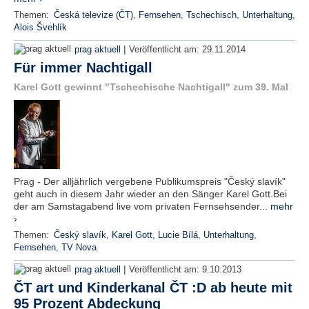
Themen:
Česká televize (ČT)
,
Fernsehen
,
Tschechisch
,
Unterhaltung
,
Alois Švehlík
|
prag aktuell
Veröffentlicht am:
29.11.2014
Für immer Nachtigall
Karel Gott gewinnt "Tschechische Nachtigall" zum 39. Mal
Prag - Der alljährlich vergebene Publikumspreis "Český slavík"
geht auch in diesem Jahr wieder an den Sänger Karel Gott.Bei
der am Samstagabend live vom privaten Fernsehsender...
mehr
›
Themen:
Český slavík
,
Karel Gott
,
Lucie Bílá
,
Unterhaltung
,
Fernsehen
,
TV Nova
|
prag aktuell
Veröffentlicht am:
9.10.2013
ČT art und Kinderkanal ČT :D ab heute mit
95 Prozent Abdeckung