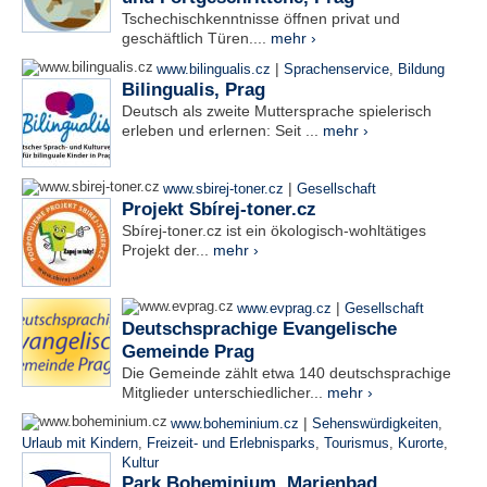
Tschechischkenntnisse öffnen privat und
geschäftlich Türen....
mehr ›
|
www.bilingualis.cz
Sprachenservice
,
Bildung
Bilingualis, Prag
Deutsch als zweite Muttersprache spielerisch
erleben und erlernen: Seit ...
mehr ›
|
www.sbirej-toner.cz
Gesellschaft
Projekt Sbírej-toner.cz
Sbírej-toner.cz ist ein ökologisch-wohltätiges
Projekt der...
mehr ›
|
www.evprag.cz
Gesellschaft
Deutschsprachige Evangelische
Gemeinde Prag
Die Gemeinde zählt etwa 140 deutschsprachige
Mitglieder unterschiedlicher...
mehr ›
|
www.boheminium.cz
Sehenswürdigkeiten
,
Urlaub mit Kindern
,
Freizeit- und Erlebnisparks
,
Tourismus
,
Kurorte
,
Kultur
Park Boheminium, Marienbad