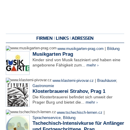
FIRMEN | LINKS | ADRESSEN
|
www.musikgarten-prag.com
Bildung
Musikgarten Prag
Kinder sind von Musik fasziniert und haben eine
angeborene Fähigkeit zum...
mehr ›
|
www.klasterni-pivovar.cz
Brauhäuser
,
Gastronomie
Klosterbrauerei Strahov, Prag 1
Die Klosterbrauerei befindet sich unweit der
Prager Burg und bietet die...
mehr ›
|
www.tschechisch-lernen.cz
Sprachenservice
,
Bildung
Tschechisch-Intensivkurse für Anfänger
und Fortgeschrittene, Prag