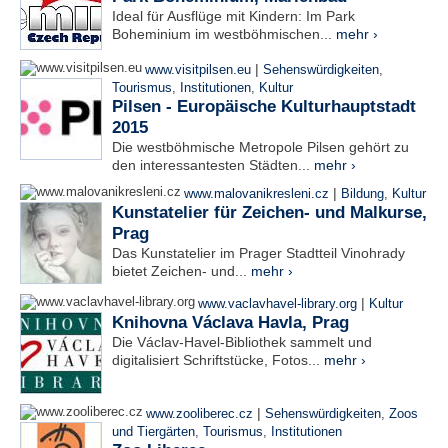
Ideal für Ausflüge mit Kindern: Im Park
Boheminium im westböhmischen...
mehr ›
|
www.visitpilsen.eu
Sehenswürdigkeiten
,
Tourismus
,
Institutionen
,
Kultur
Pilsen - Europäische Kulturhauptstadt
2015
Die westböhmische Metropole Pilsen gehört zu
den interessantesten Städten...
mehr ›
|
www.malovanikresleni.cz
Bildung
,
Kultur
Kunstatelier für Zeichen- und Malkurse,
Prag
Das Kunstatelier im Prager Stadtteil Vinohrady
bietet Zeichen- und...
mehr ›
|
www.vaclavhavel-library.org
Kultur
Knihovna Václava Havla, Prag
Die Václav-Havel-Bibliothek sammelt und
digitalisiert Schriftstücke, Fotos...
mehr ›
|
www.zooliberec.cz
Sehenswürdigkeiten
,
Zoos
und Tiergärten
,
Tourismus
,
Institutionen