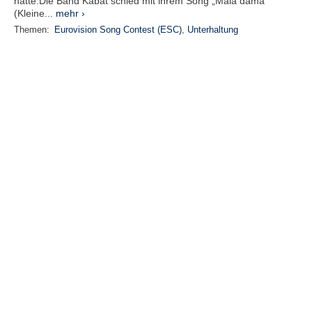
hatte.Die Band Kabát schied mit ihrem Song „Malá dama“
(Kleine...
mehr ›
Themen:
Eurovision Song Contest (ESC)
,
Unterhaltung