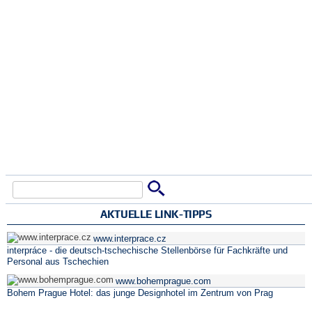
Suche
Suchformular
AKTUELLE LINK-TIPPS
www.interprace.cz
interpráce - die deutsch-tschechische Stellenbörse für Fachkräfte und
Personal aus Tschechien
www.bohemprague.com
Bohem Prague Hotel: das junge Designhotel im Zentrum von Prag