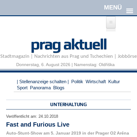
Direkt zum Inhalt
A
prag aktuell
n
m
e
Stadtmagazin | Nachrichten aus Prag und Tschechien | Jobbörse
l
d
Donnerstag, 6. August 2026 | Namenstag: Oldřiška
e
n
|
| Stellenanzeige schalten |
Politik
Wirtschaft
Kultur
R
Sport
Panorama
Blogs
e
g
i
UNTERHALTUNG
s
t
Veröffentlicht am:
24.10.2018
r
Fast and Furious Live
i
e
Auto-Stunt-Show am 5. Januar 2019 in der Prager O2 Aréna