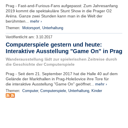
r
Prag - Fast-and-Furious-Fans aufgepasst: Zum Jahresanfang
e
2019 kommt die spektakuläre Stunt Show in die Prager O2
n
Aréna. Ganze zwei Stunden kann man in die Welt der
berühmten...
mehr ›
B
Themen:
Motorsport
,
Unterhaltung
E
N
Veröffentlicht am:
3.10.2017
U
Computerspiele gestern und heute:
T
Interaktive Ausstellung "Game On" in Prag
Z
Wanderausstellung lädt zur spielerischen Zeitreise durch
E
die Geschichte der Computerspiele
R
A
Prag - Seit dem 21. September 2017 hat die Halle 40 auf dem
N
Gelände der Markthallen in Prag-Holešovice ihre Tore für
M
die interaktive Ausstellung "Game On" geöffnet...
mehr ›
E
Themen:
Computer
,
Computerspiele
,
Unterhaltung
,
Kinder
L
D
U
N
G
B