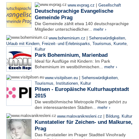
|
www.evprag.cz
Gesellschaft
Deutschsprachige Evangelische
Gemeinde Prag
Die Gemeinde zählt etwa 140 deutschsprachige
Mitglieder unterschiedlicher...
mehr ›
|
www.boheminium.cz
Sehenswürdigkeiten
,
Urlaub mit Kindern
,
Freizeit- und Erlebnisparks
,
Tourismus
,
Kurorte
,
Kultur
Park Boheminium, Marienbad
Ideal für Ausflüge mit Kindern: Im Park
Boheminium im westböhmischen...
mehr ›
|
www.visitpilsen.eu
Sehenswürdigkeiten
,
Tourismus
,
Institutionen
,
Kultur
Pilsen - Europäische Kulturhauptstadt
2015
Die westböhmische Metropole Pilsen gehört zu
den interessantesten Städten...
mehr ›
|
www.malovanikresleni.cz
Bildung
,
Kultur
Kunstatelier für Zeichen- und Malkurse,
Prag
Das Kunstatelier im Prager Stadtteil Vinohrady