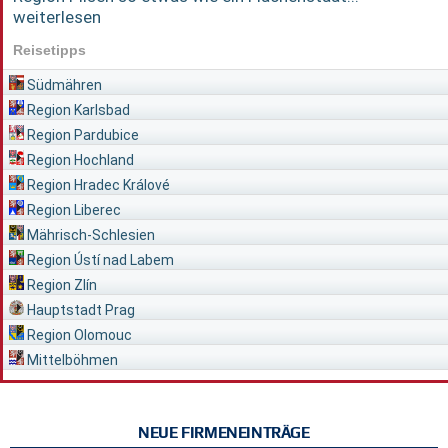
weiterlesen
Reisetipps
Südmähren
Region Karlsbad
Region Pardubice
Region Hochland
Region Hradec Králové
Region Liberec
Mährisch-Schlesien
Region Ústí nad Labem
Region Zlín
Hauptstadt Prag
Region Olomouc
Mittelböhmen
NEUE FIRMENEINTRÄGE