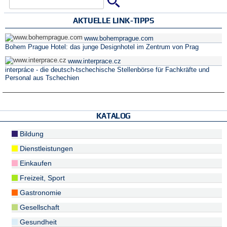
Suche
Suchformular
AKTUELLE LINK-TIPPS
www.bohemprague.com
Bohem Prague Hotel: das junge Designhotel im Zentrum von Prag
www.interprace.cz
interpráce - die deutsch-tschechische Stellenbörse für Fachkräfte und
Personal aus Tschechien
KATALOG
Bildung
Dienstleistungen
Einkaufen
Freizeit, Sport
Gastronomie
Gesellschaft
Gesundheit