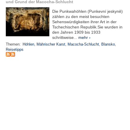
und Grund der Macocha-Schlucht
e
n
Die Punkwahöhlen (Punkevní jeskyně)
u
zählen zu den meist besuchten
t
Sehenswürdigkeiten ihrer Art in der
z
Tschechischen Republik.Sie wurden in
e
den Jahren 1909 bis 1933
r
schrittweise...
mehr ›
n
Themen:
Höhlen
,
Mährischer Karst
,
Macocha-Schlucht
,
Blansko
,
a
Reisetipps
m
e
*
P
a
s
s
w
o
r
t
*