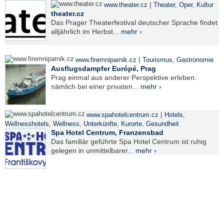
|
www.theater.cz
Theater, Oper
,
Kultur
theater.cz
Das Prager Theaterfestival deutscher Sprache findet
alljährlich im Herbst...
mehr ›
|
www.firemniparnik.cz
Tourismus
,
Gastronomie
Ausflugsdampfer Európé, Prag
Prag einmal aus anderer Perspektive erleben:
nämlich bei einer privaten...
mehr ›
|
www.spahotelcentrum.cz
Hotels
,
Wellnesshotels
,
Wellness
,
Unterkünfte
,
Kurorte
,
Gesundheit
Spa Hotel Centrum, Franzensbad
Das familiär geführte Spa Hotel Centrum ist ruhig
gelegen in unmittelbarer...
mehr ›