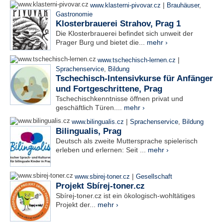
|
www.klasterni-pivovar.cz
Brauhäuser
,
Gastronomie
Klosterbrauerei Strahov, Prag 1
Die Klosterbrauerei befindet sich unweit der
Prager Burg und bietet die...
mehr ›
|
www.tschechisch-lernen.cz
Sprachenservice
,
Bildung
Tschechisch-Intensivkurse für Anfänger
und Fortgeschrittene, Prag
Tschechischkenntnisse öffnen privat und
geschäftlich Türen....
mehr ›
|
www.bilingualis.cz
Sprachenservice
,
Bildung
Bilingualis, Prag
Deutsch als zweite Muttersprache spielerisch
erleben und erlernen: Seit ...
mehr ›
|
www.sbirej-toner.cz
Gesellschaft
Projekt Sbírej-toner.cz
Sbírej-toner.cz ist ein ökologisch-wohltätiges
Projekt der...
mehr ›