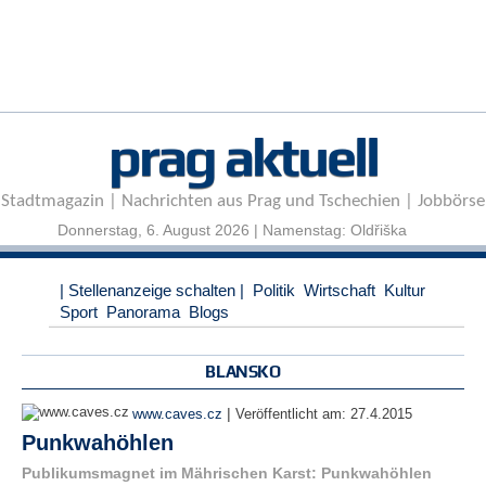
r
e
n
B
E
prag aktuell
N
U
T
Stadtmagazin | Nachrichten aus Prag und Tschechien | Jobbörse
Z
E
Donnerstag, 6. August 2026 | Namenstag: Oldřiška
R
A
| Stellenanzeige schalten |
Politik
Wirtschaft
Kultur
N
Sport
Panorama
Blogs
M
E
L
BLANSKO
D
U
|
www.caves.cz
Veröffentlicht am:
27.4.2015
N
Punkwahöhlen
G
Publikumsmagnet im Mährischen Karst: Punkwahöhlen
B