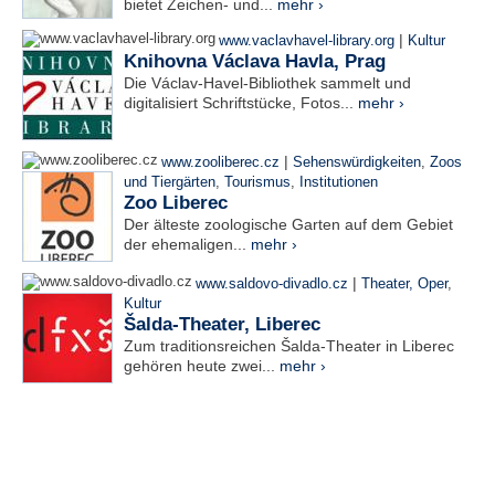
bietet Zeichen- und...
mehr ›
|
www.vaclavhavel-library.org
Kultur
Knihovna Václava Havla, Prag
Die Václav-Havel-Bibliothek sammelt und
digitalisiert Schriftstücke, Fotos...
mehr ›
|
www.zooliberec.cz
Sehenswürdigkeiten
,
Zoos
und Tiergärten
,
Tourismus
,
Institutionen
Zoo Liberec
Der älteste zoologische Garten auf dem Gebiet
der ehemaligen...
mehr ›
|
www.saldovo-divadlo.cz
Theater, Oper
,
Kultur
Šalda-Theater, Liberec
Zum traditionsreichen Šalda-Theater in Liberec
gehören heute zwei...
mehr ›