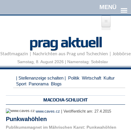
Direkt zum Inhalt
A
prag aktuell
n
m
e
Stadtmagazin | Nachrichten aus Prag und Tschechien | Jobbörse
l
d
Samstag, 8. August 2026 | Namenstag: Soběslav
e
n
|
| Stellenanzeige schalten |
Politik
Wirtschaft
Kultur
R
Sport
Panorama
Blogs
e
g
i
MACOCHA-SCHLUCHT
s
t
|
www.caves.cz
Veröffentlicht am:
27.4.2015
r
Punkwahöhlen
i
e
Publikumsmagnet im Mährischen Karst: Punkwahöhlen