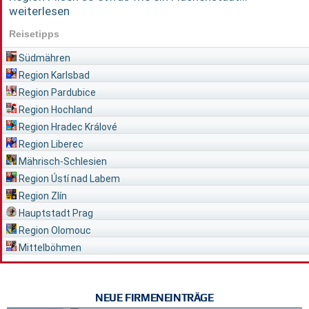
weiterlesen
Reisetipps
Südmähren
Region Karlsbad
Region Pardubice
Region Hochland
Region Hradec Králové
Region Liberec
Mährisch-Schlesien
Region Ústí nad Labem
Region Zlín
Hauptstadt Prag
Region Olomouc
Mittelböhmen
NEUE FIRMENEINTRÄGE