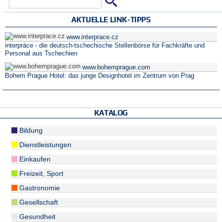
Suche
Suchformular
AKTUELLE LINK-TIPPS
www.interprace.cz
interpráce - die deutsch-tschechische Stellenbörse für Fachkräfte und
Personal aus Tschechien
www.bohemprague.com
Bohem Prague Hotel: das junge Designhotel im Zentrum von Prag
KATALOG
Bildung
Dienstleistungen
Einkaufen
Freizeit, Sport
Gastronomie
Gesellschaft
Gesundheit