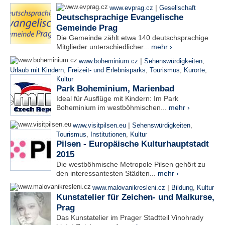
|
www.evprag.cz
Gesellschaft
Deutschsprachige Evangelische
Gemeinde Prag
Die Gemeinde zählt etwa 140 deutschsprachige
Mitglieder unterschiedlicher...
mehr ›
|
www.boheminium.cz
Sehenswürdigkeiten
,
Urlaub mit Kindern
,
Freizeit- und Erlebnisparks
,
Tourismus
,
Kurorte
,
Kultur
Park Boheminium, Marienbad
Ideal für Ausflüge mit Kindern: Im Park
Boheminium im westböhmischen...
mehr ›
|
www.visitpilsen.eu
Sehenswürdigkeiten
,
Tourismus
,
Institutionen
,
Kultur
Pilsen - Europäische Kulturhauptstadt
2015
Die westböhmische Metropole Pilsen gehört zu
den interessantesten Städten...
mehr ›
|
www.malovanikresleni.cz
Bildung
,
Kultur
Kunstatelier für Zeichen- und Malkurse,
Prag
Das Kunstatelier im Prager Stadtteil Vinohrady