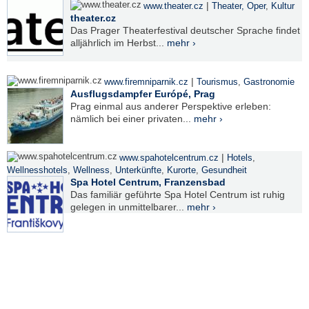
|
www.theater.cz
Theater, Oper
,
Kultur
theater.cz
Das Prager Theaterfestival deutscher Sprache findet
alljährlich im Herbst...
mehr ›
|
www.firemniparnik.cz
Tourismus
,
Gastronomie
Ausflugsdampfer Európé, Prag
Prag einmal aus anderer Perspektive erleben:
nämlich bei einer privaten...
mehr ›
|
www.spahotelcentrum.cz
Hotels
,
Wellnesshotels
,
Wellness
,
Unterkünfte
,
Kurorte
,
Gesundheit
Spa Hotel Centrum, Franzensbad
Das familiär geführte Spa Hotel Centrum ist ruhig
gelegen in unmittelbarer...
mehr ›