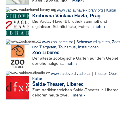
bietet Zeichen- und...
mehr ›
|
www.vaclavhavel-library.org
Kultur
Knihovna Václava Havla, Prag
Die Václav-Havel-Bibliothek sammelt und
digitalisiert Schriftstücke, Fotos...
mehr ›
|
www.zooliberec.cz
Sehenswürdigkeiten
,
Zoos
und Tiergärten
,
Tourismus
,
Institutionen
Zoo Liberec
Der älteste zoologische Garten auf dem Gebiet
der ehemaligen...
mehr ›
|
www.saldovo-divadlo.cz
Theater, Oper
,
Kultur
Šalda-Theater, Liberec
Zum traditionsreichen Šalda-Theater in Liberec
gehören heute zwei...
mehr ›