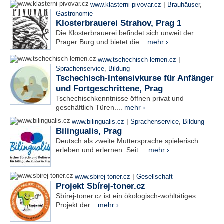
|
www.klasterni-pivovar.cz
Brauhäuser
,
Gastronomie
Klosterbrauerei Strahov, Prag 1
Die Klosterbrauerei befindet sich unweit der
Prager Burg und bietet die...
mehr ›
|
www.tschechisch-lernen.cz
Sprachenservice
,
Bildung
Tschechisch-Intensivkurse für Anfänger
und Fortgeschrittene, Prag
Tschechischkenntnisse öffnen privat und
geschäftlich Türen....
mehr ›
|
www.bilingualis.cz
Sprachenservice
,
Bildung
Bilingualis, Prag
Deutsch als zweite Muttersprache spielerisch
erleben und erlernen: Seit ...
mehr ›
|
www.sbirej-toner.cz
Gesellschaft
Projekt Sbírej-toner.cz
Sbírej-toner.cz ist ein ökologisch-wohltätiges
Projekt der...
mehr ›