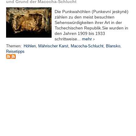
r
und Grund der Macocha-Schlucht
e
Die Punkwahöhlen (Punkevní jeskyně)
n
zählen zu den meist besuchten
Sehenswürdigkeiten ihrer Art in der
B
Tschechischen Republik.Sie wurden in
E
den Jahren 1909 bis 1933
schrittweise...
mehr ›
N
U
Themen:
Höhlen
,
Mährischer Karst
,
Macocha-Schlucht
,
Blansko
,
T
Reisetipps
Z
E
R
A
N
M
E
L
D
U
N
G
B