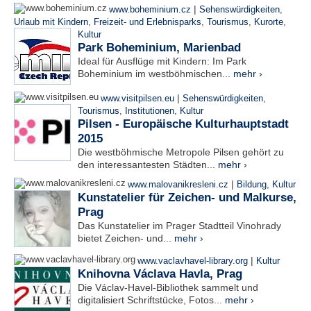
|
www.boheminium.cz
Sehenswürdigkeiten
,
Urlaub mit Kindern
,
Freizeit- und Erlebnisparks
,
Tourismus
,
Kurorte
,
Kultur
Park Boheminium, Marienbad
Ideal für Ausflüge mit Kindern: Im Park
Boheminium im westböhmischen...
mehr ›
|
www.visitpilsen.eu
Sehenswürdigkeiten
,
Tourismus
,
Institutionen
,
Kultur
Pilsen - Europäische Kulturhauptstadt
2015
Die westböhmische Metropole Pilsen gehört zu
den interessantesten Städten...
mehr ›
|
www.malovanikresleni.cz
Bildung
,
Kultur
Kunstatelier für Zeichen- und Malkurse,
Prag
Das Kunstatelier im Prager Stadtteil Vinohrady
bietet Zeichen- und...
mehr ›
|
www.vaclavhavel-library.org
Kultur
Knihovna Václava Havla, Prag
Die Václav-Havel-Bibliothek sammelt und
digitalisiert Schriftstücke, Fotos...
mehr ›