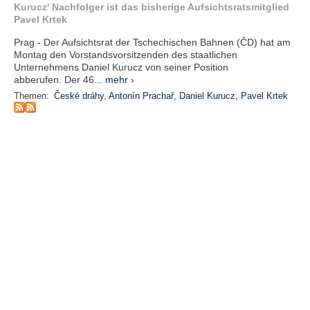
r
Kurucz' Nachfolger ist das bisherige Aufsichtsratsmitglied
e
Pavel Krtek
n
Prag - Der Aufsichtsrat der Tschechischen Bahnen (ČD) hat am
Montag den Vorstandsvorsitzenden des staatlichen
B
Unternehmens Daniel Kurucz von seiner Position
E
abberufen. Der 46...
mehr ›
N
Themen:
České dráhy
,
Antonín Prachař
,
Daniel Kurucz
,
Pavel Krtek
U
T
Z
E
R
A
N
M
E
L
D
U
N
G
B