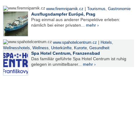
|
www.firemniparnik.cz
Tourismus
,
Gastronomie
Ausflugsdampfer Európé, Prag
Prag einmal aus anderer Perspektive erleben:
nämlich bei einer privaten...
mehr ›
|
www.spahotelcentrum.cz
Hotels
,
Wellnesshotels
,
Wellness
,
Unterkünfte
,
Kurorte
,
Gesundheit
Spa Hotel Centrum, Franzensbad
Das familiär geführte Spa Hotel Centrum ist ruhig
gelegen in unmittelbarer...
mehr ›