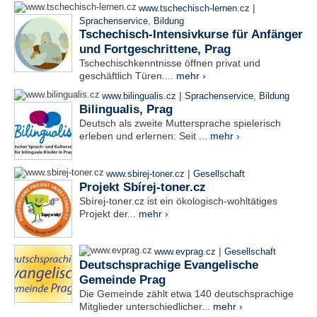
|
www.tschechisch-lernen.cz
Sprachenservice
,
Bildung
Tschechisch-Intensivkurse für Anfänger
und Fortgeschrittene, Prag
Tschechischkenntnisse öffnen privat und
geschäftlich Türen....
mehr ›
|
www.bilingualis.cz
Sprachenservice
,
Bildung
Bilingualis, Prag
Deutsch als zweite Muttersprache spielerisch
erleben und erlernen: Seit ...
mehr ›
|
www.sbirej-toner.cz
Gesellschaft
Projekt Sbírej-toner.cz
Sbírej-toner.cz ist ein ökologisch-wohltätiges
Projekt der...
mehr ›
|
www.evprag.cz
Gesellschaft
Deutschsprachige Evangelische
Gemeinde Prag
Die Gemeinde zählt etwa 140 deutschsprachige
Mitglieder unterschiedlicher...
mehr ›