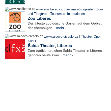
|
www.zooliberec.cz
Sehenswürdigkeiten
,
Zoos
und Tiergärten
,
Tourismus
,
Institutionen
Zoo Liberec
Der älteste zoologische Garten auf dem Gebiet
der ehemaligen...
mehr ›
|
www.saldovo-divadlo.cz
Theater, Oper
,
Kultur
Šalda-Theater, Liberec
Zum traditionsreichen Šalda-Theater in Liberec
gehören heute zwei...
mehr ›