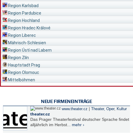
Region Karlsbad
Region Pardubice
Region Hochland
Region Hradec Králové
Region Liberec
Mährisch-Schlesien
Region Ústí nad Labem
Region Zlín
Hauptstadt Prag
Region Olomouc
Mittelböhmen
NEUE FIRMENEINTRÄGE
|
www.theater.cz
Theater, Oper
,
Kultur
theater.cz
Das Prager Theaterfestival deutscher Sprache findet
alljährlich im Herbst...
mehr ›