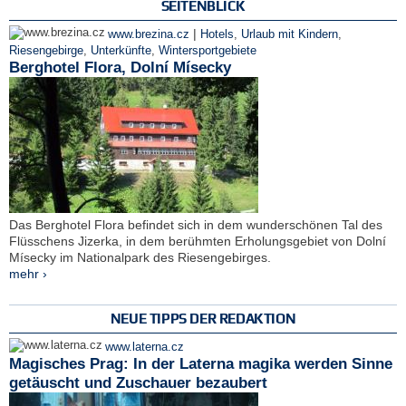
SEITENBLICK
|
www.brezina.cz
Hotels
,
Urlaub mit Kindern
,
Riesengebirge
,
Unterkünfte
,
Wintersportgebiete
Berghotel Flora, Dolní Mísecky
Das Berghotel Flora befindet sich in dem wunderschönen Tal des
Flüsschens Jizerka, in dem berühmten Erholungsgebiet von Dolní
Mísecky im Nationalpark des Riesengebirges.
mehr ›
NEUE TIPPS DER REDAKTION
www.laterna.cz
Magisches Prag: In der Laterna magika werden Sinne
getäuscht und Zuschauer bezaubert