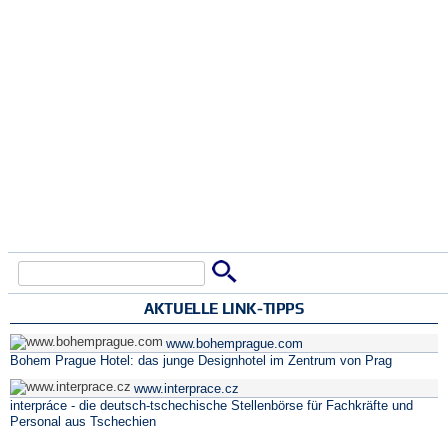
Suche
Suchformular
AKTUELLE LINK-TIPPS
www.bohemprague.com
Bohem Prague Hotel: das junge Designhotel im Zentrum von Prag
www.interprace.cz
interpráce - die deutsch-tschechische Stellenbörse für Fachkräfte und
Personal aus Tschechien