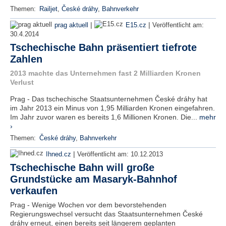
Themen:
Railjet
,
České dráhy
,
Bahnverkehr
|
|
prag aktuell
E15.cz
Veröffentlicht am:
30.4.2014
Tschechische Bahn präsentiert tiefrote
Zahlen
2013 machte das Unternehmen fast 2 Milliarden Kronen
Verlust
Prag - Das tschechische Staatsunternehmen České dráhy hat
im Jahr 2013 ein Minus von 1,95 Milliarden Kronen eingefahren.
Im Jahr zuvor waren es bereits 1,6 Millionen Kronen. Die...
mehr
›
Themen:
České dráhy
,
Bahnverkehr
|
Ihned.cz
Veröffentlicht am:
10.12.2013
Tschechische Bahn will große
Grundstücke am Masaryk-Bahnhof
verkaufen
Prag - Wenige Wochen vor dem bevorstehenden
Regierungswechsel versucht das Staatsunternehmen České
dráhy erneut, einen bereits seit längerem geplanten