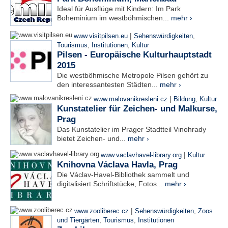
Ideal für Ausflüge mit Kindern: Im Park
Boheminium im westböhmischen...
mehr ›
|
www.visitpilsen.eu
Sehenswürdigkeiten
,
Tourismus
,
Institutionen
,
Kultur
Pilsen - Europäische Kulturhauptstadt
2015
Die westböhmische Metropole Pilsen gehört zu
den interessantesten Städten...
mehr ›
|
www.malovanikresleni.cz
Bildung
,
Kultur
Kunstatelier für Zeichen- und Malkurse,
Prag
Das Kunstatelier im Prager Stadtteil Vinohrady
bietet Zeichen- und...
mehr ›
|
www.vaclavhavel-library.org
Kultur
Knihovna Václava Havla, Prag
Die Václav-Havel-Bibliothek sammelt und
digitalisiert Schriftstücke, Fotos...
mehr ›
|
www.zooliberec.cz
Sehenswürdigkeiten
,
Zoos
und Tiergärten
,
Tourismus
,
Institutionen