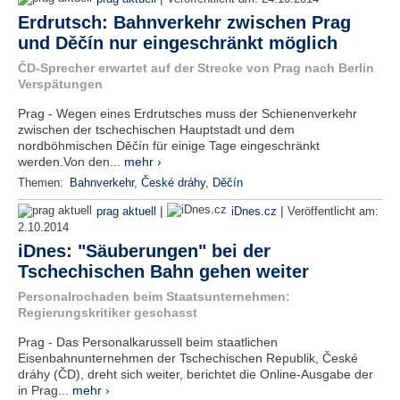
Erdrutsch: Bahnverkehr zwischen Prag
und Děčín nur eingeschränkt möglich
ČD-Sprecher erwartet auf der Strecke von Prag nach Berlin
Verspätungen
Prag - Wegen eines Erdrutsches muss der Schienenverkehr
zwischen der tschechischen Hauptstadt und dem
nordböhmischen Děčín für einige Tage eingeschränkt
werden.Von den...
mehr ›
Themen:
Bahnverkehr
,
České dráhy
,
Děčín
|
|
prag aktuell
iDnes.cz
Veröffentlicht am:
2.10.2014
iDnes: "Säuberungen" bei der
Tschechischen Bahn gehen weiter
Personalrochaden beim Staatsunternehmen:
Regierungskritiker geschasst
Prag - Das Personalkarussell beim staatlichen
Eisenbahnunternehmen der Tschechischen Republik, České
dráhy (ČD), dreht sich weiter, berichtet die Online-Ausgabe der
in Prag...
mehr ›