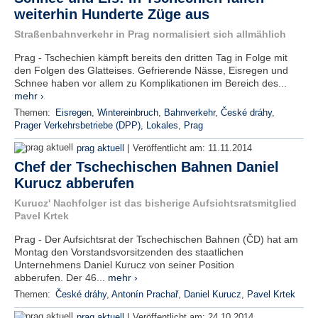
weiterhin Hunderte Züge aus
Straßenbahnverkehr in Prag normalisiert sich allmählich
Prag - Tschechien kämpft bereits den dritten Tag in Folge mit
den Folgen des Glatteises. Gefrierende Nässe, Eisregen und
Schnee haben vor allem zu Komplikationen im Bereich des...
mehr ›
Themen:
Eisregen
,
Wintereinbruch
,
Bahnverkehr
,
České dráhy
,
Prager Verkehrsbetriebe (DPP)
,
Lokales
,
Prag
|
prag aktuell
Veröffentlicht am:
11.11.2014
Chef der Tschechischen Bahnen Daniel
Kurucz abberufen
Kurucz' Nachfolger ist das bisherige Aufsichtsratsmitglied
Pavel Krtek
Prag - Der Aufsichtsrat der Tschechischen Bahnen (ČD) hat am
Montag den Vorstandsvorsitzenden des staatlichen
Unternehmens Daniel Kurucz von seiner Position
abberufen. Der 46...
mehr ›
Themen:
České dráhy
,
Antonín Prachař
,
Daniel Kurucz
,
Pavel Krtek
|
prag aktuell
Veröffentlicht am:
24.10.2014