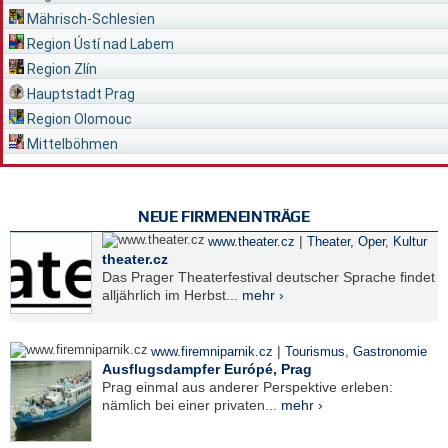
Mährisch-Schlesien
Region Ústí nad Labem
Region Zlín
Hauptstadt Prag
Region Olomouc
Mittelböhmen
NEUE FIRMENEINTRÄGE
|
www.theater.cz
Theater, Oper
,
Kultur
theater.cz
Das Prager Theaterfestival deutscher Sprache findet
alljährlich im Herbst...
mehr ›
|
www.firemniparnik.cz
Tourismus
,
Gastronomie
Ausflugsdampfer Európé, Prag
Prag einmal aus anderer Perspektive erleben:
nämlich bei einer privaten...
mehr ›