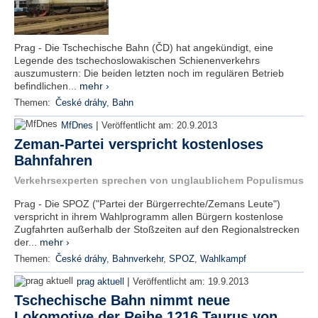
Prag - Die Tschechische Bahn (ČD) hat angekündigt, eine
Legende des tschechoslowakischen Schienenverkehrs
auszumustern: Die beiden letzten noch im regulären Betrieb
befindlichen...
mehr ›
Themen:
České dráhy
,
Bahn
|
MfDnes
Veröffentlicht am:
20.9.2013
Zeman-Partei verspricht kostenloses
Bahnfahren
Verkehrsexperten sprechen von unglaublichem Populismus
Prag - Die SPOZ ("Partei der Bürgerrechte/Zemans Leute")
verspricht in ihrem Wahlprogramm allen Bürgern kostenlose
Zugfahrten außerhalb der Stoßzeiten auf den Regionalstrecken
der...
mehr ›
Themen:
České dráhy
,
Bahnverkehr
,
SPOZ
,
Wahlkampf
|
prag aktuell
Veröffentlicht am:
19.9.2013
Tschechische Bahn nimmt neue
Lokomotive der Reihe 1216 Taurus von