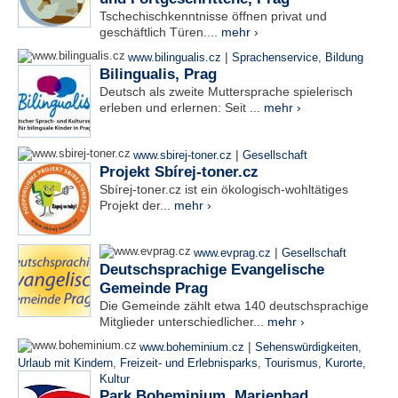
Tschechischkenntnisse öffnen privat und
geschäftlich Türen....
mehr ›
|
www.bilingualis.cz
Sprachenservice
,
Bildung
Bilingualis, Prag
Deutsch als zweite Muttersprache spielerisch
erleben und erlernen: Seit ...
mehr ›
|
www.sbirej-toner.cz
Gesellschaft
Projekt Sbírej-toner.cz
Sbírej-toner.cz ist ein ökologisch-wohltätiges
Projekt der...
mehr ›
|
www.evprag.cz
Gesellschaft
Deutschsprachige Evangelische
Gemeinde Prag
Die Gemeinde zählt etwa 140 deutschsprachige
Mitglieder unterschiedlicher...
mehr ›
|
www.boheminium.cz
Sehenswürdigkeiten
,
Urlaub mit Kindern
,
Freizeit- und Erlebnisparks
,
Tourismus
,
Kurorte
,
Kultur
Park Boheminium, Marienbad