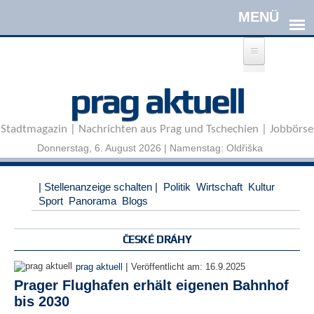
Direkt zum Inhalt
A
prag aktuell
n
m
e
Stadtmagazin | Nachrichten aus Prag und Tschechien | Jobbörse
l
d
Donnerstag, 6. August 2026 | Namenstag: Oldřiška
e
n
|
| Stellenanzeige schalten |
Politik
Wirtschaft
Kultur
R
Sport
Panorama
Blogs
e
g
i
ČESKÉ DRÁHY
s
t
|
prag aktuell
Veröffentlicht am:
16.9.2025
r
Prager Flughafen erhält eigenen Bahnhof
i
bis 2030
e