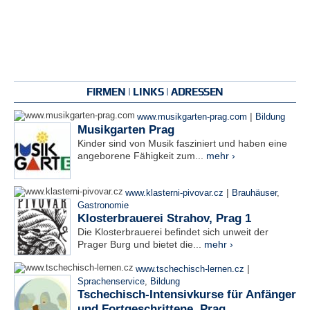
FIRMEN | LINKS | ADRESSEN
|
www.musikgarten-prag.com
Bildung
Musikgarten Prag
Kinder sind von Musik fasziniert und haben eine
angeborene Fähigkeit zum...
mehr ›
|
www.klasterni-pivovar.cz
Brauhäuser
,
Gastronomie
Klosterbrauerei Strahov, Prag 1
Die Klosterbrauerei befindet sich unweit der
Prager Burg und bietet die...
mehr ›
|
www.tschechisch-lernen.cz
Sprachenservice
,
Bildung
Tschechisch-Intensivkurse für Anfänger
und Fortgeschrittene, Prag