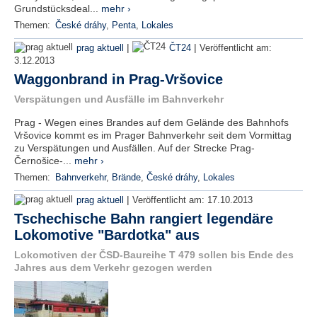
Grundstücksdeal...
mehr ›
Themen:
České dráhy
,
Penta
,
Lokales
|
|
prag aktuell
ČT24
Veröffentlicht am:
3.12.2013
Waggonbrand in Prag-Vršovice
Verspätungen und Ausfälle im Bahnverkehr
Prag - Wegen eines Brandes auf dem Gelände des Bahnhofs
Vršovice kommt es im Prager Bahnverkehr seit dem Vormittag
zu Verspätungen und Ausfällen. Auf der Strecke Prag-
Černošice-...
mehr ›
Themen:
Bahnverkehr
,
Brände
,
České dráhy
,
Lokales
|
prag aktuell
Veröffentlicht am:
17.10.2013
Tschechische Bahn rangiert legendäre
Lokomotive "Bardotka" aus
Lokomotiven der ČSD-Baureihe T 479 sollen bis Ende des
Jahres aus dem Verkehr gezogen werden