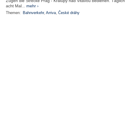
Zügen die Strecke Prag - Kralupy nad Vltavou bedienen. Täglich
acht Mal...
mehr ›
Themen:
Bahnverkehr
,
Arriva
,
České dráhy