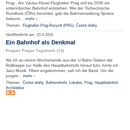
r
Prag - Am Václav-Havel-Flughafen Prag soll bis 2030 ein
e
unterirdischer Bahnhof entstehen. Wie der Tschechische
n
Rundfunk (ČRo) berichtet, gab die Bahnverwaltung Správa
železnic...
mehr ›
B
Themen:
Flughafen Prag-Ruzyně (PRG)
,
České dráhy
E
Veröffentlicht am:
23.4.2015
N
Ein Bahnhof als Denkmal
U
T
Pragals Prager Tagebuch (14)
Z
Als ich an einem Wochenende aus der U-Bahn-Station die
E
Rolltreppe zur Halle des Hauptbahnhofs hinauf fuhr, hörte ich
R
Jazz-Musik. Oben angekommen, sah ich die Band. Um die
A
jungen...
mehr ›
N
Themen:
České dráhy
,
Bahnverkehr
,
Lokales
,
Prag
,
Hauptbahnhof
,
M
Architektur
E
L
D
U
N
G
B