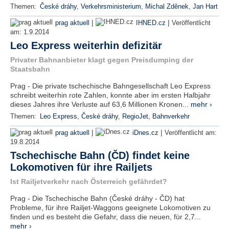
Themen:
České dráhy
,
Verkehrsministerium
,
Michal Zděnek
,
Jan Hart
|
|
prag aktuell
IHNED.cz
Veröffentlicht
am:
1.9.2014
Leo Express weiterhin defizitär
Privater Bahnanbieter klagt gegen Preisdumping der
Staatsbahn
Prag - Die private tschechische Bahngesellschaft Leo Express
schreibt weiterhin rote Zahlen, konnte aber im ersten Halbjahr
dieses Jahres ihre Verluste auf 63,6 Millionen Kronen...
mehr ›
Themen:
Leo Express
,
České dráhy
,
RegioJet
,
Bahnverkehr
|
|
prag aktuell
iDnes.cz
Veröffentlicht am:
19.8.2014
Tschechische Bahn (ČD) findet keine
Lokomotiven für ihre Railjets
Ist Railjetverkehr nach Österreich gefährdet?
Prag - Die Tschechische Bahn (České dráhy - ČD) hat
Probleme, für ihre Railjet-Waggons geeignete Lokomotiven zu
finden und es besteht die Gefahr, dass die neuen, für 2,7...
mehr ›