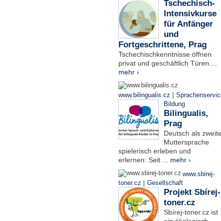
Tschechisch-
Intensivkurse
für Anfänger
und
Fortgeschrittene, Prag
Tschechischkenntnisse öffnen
privat und geschäftlich Türen....
mehr ›
|
www.bilingualis.cz
Sprachenservic
Bildung
Bilingualis,
Prag
Deutsch als zweit
Muttersprache
spielerisch erleben und
erlernen: Seit ...
mehr ›
www.sbirej-
|
toner.cz
Gesellschaft
Projekt Sbírej-
toner.cz
Sbírej-toner.cz ist