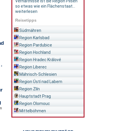
Verhältnisse ist die Region Pilsen
so etwas wie ein Flächenstaat...
weiterlesen
Reisetipps
Südmähren
Region Karlsbad
ad
Region Pardubice
Region Hochland
Region Hradec Králové
 ›
Region Liberec
Mährisch-Schlesien
Region Ústí nad Labem
Region Zlín
ür
Hauptstadt Prag
g
Region Olomouc
im
Mittelböhmen