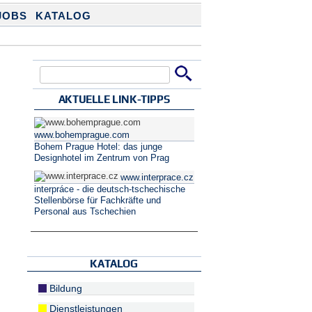
JOBS
KATALOG
Suche
Suchformular
AKTUELLE LINK-TIPPS
www.bohemprague.com
Bohem Prague Hotel: das junge
Designhotel im Zentrum von Prag
www.interprace.cz
interpráce - die deutsch-tschechische
Stellenbörse für Fachkräfte und
Personal aus Tschechien
KATALOG
Bildung
Dienstleistungen