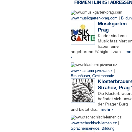
FIRMEN | LINKS | ADRESSE
|
www.musikgarten-prag.com
Bildun
Musikgarten
Prag
Kinder sind von
Musik fasziniert u
haben eine
angeborene Fähigkeit zum...
me
›
|
www.klasterni-pivovar.cz
Brauhäuser
,
Gastronomie
Klosterbrauere
Strahov, Prag 
Die Klosterbrauere
befindet sich unwe
der Prager Burg
und bietet die...
mehr ›
|
www.tschechisch-lernen.cz
Sprachenservice
,
Bildung