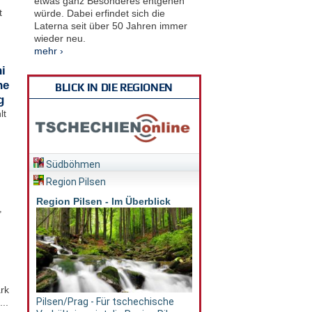
etwas ganz Besonderes entgehen
t
würde. Dabei erfindet sich die
Laterna seit über 50 Jahren immer
wieder neu.
mehr ›
i
he
BLICK IN DIE REGIONEN
g
lt
Südböhmen
Region Pilsen
Region Pilsen - Im Überblick
,
rk
Pilsen/Prag - Für tschechische
..