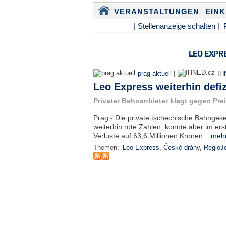
VERANSTALTUNGEN
EIN
| Stellenanzeige schalten |
LEO EXPR
|
prag aktuell
IH
Leo Express weiterhin defiz
Privater Bahnanbieter klagt gegen Pr
Prag - Die private tschechische Bahngese
weiterhin rote Zahlen, konnte aber im ers
Verluste auf 63,6 Millionen Kronen...
mehr
Themen:
Leo Express
,
České dráhy
,
RegioJ