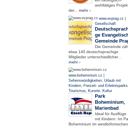
ein ökologisch-
wohltätiges Projek
der...
mehr ›
|
www.evprag.cz
Gesellschaft
Deutschsprach
ge Evangelisc
Gemeinde Pra
Die Gemeinde zäh
etwa 140 deutschsprachige
Mitglieder unterschiedlicher...
mehr ›
|
www.boheminium.cz
Sehenswürdigkeiten
,
Urlaub mit
Kindern
,
Freizeit- und Erlebnisparks
Tourismus
,
Kurorte
,
Kultur
Park
Boheminium,
Marienbad
Ideal für Ausflüge
mit Kindern: Im Pa
Boheminium im westböhmischen.