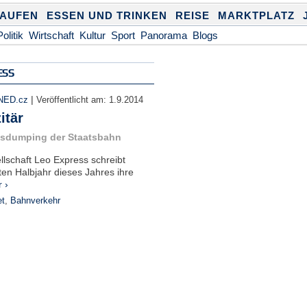
KAUFEN
ESSEN UND TRINKEN
REISE
MARKTPLATZ
Politik
Wirtschaft
Kultur
Sport
Panorama
Blogs
ESS
|
NED.cz
Veröffentlicht am:
1.9.2014
itär
eisdumping der Staatsbahn
llschaft Leo Express schreibt
ten Halbjahr dieses Jahres ihre
 ›
et
,
Bahnverkehr