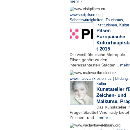
mehr ›
|
www.visitpilsen.eu
Sehenswürdigkeiten
,
Tourismus
,
Institutionen
,
Kultur
Pilsen -
Europäische
Kulturhauptst
t 2015
Die westböhmische Metropole
Pilsen gehört zu den
interessantesten Städten...
mehr
|
www.malovanikresleni.cz
Bildung
,
Kultur
Kunstatelier f
Zeichen- und
Malkurse, Pra
Das Kunstatelier 
Prager Stadtteil Vinohrady bietet
Zeichen- und...
mehr ›