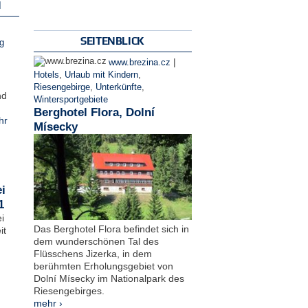
N
SEITENBLICK
g
|
www.brezina.cz
Hotels
,
Urlaub mit Kindern
,
Riesengebirge
,
Unterkünfte
,
nd
Wintersportgebiete
Berghotel Flora, Dolní
hr
Mísecky
i
1
i
Das Berghotel Flora befindet sich in
it
dem wunderschönen Tal des
Flüsschens Jizerka, in dem
berühmten Erholungsgebiet von
Dolní Mísecky im Nationalpark des
Riesengebirges.
mehr ›